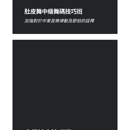
肚皮舞中級舞碼技巧班
加強對於中東音樂律動及節拍的詮釋
我要預約
中級綜合技巧班(不含舞碼)
此課程不強調舞碼而將重點放在動作的練習
與組合，能將肚皮舞動作練得更純熟、更扎
實。課堂中會大量的著重訓練身體各部位的
肌肉控制力，使得肌肉縮放與伸展控制更加
精準，同時也持續增強肌力與肌耐力的訓
練，提高身體動作的協調性。
我要預約