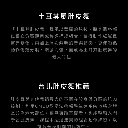
c
u
s
n
n
e
t
t
e
k
b
u
a
土耳其風肚皮舞
o
b
g
o
e
r
k
a
-
m
「土耳其肚皮舞」舞風以華麗的炫技，將身體各部
f
位獨立分區運用或協調構成組合，使得動作細膩且
富有變化；再加上層次鮮明的音樂節奏，更使頓點
動作俐落分明、爆發力強，而成為土耳其肚皮舞的
最大特色。
台北肚皮舞推薦
肚皮舞與其他舞蹈最大的不同在於身體分區的肌肉
控制，利用CMBD教學法帶領學生有系統地將身體
區分為六大部位，讓無舞蹈基礎者，也能輕鬆入門
學習肚皮舞，課程中透過連貫的組合動作練習，以
訓練全身肌肉的協調性。