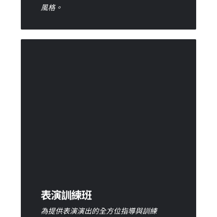
風格。
表演訓練班
表演訓練班提供舞台演出之訓練，除了一般
的舞碼教學，另有搭配TRX、瑜珈......等增
強肌力與柔軟度之練習，並以適合舞台演出
的舞碼教學為主。
我要預約
表演訓練班
為提供表演演出的全方位指導與訓練