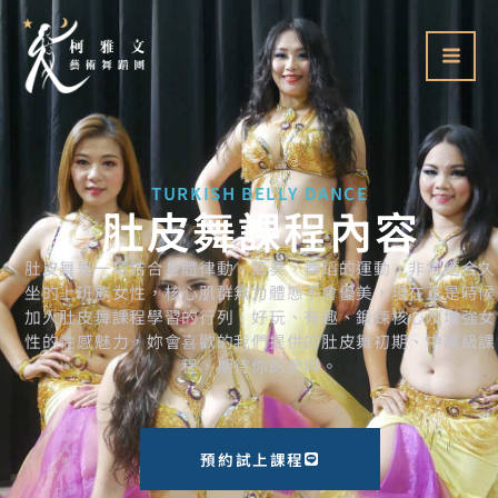
跳
至
主
要
內
容
TURKISH BELLY DANCE
肚皮舞課程內容
肚皮舞是一項結合身體律動、節奏，舞蹈的運動，非常適合久
坐的上班族女性，核心肌群無力體態不會優美，現在正是時候
加入肚皮舞課程學習的行列，好玩、有趣、鍛鍊核心及增強女
性的性感魅力，妳會喜歡的我們提供的肚皮舞初期、中高級課
程，期待你的參與。
預約試上課程