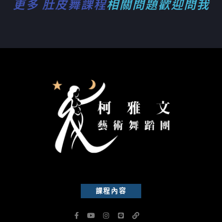
更多 肚皮舞課程
相關問題歡迎問我
課程內容
F
Y
I
L
L
a
o
n
i
i