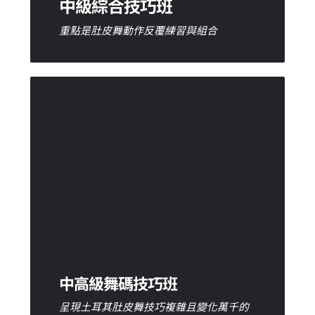
中級綜合技巧班
重點是肚皮舞動作反覆練習與組合
中高級舞碼技巧班
將熟練的肚皮舞動作技巧加以變化，組合動
作更為細膩且豐富花俏，除了精準的身體分
區律動與協調性之外，更講求舞蹈技巧的細
緻度及流暢感；課堂上配合不同風格的中東
音樂，隨著節奏感的不同，增強音感訓練進
而強化動作的組織力，同時也訓練舞步動作
的記憶力。
中高級舞碼技巧班
我要預約
呈現土耳其肚皮舞技巧複雜且變化萬千的