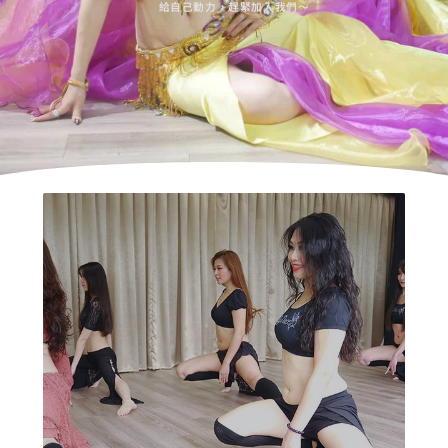
給自己動力，趕緊加入我們～
肚皮舞基礎班
透過CMBD教學法，學習六大分區肌肉
的控制與身體的協調度練習，先從單部
位動作習慣身體的律動，感受展開肢體
學習跳舞，再慢慢將所有動作組織起
來，並培養對於音樂的敏感度及讓身體
更加熟悉肚皮舞動作。