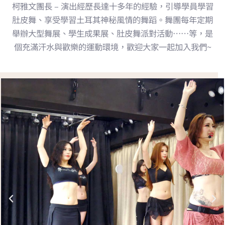
柯雅文團長 – 演出經歷長達十多年的經驗，引導學員學習
肚皮舞、享受學習土耳其神秘風情的舞蹈。舞團每年定期
舉辦大型舞展、學生成果展、肚皮舞派對活動……等，是
個充滿汗水與歡樂的運動環境，歡迎大家一起加入我們~