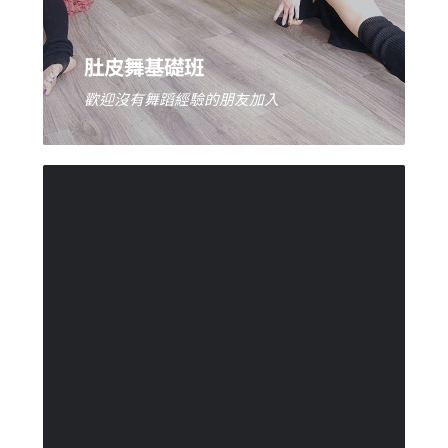
肚皮舞基礎班
我要預約
歡迎沒有舞蹈經驗的朋友加入
中級舞碼技巧班
訓練更精準的控制身體各部位的肌肉，
持續增強肌力與肌耐力。從基礎班單部
位動作建立起舞感後，中級班開始將肚
皮舞的各種動作組織起來，使得舞碼動
作更富有變化；課堂中也加強對於中東
音樂的詮釋，而讓舞碼展現出更具肚皮
舞風格之特色。中級班開始會增加道具
的使用，如紗巾、牧羊棍等，提升肚皮
舞的動作與技巧。