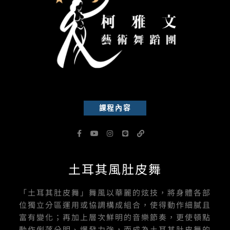
課程內容
F
Y
I
L
L
a
o
n
i
i
c
u
s
n
n
e
t
t
e
k
b
u
a
土耳其風肚皮舞
o
b
g
o
e
r
k
a
-
m
「土耳其肚皮舞」舞風以華麗的炫技，將身體各部
f
位獨立分區運用或協調構成組合，使得動作細膩且
富有變化；再加上層次鮮明的音樂節奏，更使頓點
動作俐落分明、爆發力強，而成為土耳其肚皮舞的