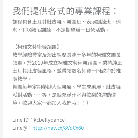
我們提供各式的專業課程：
課程包含土耳其肚皮舞、舞團班、表演訓練班、瑜
珈、TRX懸吊訓練、不定期舉辦一日營活動。
【柯雅文藝術舞蹈團】
教學經驗豐富及演出經歷長達十多年的柯雅文團長
領軍，於2019年成立柯雅文藝術舞蹈團。秉持純正
土耳其肚皮舞風格，並帶領數名師資一同致力於推
廣教學。
舞團每年定期舉辦大型舞展、學生成果展、肚皮舞
派對活動……等，是個充滿汗水與歡樂的運動環
境，歡迎大家一起加入我們哦！：）
Line ID：kcbellydance
Line@：
http://nav.cx/8VqCx60