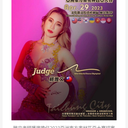
雅文老師獲邀擔任2023亞洲東方奧林匹亞大賽評審