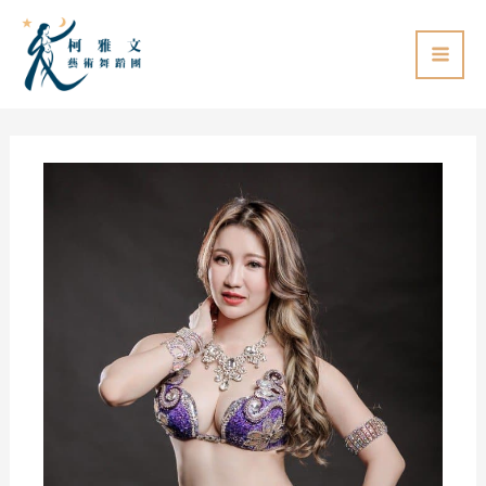
跳
至
主
要
內
容