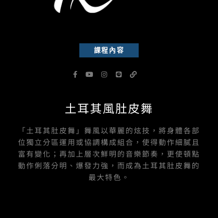
課程內容
F
Y
I
L
L
a
o
n
i
i
c
u
s
n
n
e
t
t
e
k
b
u
a
土耳其風肚皮舞
o
b
g
o
e
r
k
a
-
m
「土耳其肚皮舞」舞風以華麗的炫技，將身體各部
f
位獨立分區運用或協調構成組合，使得動作細膩且
富有變化；再加上層次鮮明的音樂節奏，更使頓點
動作俐落分明、爆發力強，而成為土耳其肚皮舞的
最大特色。