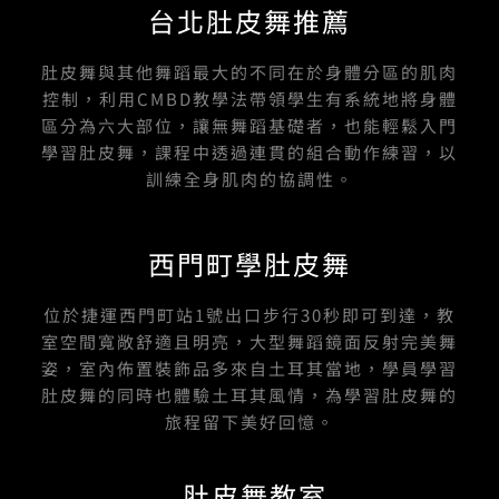
台北肚皮舞推薦
肚皮舞與其他舞蹈最大的不同在於身體分區的肌肉
控制，利用CMBD教學法帶領學生有系統地將身體
區分為六大部位，讓無舞蹈基礎者，也能輕鬆入門
學習肚皮舞，課程中透過連貫的組合動作練習，以
訓練全身肌肉的協調性。
西門町學肚皮舞
位於捷運西門町站1號出口步行30秒即可到達，教
室空間寬敞舒適且明亮，大型舞蹈鏡面反射完美舞
姿，室內佈置裝飾品多來自土耳其當地，學員學習
肚皮舞的同時也體驗土耳其風情，為學習肚皮舞的
旅程留下美好回憶。
肚皮舞教室