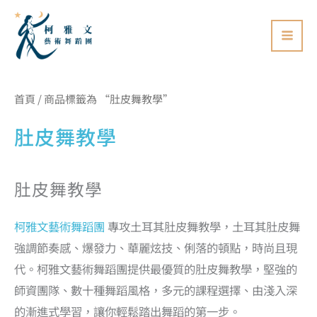
跳
至
主
要
依
內
首頁
/ 商品標籤為 “肚皮舞教學”
價
格
容
排
肚皮舞教學
序：
低
至
高
肚皮舞教學
柯雅文藝術舞蹈團
專攻土耳其肚皮舞教學，土耳其肚皮舞
強調節奏感、爆發力、華麗炫技、俐落的頓點，時尚且現
代。柯雅文藝術舞蹈團提供最優質的肚皮舞教學，堅強的
師資團隊、數十種舞蹈風格，多元的課程選擇、由淺入深
的漸進式學習，讓你輕鬆踏出舞蹈的第一步。