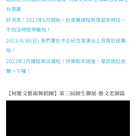
台發展
好消息！2023年6月開始，肚皮舞課程新增超多時段，
不怕沒時間學舞啦！
2023/4/30(日) 我們要在中正紀念堂演出土耳其肚皮舞
啦！
2023年2月課程表出爐啦！快樂新年過後，是該跳肚皮
舞一下囉！
【柯雅文藝術舞蹈團】第三屆師生聯展-雅文老師篇
視
訊
播
放