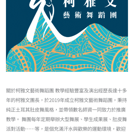
關於柯雅文藝術舞蹈團 教學經驗豐富及演出經歷長達十多
年的柯雅文團長，於2019年成立柯雅文藝術舞蹈團，秉持
純正土耳其肚皮舞風格，並帶領數名師資一同致力於推廣
教學。 舞團每年定期舉辦大型舞展、學生成果展、肚皮舞
派對活動……等，是個充滿汗水與歡樂的運動環境，歡迎