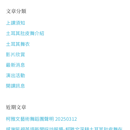
文章分類
上課須知
土耳其肚皮舞介紹
土耳其舞衣
影片欣賞
最新消息
演出活動
開課訊息
近期文章
柯雅文藝術舞蹈團聲明 20250312
感謝民視英語新聞採訪報導-柯雅文深耕土耳其肚皮舞在