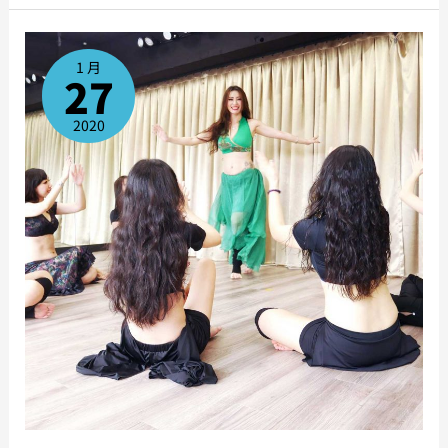
表
演
訓
1 月
練
27
班
2020