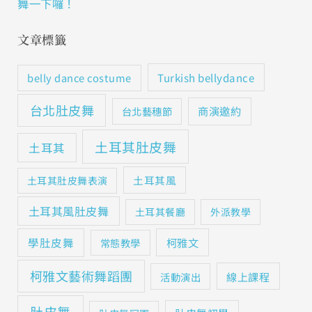
舞一下囉！
文章標籤
Turkish bellydance
belly dance costume
台北肚皮舞
商演邀約
台北藝穗節
土耳其肚皮舞
土耳其
土耳其風
土耳其肚皮舞表演
土耳其風肚皮舞
土耳其餐廳
外派教學
學肚皮舞
柯雅文
常態教學
柯雅文藝術舞蹈團
線上課程
活動演出
肚皮舞