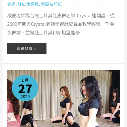
老師
,
肚皮舞課程
,
舞碼技巧班
啟蒙老師為台灣土耳其肚皮舞名師-Crystal連翊晶，從
2009年起與Crystal老師學習肚皮舞並教學經營一千零一
夜舞坊，並曾赴土耳其伊斯坦堡進修
詳細閱讀 »
基
礎
班
1 月
27
2020