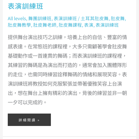
表演訓練班
All levels
,
舞團訓練班
,
表演訓練班
/
土耳其肚皮舞
,
肚皮舞
,
肚皮舞教學
,
肚皮舞老師
,
肚皮舞課程
,
表演
,
表演訓練班
提供舞台演出技巧之訓練，培養上台的自信、豐富的情
感表達。在常態班的課程裡，大多只需顧著學會肚皮舞
基礎動作或一首連貫的舞碼；而表演訓練班的課程裡，
其練習的舞碼是為演出而打造的，通常會加入團體隊形
的走位，也需同時練習詮釋舞碼的情緒和展現笑容。表
演訓練班將教授如何克服緊張並帶著優雅笑容上台演
出，想在舞台上擁有精彩的演出，背後的練習並非一朝
一夕可以完成的。
詳細閱讀 »