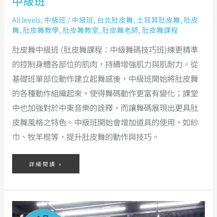
中級班
All levels
,
中級班
/
中級班
,
台北肚皮舞
,
土耳其肚皮舞
,
肚皮
舞
,
肚皮舞教學
,
肚皮舞教室
,
肚皮舞老師
,
肚皮舞課程
肚皮舞中級班 (肚皮舞課程：中級舞碼技巧班)練更精準
的控制身體各部位的肌肉，持續增強肌力與肌耐力。從
基礎班單部位動作建立起舞感後，中級班開始將肚皮舞
的各種動作組織起來，使得舞碼動作更富有變化；課堂
中也加強對於中東音樂的詮釋，而讓舞碼展現出更具肚
皮舞風格之特色。中級班開始會增加道具的使用，如紗
巾、牧羊棍等，提升肚皮舞的動作與技巧。
詳細閱讀 »
中
高
級