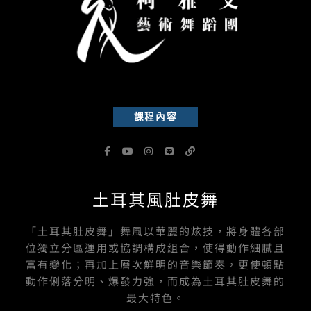
課程內容
F
Y
I
L
L
a
o
n
i
i
c
u
s
n
n
e
t
t
e
k
b
u
a
土耳其風肚皮舞
o
b
g
o
e
r
k
a
-
m
「土耳其肚皮舞」舞風以華麗的炫技，將身體各部
f
位獨立分區運用或協調構成組合，使得動作細膩且
富有變化；再加上層次鮮明的音樂節奏，更使頓點
動作俐落分明、爆發力強，而成為土耳其肚皮舞的
最大特色。