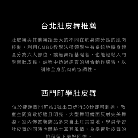
台北肚皮舞推薦
肚皮舞與其他舞蹈最大的不同在於身體分區的肌肉
控制，利用CMBD教學法帶領學生有系統地將身體
區分為六大部位，讓無舞蹈基礎者，也能輕鬆入門
學習肚皮舞，課程中透過連貫的組合動作練習，以
訓練全身肌肉的協調性。
西門町學肚皮舞
位於捷運西門町站1號出口步行30秒即可到達，教
室空間寬敞舒適且明亮，大型舞蹈鏡面反射完美舞
姿，室內佈置裝飾品多來自土耳其當地，學員學習
肚皮舞的同時也體驗土耳其風情，為學習肚皮舞的
旅程留下美好回憶。