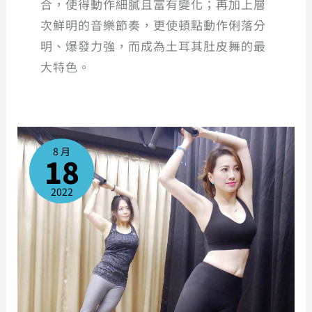
合，使得動作細膩且富有變化；再加上層
次鮮明的音樂節奏，更使頓點動作俐落分
明、爆發力強，而成為土耳其肚皮舞的最
大特色。
伸
展
拉
8 月
筋
18
班
2022