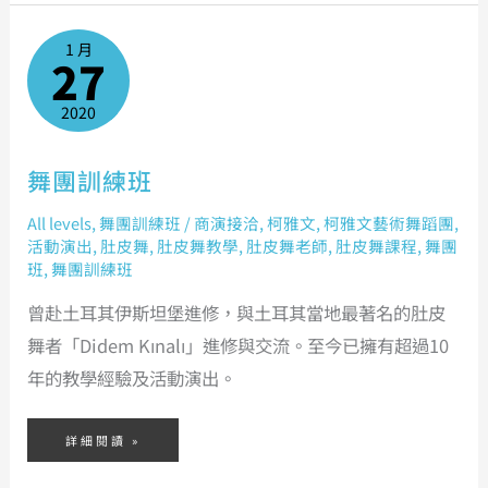
舞
團
1 月
訓
27
練
班
2020
舞團訓練班
All levels
,
舞團訓練班
/
商演接洽
,
柯雅文
,
柯雅文藝術舞蹈團
,
活動演出
,
肚皮舞
,
肚皮舞教學
,
肚皮舞老師
,
肚皮舞課程
,
舞團
班
,
舞團訓練班
曾赴土耳其伊斯坦堡進修，與土耳其當地最著名的肚皮
舞者「Didem Kınalı」進修與交流。至今已擁有超過10
年的教學經驗及活動演出。
詳細閱讀 »