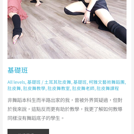
基礎班
All levels
,
基礎班
/
土耳其肚皮舞
,
基礎班
,
柯雅文藝術舞蹈團
,
肚皮舞
,
肚皮舞教學
,
肚皮舞教室
,
肚皮舞老師
,
肚皮舞課程
非舞蹈本科生而半路出家的我，曾被外界質疑過，但對
於我來說，這點反而更有助於教學，我更了解如何教導
同樣沒有舞蹈底子的學生。