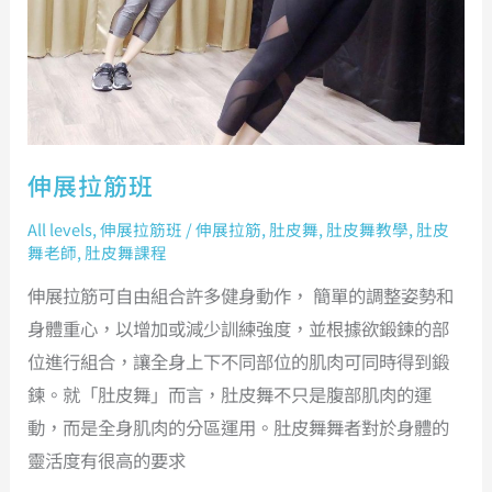
伸展拉筋班
All levels
,
伸展拉筋班
/
伸展拉筋
,
肚皮舞
,
肚皮舞教學
,
肚皮
舞老師
,
肚皮舞課程
伸展拉筋可自由組合許多健身動作， 簡單的調整姿勢和
身體重心，以增加或減少訓練強度，並根據欲鍛鍊的部
位進行組合，讓全身上下不同部位的肌肉可同時得到鍛
鍊。就「肚皮舞」而言，肚皮舞不只是腹部肌肉的運
動，而是全身肌肉的分區運用。肚皮舞舞者對於身體的
靈活度有很高的要求