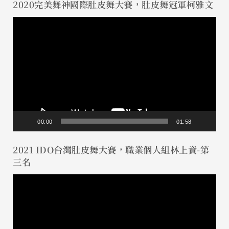
2020完美舞神國際肚皮舞大賽，肚皮舞冠軍柯雅文
視
訊
播
放
器
00:00
01:58
2021 IDO台灣肚皮舞大賽，職業個人組林上資-第
三名
視
訊
播