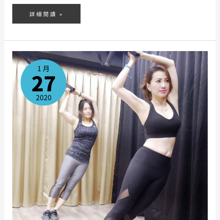
詳細閱讀 »
TRX
懸
吊
1 月
系
27
統
2020