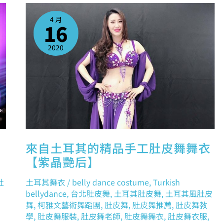
來
自
土
4 月
耳
16
其
的
精
品
2020
手
工
肚
皮
舞
舞
衣
【紫
晶
艷
后】
內
來自土耳其的精品手工肚皮舞舞衣
【紫晶艷后】
肚
土耳其舞衣
/
belly dance costume
,
Turkish
bellydance
,
台北肚皮舞
,
土耳其肚皮舞
,
土耳其風肚皮
舞
,
柯雅文藝術舞蹈團
,
肚皮舞
,
肚皮舞推薦
,
肚皮舞教
學
,
肚皮舞服裝
,
肚皮舞老師
,
肚皮舞舞衣
,
肚皮舞衣服
,