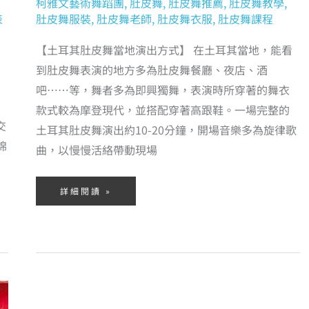
柯雅文藝術舞蹈團
,
肚皮舞
,
肚皮舞推薦
,
肚皮舞教學
,
表
肚皮舞服裝
,
肚皮舞老師
,
肚皮舞衣服
,
肚皮舞課程
【土耳其肚皮舞當地演出方式】 在土耳其當地，能看
到肚皮舞表演的地方多為肚皮舞餐廳、夜店、酒
吧……等，舞者多為即興獨舞，表演時所穿著的舞衣
款式較為摩登現代，並搭配穿著高跟鞋。一場完整的
交
土耳其肚皮舞演出約10-20分鐘，開場音樂多為旋律歌
棉
曲，以慢慢活絡帶動現場
詳細閱讀 »