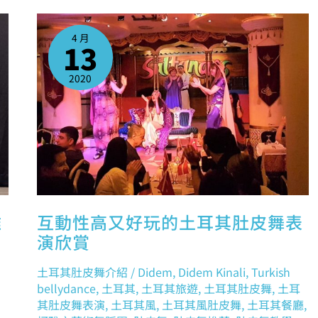
互
動
性
4 月
高
13
又
好
玩
的
2020
土
耳
其
肚
皮
舞
表
演
欣
賞
雅
互動性高又好玩的土耳其肚皮舞表
演欣賞
土耳其肚皮舞介紹
/
Didem
,
Didem Kinali
,
Turkish
bellydance
,
土耳其
,
土耳其旅遊
,
土耳其肚皮舞
,
土耳
其肚皮舞表演
,
土耳其風
,
土耳其風肚皮舞
,
土耳其餐廳
,