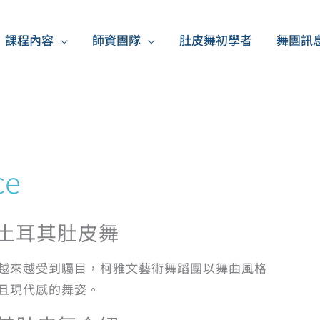
課程內容
師資團隊
肚皮舞初學者
舞團訊
ce
nce土耳其肚皮舞
越來越受到矚目，柯雅文藝術舞蹈團以舞曲風格
且現代感的舞姿。