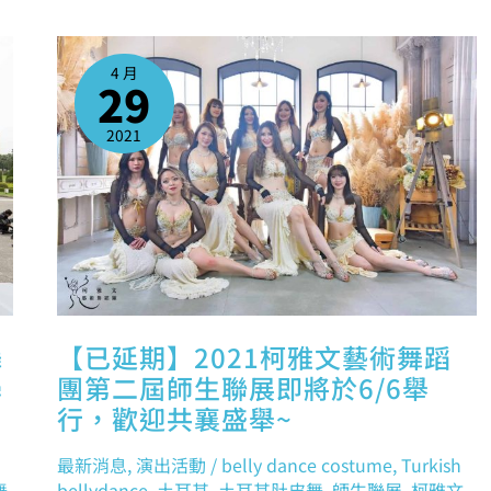
【已
延
期】
4 月
2021
29
柯
雅
文
藝
2021
術
舞
蹈
團
第
二
屆
師
生
聯
展
即
將
於
6/6
舉
舞
【已延期】2021柯雅文藝術舞蹈
行，
歡
學
團第二屆師生聯展即將於6/6舉
迎
共
行，歡迎共襄盛舉~
襄
盛
舉
~
最新消息
,
演出活動
/
belly dance costume
,
Turkish
舞
bellydance
,
土耳其
,
土耳其肚皮舞
,
師生聯展
,
柯雅文