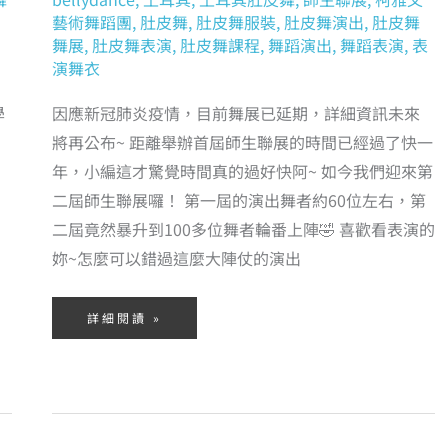
藝術舞蹈團
,
肚皮舞
,
肚皮舞服裝
,
肚皮舞演出
,
肚皮舞
舞展
,
肚皮舞表演
,
肚皮舞課程
,
舞蹈演出
,
舞蹈表演
,
表
演舞衣
學
因應新冠肺炎疫情，目前舞展已延期，詳細資訊未來
將再公布~ 距離舉辦首屆師生聯展的時間已經過了快一
年，小編這才驚覺時間真的過好快阿~ 如今我們迎來第
二屆師生聯展囉！ 第一屆的演出舞者約60位左右，第
二屆竟然暴升到100多位舞者輪番上陣🤣 喜歡看表演的
妳~怎麼可以錯過這麼大陣仗的演出
詳細閱讀 »