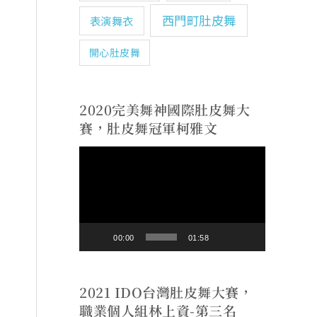
西門町肚皮舞
表演舞衣
開心肚皮舞
2020完美舞神國際肚皮舞大
賽，肚皮舞冠軍柯雅文
視
訊
播
放
00:00
01:58
器
2021 IDO台灣肚皮舞大賽，
職業個人組林上資-第三名