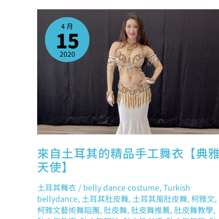
來
自
土
4 月
耳
15
其
的
精
品
2020
手
工
舞
衣
【典
雅
天
使】
來自土耳其的精品手工舞衣【典
天使】
土耳其舞衣
/
belly dance costume
,
Turkish
bellydance
,
土耳其肚皮舞
,
土耳其風肚皮舞
,
柯雅文
,
柯雅文藝術舞蹈團
,
肚皮舞
,
肚皮舞推薦
,
肚皮舞教學
,