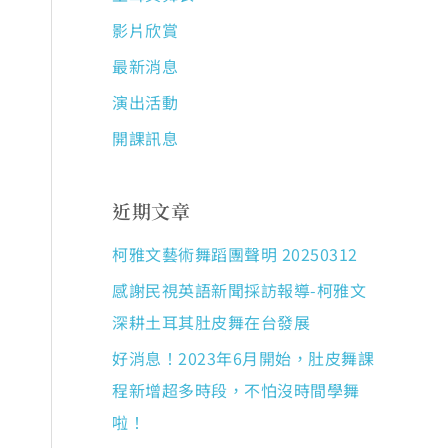
影片欣賞
最新消息
演出活動
開課訊息
近期文章
柯雅文藝術舞蹈團聲明 20250312
感謝民視英語新聞採訪報導-柯雅文
深耕土耳其肚皮舞在台發展
好消息！2023年6月開始，肚皮舞課
程新增超多時段，不怕沒時間學舞
啦！