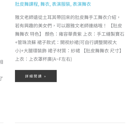
肚皮舞課程
,
舞衣
,
表演服裝
,
表演舞衣
雅文老師遠從土耳其帶回來的肚皮舞手工舞衣介紹，
若有興趣的美女們，可以跟雅文老師連絡哦！ 【肚皮
舞舞衣 特色】 顏色：雍容華貴紫 上衣：手工縫製寶石
+管珠流蘇 裙子款式：開衩紗裙(可自行調整開衩大
小)+大腿環裝飾 裙子材質：紗裙 【肚皮舞舞衣 尺寸】
上衣：上衣罩杯廣(A~F左右)
相
詳細閱讀 »
了