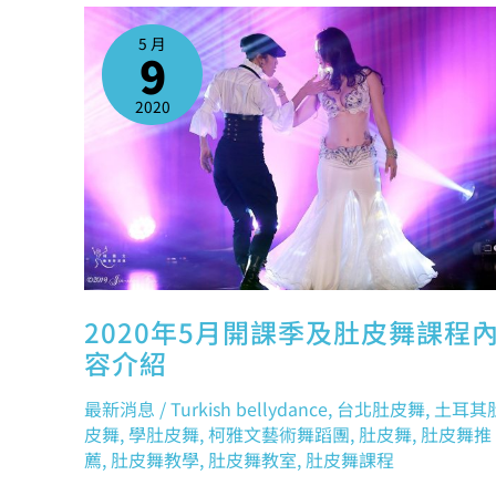
2020
年
5
5 月
月
9
開
課
季
及
2020
肚
皮
舞
課
程
內
容
介
紹
2020年5月開課季及肚皮舞課程
容介紹
最新消息
/
Turkish bellydance
,
台北肚皮舞
,
土耳其
皮舞
,
學肚皮舞
,
柯雅文藝術舞蹈團
,
肚皮舞
,
肚皮舞推
薦
,
肚皮舞教學
,
肚皮舞教室
,
肚皮舞課程