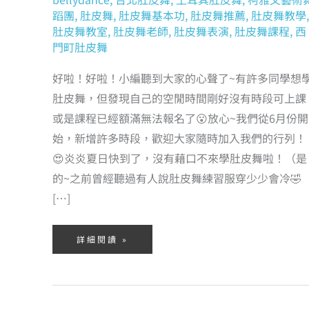
蹈團
,
肚皮舞
,
肚皮舞基本功
,
肚皮舞推薦
,
肚皮舞教學
,
肚皮舞教室
,
肚皮舞老師
,
肚皮舞表演
,
肚皮舞課程
,
西
門町肚皮舞
好啦！好啦！小編聽到大家的心聲了~有許多同學想
肚皮舞，但發現自己的空閒時間剛好沒有時段可上課
或是課程已經額滿無法報名了😮放心~我們從6月份開
始，新增許多時段，歡迎大家隨時加入我們的行列！
😍炎炎夏日快到了，沒有藉口不來學肚皮舞啦！（是
的~之前曾經聽過有人說肚皮舞練習服穿少少會冷🤣
[…]
詳細閱讀 »