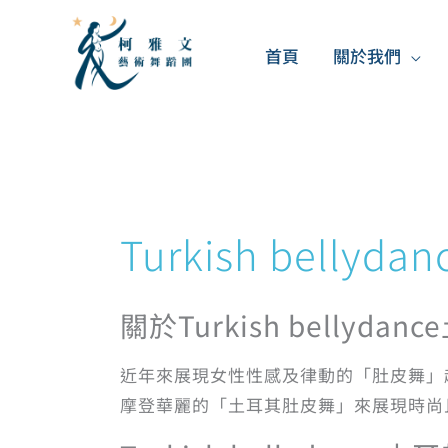
跳
至
首頁
關於我們
主
要
內
容
Turkish bellydan
關於Turkish bellyda
近年來展現女性性感及律動的「肚皮舞」
摩登華麗的「土耳其肚皮舞」來展現時尚