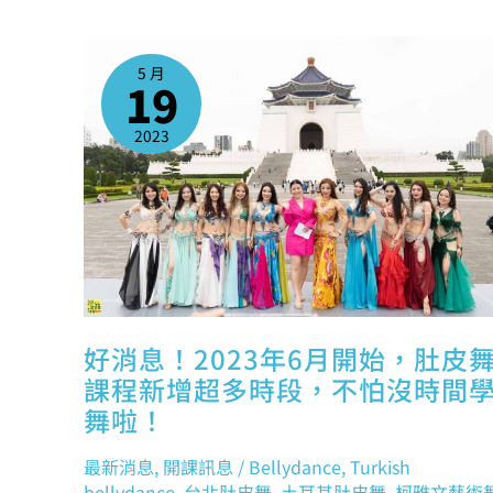
好
消
息！
5 月
2023
19
年
6
月
開
2023
始，
肚
皮
舞
課
程
新
增
超
多
時
段，
不
怕
沒
時
好消息！2023年6月開始，肚皮
間
學
課程新增超多時段，不怕沒時間
舞
啦！
舞啦！
最新消息
,
開課訊息
/
Bellydance
,
Turkish
bellydance
,
台北肚皮舞
,
土耳其肚皮舞
,
柯雅文藝術