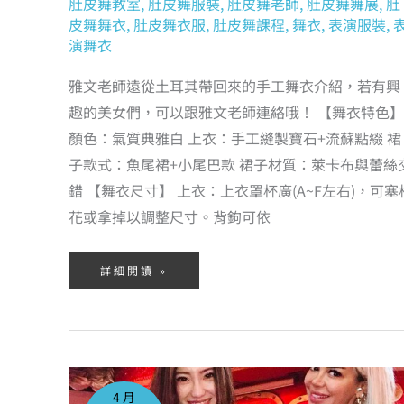
肚皮舞教室
,
肚皮舞服裝
,
肚皮舞老師
,
肚皮舞舞展
,
肚
皮舞舞衣
,
肚皮舞衣服
,
肚皮舞課程
,
舞衣
,
表演服裝
,
演舞衣
雅文老師遠從土耳其帶回來的手工舞衣介紹，若有興
趣的美女們，可以跟雅文老師連絡哦！ 【舞衣特色】
顏色：氣質典雅白 上衣：手工縫製寶石+流蘇點綴 裙
子款式：魚尾裙+小尾巴款 裙子材質：萊卡布與蕾絲
錯 【舞衣尺寸】 上衣：上衣罩杯廣(A~F左右)，可塞
花或拿掉以調整尺寸。背鉤可依
詳細閱讀 »
遠
赴
土
4 月
耳