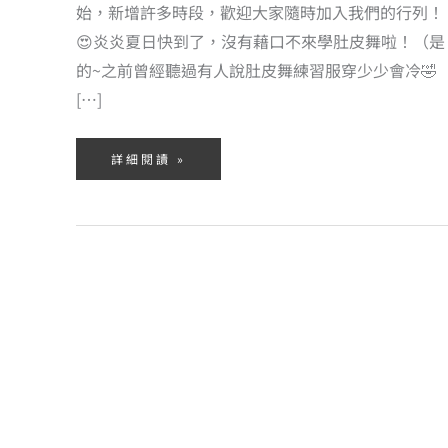
始，新增許多時段，歡迎大家隨時加入我們的行列！
😍炎炎夏日快到了，沒有藉口不來學肚皮舞啦！（是
的~之前曾經聽過有人說肚皮舞練習服穿少少會冷🤣
[…]
詳細閱讀 »