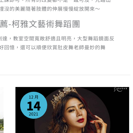
埋沒的美麗隨著肢體的伸展慢慢綻放開來～
舞推薦-柯雅文藝術舞蹈團
可到達，教室空間寬敞舒適且明亮，大型舞蹈鏡面反
好回憶，還可以順便欣賞肚皮舞老師曼妙的舞
國
際
肚
12 月
皮
14
舞
界
知
名
2021
舞
者
林
洛
亦