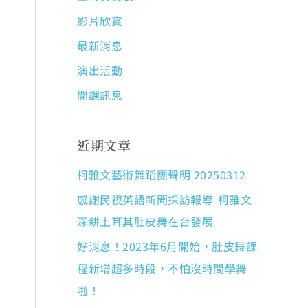
影片欣賞
最新消息
演出活動
開課訊息
近期文章
柯雅文藝術舞蹈團聲明 20250312
感謝民視英語新聞採訪報導-柯雅文
深耕土耳其肚皮舞在台發展
好消息！2023年6月開始，肚皮舞課
程新增超多時段，不怕沒時間學舞
啦！