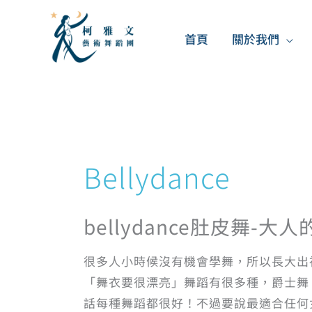
跳
至
首頁
關於我們
主
要
內
容
Bellydance
bellydance肚皮舞-大
很多人小時候沒有機會學舞，所以長大出
「舞衣要很漂亮」舞蹈有很多種，爵士舞
話每種舞蹈都很好！不過要說最適合任何女性