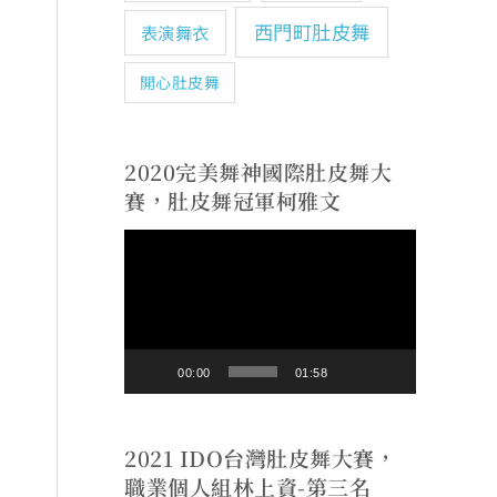
西門町肚皮舞
表演舞衣
開心肚皮舞
2020完美舞神國際肚皮舞大
賽，肚皮舞冠軍柯雅文
視
訊
播
放
00:00
01:58
器
2021 IDO台灣肚皮舞大賽，
職業個人組林上資-第三名