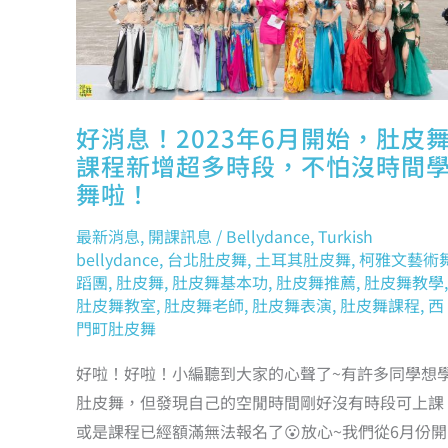
程
新
增
超
多
時
段，
不
怕
沒
時
好消息！2023年6月開始，肚皮
間
學
課程新增超多時段，不怕沒時間
舞
啦！
舞啦！
最新消息
,
開課訊息
/
Bellydance
,
Turkish
bellydance
,
台北肚皮舞
,
土耳其肚皮舞
,
柯雅文藝術
蹈團
,
肚皮舞
,
肚皮舞基本功
,
肚皮舞推薦
,
肚皮舞教學
,
肚皮舞教室
,
肚皮舞老師
,
肚皮舞表演
,
肚皮舞課程
,
西
門町肚皮舞
好啦！好啦！小編聽到大家的心聲了~有許多同學想
肚皮舞，但發現自己的空閒時間剛好沒有時段可上課
或是課程已經額滿無法報名了😮放心~我們從6月份開