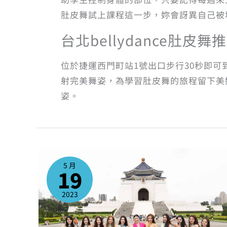
肚皮舞試上課程這一步，妳會訝異自己被
台北bellydance肚皮
位於捷運西門町站1號出口步行30秒即
射完美舞姿，為學習肚皮舞的旅程留下美
姿。
好
消
息！
5 月
2023
19
年
6
月
開
2023
始，
肚
皮
舞
課