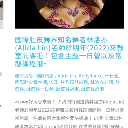
(ALIDA
LIN)
老
師
於
明
年
(2022)
來
教
室
舞
國際肚皮舞界知名舞者林洛亦
開
課
學
(Alida Lin)老師於明年(2022)來教
啦！
包
室開課啦！包含主題一日營以及常
含
主
題
態課程哦~
一
日
營
舞
以
最新消息
,
開課訊息
/
Alida Lin
,
Bellydance
,
一日營
,
及
常
國際肚皮舞大師
,
埃及
,
埃及風肚皮舞
,
林洛亦老師
,
肚
態
課
皮舞
,
肚皮舞一日營
,
肚皮舞冠軍
,
肚皮舞進階
程
哦
~
📣📣📣好消息來囉！ 🚩我們特別邀請林洛亦(Alida Lin)
學
老師於明年(2022)來柯雅文藝術舞蹈團開辦一日營以及
常態課，名額有限大家報名要快喔😆！ 👉肚皮舞知名
舞者林洛亦(Alida Lin)老師介紹 在世界各國的肚皮舞大