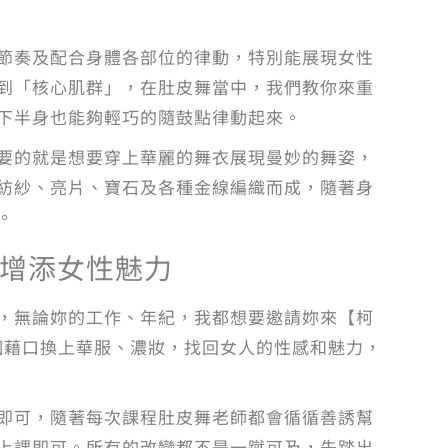
節奏及配合身體各部位的律動，特別能展現女性
到「核心肌群」，在肚皮舞當中，我們教你來重
下半身也能夠輕巧的隨鼓點律動起來。
要的就是想要穿上華麗的舞衣展現曼妙的舞姿，
紡紗、亮片、寶石及各種金線編織而成，隨著身
。
以更增添女性魅力
，無論妳的工作、年紀，我都想要邀請妳來【柯
個藉口換上華服、濃妝，找回女人的性感和魅力，
即可，隨著每次課程肚皮舞老師都會循循善誘幫
上課即可。所有的改變都不是一蹴可及，先踏出