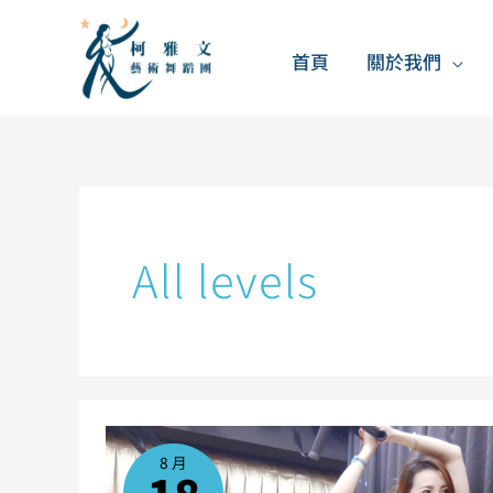
跳
至
首頁
關於我們
主
要
內
容
All levels
伸
展
拉
8 月
筋
班