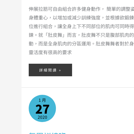
伸展拉筋可自由組合許多健身動作， 簡單的調整
身體重心，以增加或減少訓練強度，並根據欲鍛鍊
位進行組合，讓全身上下不同部位的肌肉可同時得
鍊。就「肚皮舞」而言，肚皮舞不只是腹部肌肉的
動，而是全身肌肉的分區運用。肚皮舞舞者對於身
靈活度有很高的要求
詳細閱讀 »
舞
1 月
團
27
訓
練
班
2020