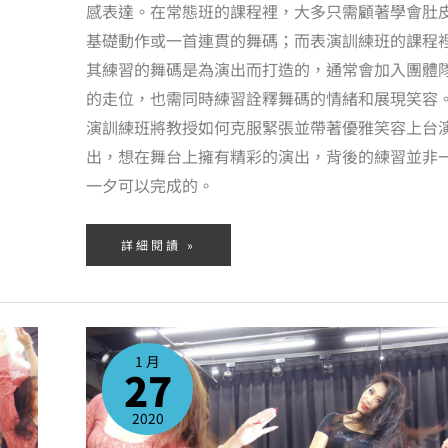
感表達。在常態班的課程裡，大多只需顧著學會肚
基礎動作或一首連貫的舞碼；而表演訓練班的課程
其練習的舞碼是為演出而打造的，通常會加入團體
的走位，也需同時練習詮釋舞碼的情緒和展現笑容
演訓練班將教授如何克服緊張並帶著優雅笑容上台
出，想在舞台上擁有精彩的演出，背後的練習並非
一夕可以完成的。
詳細閱讀 »
中
高
級
1 月
班
27
2020