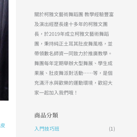
關於柯雅文藝術舞蹈團 教學經驗豐富
及演出經歷長達十多年的柯雅文團
長，於2019年成立柯雅文藝術舞蹈
團，秉持純正土耳其肚皮舞風格，並
帶領數名師資一同致力於推廣教學。
舞團每年定期舉辦大型舞展、學生成
果展、肚皮舞派對活動……等，是個
充滿汗水與歡樂的運動環境，歡迎大
家一起加入我們哦！
商品分類
肚皮
入門技巧班
(1)