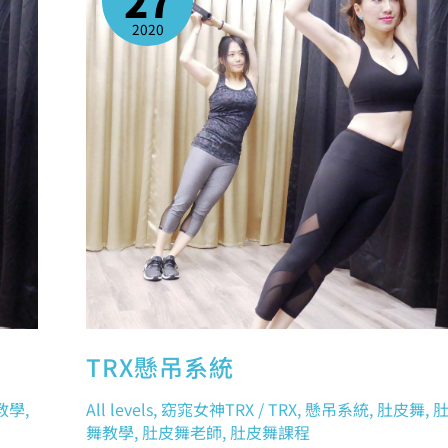
27
2020
TRX懸吊系統
教學
,
All levels
,
窈窕女神TRX
/
TRX
,
懸吊系統
,
肚皮舞
,
舞教學
,
肚皮舞老師
,
肚皮舞課程