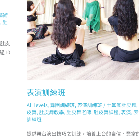
藝術
,
肚
肚皮
過10
表演訓練班
All levels
,
舞團訓練班
,
表演訓練班
/
土耳其肚皮舞
,
皮舞
,
肚皮舞教學
,
肚皮舞老師
,
肚皮舞課程
,
表演
,
表
訓練班
提供舞台演出技巧之訓練，培養上台的自信、豐富