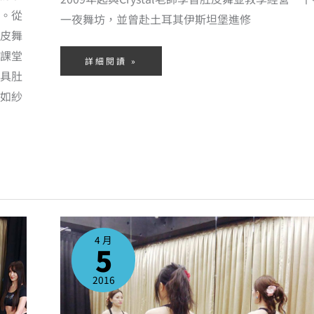
。從
一夜舞坊，並曾赴土耳其伊斯坦堡進修
皮舞
課堂
詳細閱讀 »
具肚
如紗
YOGA
瑜
珈
4 月
5
2016