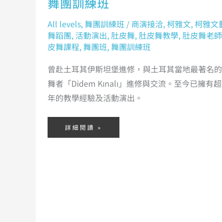
舞團訓練班
All levels
,
舞團訓練班
/
商演接洽
,
柯雅文
,
柯雅文
舞蹈團
,
活動演出
,
肚皮舞
,
肚皮舞教學
,
肚皮舞老師
皮舞課程
,
舞團班
,
舞團訓練班
曾赴土耳其伊斯坦堡進修，與土耳其當地最著名的
舞者「Didem Kınalı」進修與交流。至今已擁有超
年的教學經驗及活動演出。
詳細閱讀 »