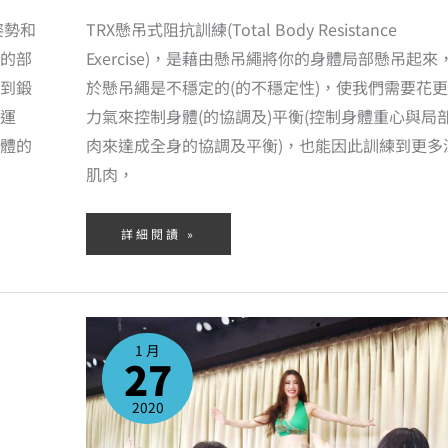
姿勢和
TRX懸吊式阻抗訓練(Total Body Resistance
的部
Exercise)，是藉由懸吊繩將你的身體局部懸吊起來
到鍛
於懸吊繩是不穩定的(的不穩定性)，使我們需要花
運
力氣來控制身體(的協調及)平衡(控制身體重心與局
體的
肉來達成全身的協調及平衡)，也能因此訓練到更多
肌肉，
詳細閱讀 »
表
演
訓
1 月
練
27
班
2020