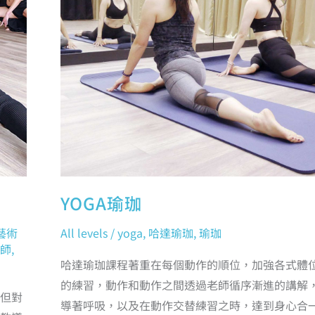
YOGA瑜珈
藝術
All levels
/
yoga
,
哈達瑜珈
,
瑜珈
師
,
哈達瑜珈課程著重在每個動作的順位，加強各式體
的練習，動作和動作之間透過老師循序漸進的講解
但對
導著呼吸，以及在動作交替練習之時，達到身心合