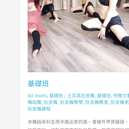
基礎班
All levels
,
基礎班
/
土耳其肚皮舞
,
基礎班
,
柯雅文
舞蹈團
,
肚皮舞
,
肚皮舞教學
,
肚皮舞教室
,
肚皮舞老
肚皮舞課程
非舞蹈本科生而半路出家的我，曾被外界質疑過，