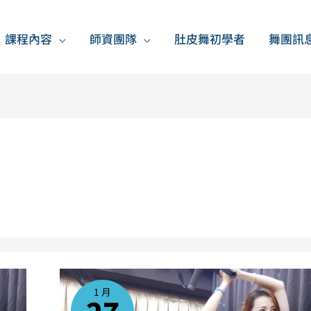
課程內容
師資團隊
肚皮舞初學者
舞團訊
TRX
懸
吊
1 月
系
統