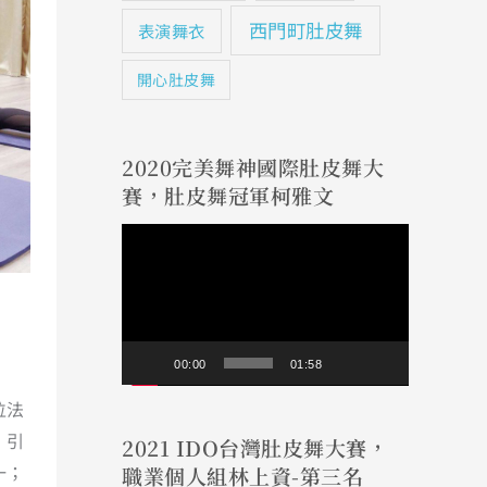
西門町肚皮舞
表演舞衣
開心肚皮舞
2020完美舞神國際肚皮舞大
賽，肚皮舞冠軍柯雅文
視
訊
播
放
00:00
01:58
器
位法
，引
2021 IDO台灣肚皮舞大賽，
一；
職業個人組林上資-第三名