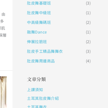
肚皮舞基礎班
(3)
肚皮舞中級班
(1)
，由
更多
中高級舞碼班
(2)
部肌
融舞Dance
(1)
深層
伸展拉筋班
(2)
肚皮手工精品舞舞衣
(3)
肚皮舞周邊商品
(4)
文章分類
上課須知
土耳其肚皮舞介紹
土耳其舞衣