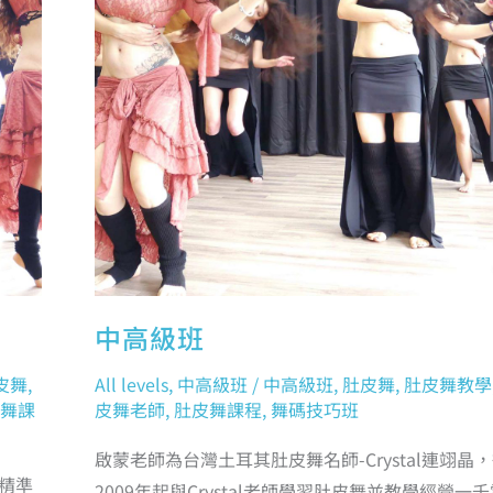
中高級班
皮舞
,
All levels
,
中高級班
/
中高級班
,
肚皮舞
,
肚皮舞教學
舞課
皮舞老師
,
肚皮舞課程
,
舞碼技巧班
啟蒙老師為台灣土耳其肚皮舞名師-Crystal連翊晶
更精準
2009年起與Crystal老師學習肚皮舞並教學經營一