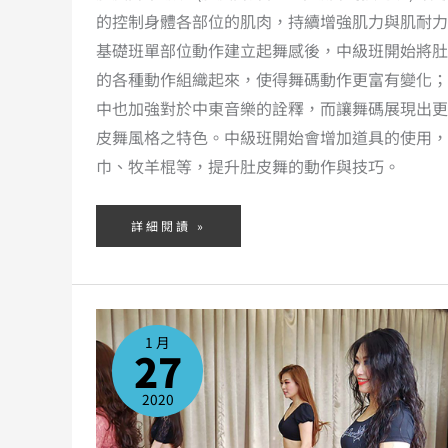
的控制身體各部位的肌肉，持續增強肌力與肌耐力
基礎班單部位動作建立起舞感後，中級班開始將肚
的各種動作組織起來，使得舞碼動作更富有變化；
中也加強對於中東音樂的詮釋，而讓舞碼展現出更
皮舞風格之特色。中級班開始會增加道具的使用，
巾、牧羊棍等，提升肚皮舞的動作與技巧。
詳細閱讀 »
基
礎
班
1 月
27
2020