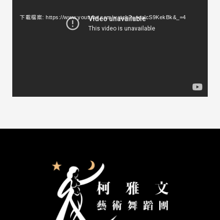
訊
下載檔案: https://www.youtube.com/watch?v=ealcS9KekBk&_=4
播
放
器