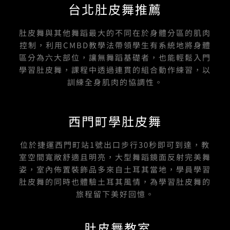
台北肚皮舞推薦
肚皮舞與其他舞蹈最大的不同在於身體分區的肌肉
控制，利用CMBD教學法帶領學生有系統地將身體
區分為六大部位，讓無舞蹈基礎者，也能輕鬆入門
學習肚皮舞，課程中透過連貫的組合動作練習，以
訓練全身肌肉的協調性。
西門町學肚皮舞
位於捷運西門町站1號出口步行30秒即可到達，教
室空間寬敞舒適且明亮，大型舞蹈鏡面反射完美舞
姿，室內佈置裝飾品多來自土耳其當地，學員學習
肚皮舞的同時也體驗土耳其風情，為學習肚皮舞的
旅程留下美好回憶。
肚皮舞教室