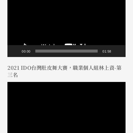
訊
播
放
器
00:00
01:58
2021 IDO台灣肚皮舞大賽，職業個人組林上資-第
三名
視
訊
播
放
器