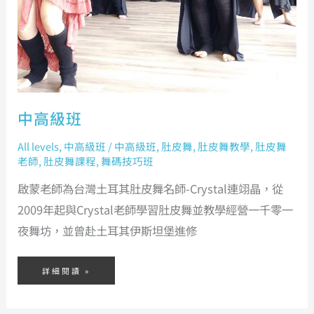
中高級班
All levels
,
中高級班
/
中高級班
,
肚皮舞
,
肚皮舞教學
,
肚皮舞
老師
,
肚皮舞課程
,
舞碼技巧班
啟蒙老師為台灣土耳其肚皮舞名師-Crystal連翊晶，從
2009年起與Crystal老師學習肚皮舞並教學經營一千零一
夜舞坊，並曾赴土耳其伊斯坦堡進修
詳細閱讀 »