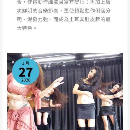
合，使得動作細膩且富有變化；再加上層
次鮮明的音樂節奏，更使頓點動作俐落分
明、爆發力強，而成為土耳其肚皮舞的最
大特色。
中
高
級
1 月
班
27
2020