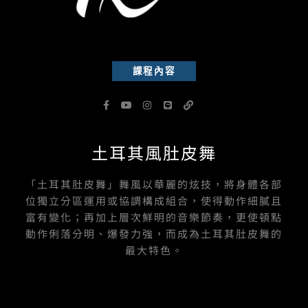
課程內容
F
Y
I
L
L
a
o
n
i
i
c
u
s
n
n
e
t
t
e
k
b
u
a
土耳其風肚皮舞
o
b
g
o
e
r
k
a
-
m
「土耳其肚皮舞」舞風以華麗的炫技，將身體各部
f
位獨立分區運用或協調構成組合，使得動作細膩且
富有變化；再加上層次鮮明的音樂節奏，更使頓點
動作俐落分明、爆發力強，而成為土耳其肚皮舞的
最大特色。