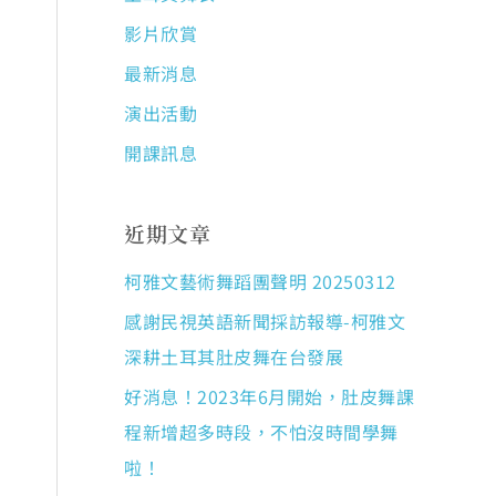
影片欣賞
最新消息
演出活動
開課訊息
近期文章
柯雅文藝術舞蹈團聲明 20250312
感謝民視英語新聞採訪報導-柯雅文
深耕土耳其肚皮舞在台發展
好消息！2023年6月開始，肚皮舞課
程新增超多時段，不怕沒時間學舞
啦！