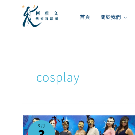
跳
至
首頁
關於我們
主
要
內
容
cosplay
肚
皮
舞
3 月
學
3
員
們