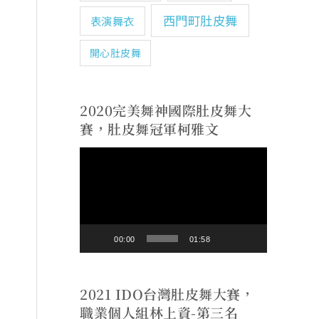
西門町肚皮舞
表演舞衣
開心肚皮舞
2020完美舞神國際肚皮舞大
賽，肚皮舞冠軍柯雅文
視
訊
播
放
00:00
01:58
器
2021 IDO台灣肚皮舞大賽，
職業個人組林上資-第三名