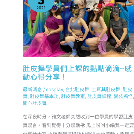
上
課
2021
的
點
點
滴
滴
~
感
動
心
得
分
享！
肚皮舞學員們上課的點點滴滴~感
動心得分享！
最新消息
/
cosplay
,
台北肚皮舞
,
土耳其肚皮舞
,
肚皮
舞
,
肚皮舞基本功
,
肚皮舞教室
,
肚皮舞課程
,
變裝搞怪
,
開心肚皮舞
在深夜時分，雅文老師突然收到一位學員的學習肚皮
舞感言，看到覺得十分感動🤩 馬上吩咐小編我一定要
分享給大家 小編看到這段話也覺得十分感動，收到這