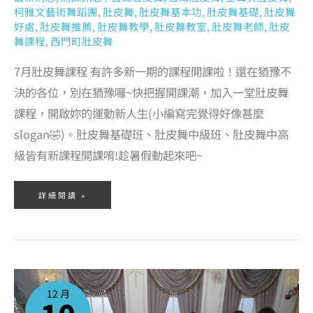
柯雅文藝術舞蹈團
,
肚皮舞
,
肚皮舞基本功
,
肚皮舞基礎
,
肚皮舞
好處
,
肚皮舞推薦
,
肚皮舞教學
,
肚皮舞教室
,
肚皮舞老師
,
肚皮
舞課程
,
西門町肚皮舞
7月肚皮舞課程 有許多新一期的課程開課啦！還在猶豫不
決的各位，別在猶豫囉~快把握開課潮，加入一堂肚皮舞
課程，開啟妳的運動新人生(小編寫完覺得好像甚麼
slogan🤣)。肚皮舞基礎班、肚皮舞中級班、肚皮舞中高
級皆有新課程開課唷!趁暑假動起來吧~
詳細閱讀 »
2021
年
12
12 月
月
份
肚