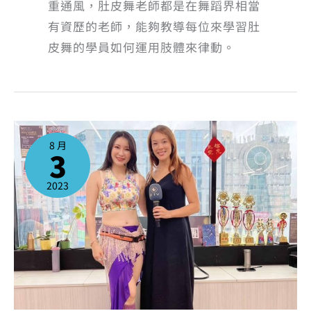
重通風，肚皮舞老師都是在舞蹈界相當
有資歷的老師，能夠教導每位來學習肚
皮舞的學員如何運用肢體來律動。
感
謝
民
8 月
視
3
英
語
新
聞
採
2023
訪
報
導-
柯
雅
文
深
耕
土
耳
其
肚
皮
舞
在
台
發
展