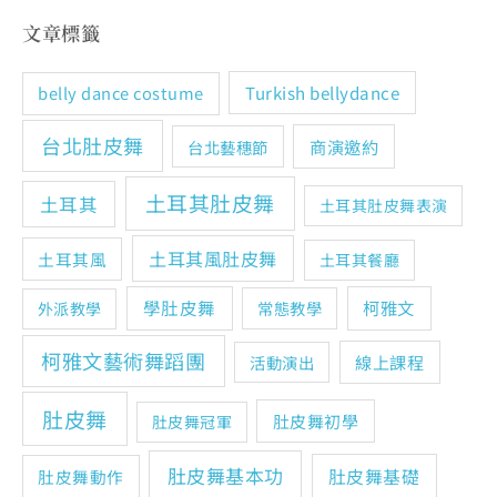
文章標籤
Turkish bellydance
belly dance costume
台北肚皮舞
商演邀約
台北藝穗節
土耳其肚皮舞
土耳其
土耳其肚皮舞表演
土耳其風肚皮舞
土耳其風
土耳其餐廳
學肚皮舞
柯雅文
常態教學
外派教學
柯雅文藝術舞蹈團
線上課程
活動演出
肚皮舞
肚皮舞初學
肚皮舞冠軍
肚皮舞基本功
肚皮舞基礎
肚皮舞動作