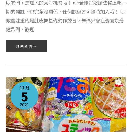
朋友們，是加入的大好機會哦！ 👉若剛好沒辦法趕上新一
期的開課，也完全沒關係，任何課程皆可隨時加入哦！ 👉
教室注重的是肚皮舞基礎動作練習，舞碼只會在後面幾分
鐘帶到，歡迎
詳細閱讀 »
跳
肚
皮
11 月
舞
5
的
小
確
幸，
吃
2021
不
完
的
零
食
等
著
大
家
~