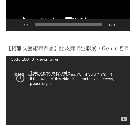
器
00:00
01:31
【柯雅文藝術舞蹈團】肚皮舞師生聯展，Genie老師
視
Code 150: Unknown error.
訊
下載檔案: https://www.youtube.com/watch?v=hHV5IdfY7jY&_=3
播
放
器