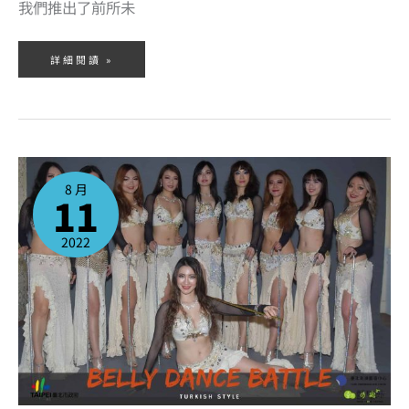
我們推出了前所未
詳細閱讀 »
2022/8/13
台
北
8 月
藝
11
穗
節
開
幕
活
2022
動
@
台
北
表
演
藝
術
中
心