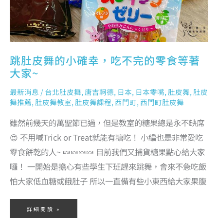
跳肚皮舞的小確幸，吃不完的零食等著
大家~
最新消息
/
台北肚皮舞
,
唐吉軻德
,
日本
,
日本零嘴
,
肚皮舞
,
肚皮
舞推薦
,
肚皮舞教室
,
肚皮舞課程
,
西門町
,
西門町肚皮舞
雖然前幾天的萬聖節已過，但是教室的糖果總是永不缺席
😍 不用喊Trick or Treat就能有糖吃！ 小編也是非常愛吃
零食餅乾的人~ 🍬🍬🍬🍬 目前我們又捕貨糖果點心給大家
囉！ 一開始是擔心有些學生下班趕來跳舞，會來不急吃飯
怕大家低血糖或餓肚子 所以一直備有些小東西給大家果腹
詳細閱讀 »