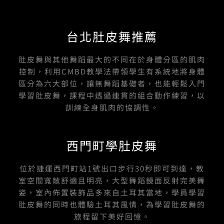
台北肚皮舞推薦
肚皮舞與其他舞蹈最大的不同在於身體分區的肌肉
控制，利用CMBD教學法帶領學生有系統地將身體
區分為六大部位，讓無舞蹈基礎者，也能輕鬆入門
學習肚皮舞，課程中透過連貫的組合動作練習，以
訓練全身肌肉的協調性。
西門町學肚皮舞
位於捷運西門町站1號出口步行30秒即可到達，教
室空間寬敞舒適且明亮，大型舞蹈鏡面反射完美舞
姿，室內佈置裝飾品多來自土耳其當地，學員學習
肚皮舞的同時也體驗土耳其風情，為學習肚皮舞的
旅程留下美好回憶。