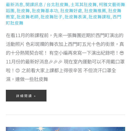
最新消息
,
開課訊息
/
台北肚皮舞
,
土耳其肚皮舞
,
柯雅文藝術舞
蹈團
,
肚皮舞
,
肚皮舞基本功
,
肚皮舞好處
,
肚皮舞推薦
,
肚皮舞
教室
,
肚皮舞老師
,
肚皮舞肚子
,
肚皮舞表演
,
肚皮舞課程
,
西門
町肚皮舞
在看11月的新課程前，先來一張舞團近期於西門町演出的
活動照片 色彩斑斕的舞衣加上西門町五光十色的街景，真
的十分熱鬧契合呢！ 有空小編再來寫一下演出紀錄吧！😎
11月份的最新好消息🎉🎉🎉 現在室內運動可以不用戴口罩
啦！😍 之前看大家上課都上得很辛苦 不但流汗口罩全
濕，連做一些肚皮舞
詳細閱讀 »
10
月