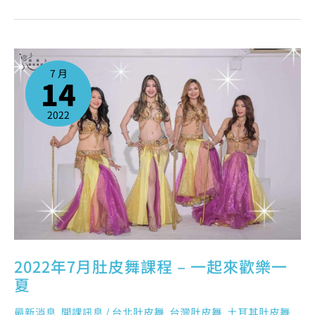
2022
年
7
7 月
月
14
肚
皮
舞
課
程
2022
–
一
起
來
歡
樂
一
夏
2022年7月肚皮舞課程 – 一起來歡樂一
夏
最新消息
,
開課訊息
/
台北肚皮舞
,
台灣肚皮舞
,
土耳其肚皮舞
,