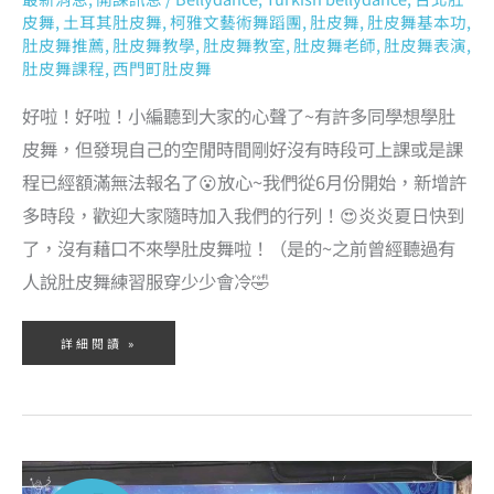
皮舞
,
土耳其肚皮舞
,
柯雅文藝術舞蹈團
,
肚皮舞
,
肚皮舞基本功
,
肚皮舞推薦
,
肚皮舞教學
,
肚皮舞教室
,
肚皮舞老師
,
肚皮舞表演
,
肚皮舞課程
,
西門町肚皮舞
好啦！好啦！小編聽到大家的心聲了~有許多同學想學肚
皮舞，但發現自己的空閒時間剛好沒有時段可上課或是課
程已經額滿無法報名了😮放心~我們從6月份開始，新增許
多時段，歡迎大家隨時加入我們的行列！😍炎炎夏日快到
了，沒有藉口不來學肚皮舞啦！（是的~之前曾經聽過有
人說肚皮舞練習服穿少少會冷🤣
詳細閱讀 »
2023/4/30(日)
我
們