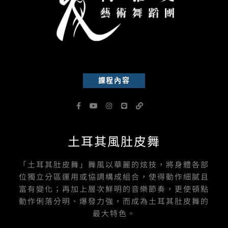
課程內容
F
Y
I
L
L
a
o
n
i
i
c
u
s
n
n
e
t
t
e
k
b
u
a
土耳其風肚皮舞
o
b
g
o
e
r
k
a
-
m
「土耳其肚皮舞」舞風以華麗的炫技，將身體各部
f
位獨立分區運用或協調構成組合，使得動作細膩且
富有變化；再加上層次鮮明的音樂節奏，更使頓點
動作俐落分明、爆發力強，而成為土耳其肚皮舞的
最大特色。