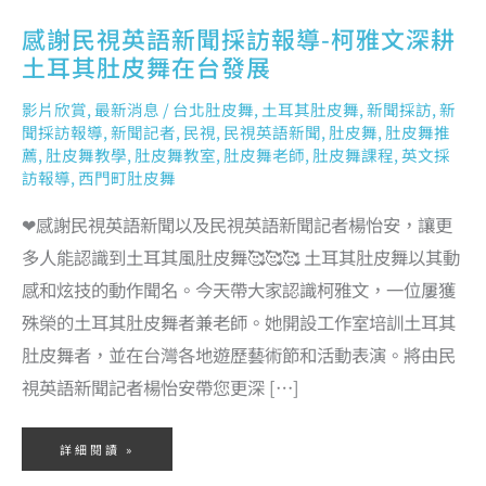
感謝民視英語新聞採訪報導-柯雅文深耕
土耳其肚皮舞在台發展
影片欣賞
,
最新消息
/
台北肚皮舞
,
土耳其肚皮舞
,
新聞採訪
,
新
聞採訪報導
,
新聞記者
,
民視
,
民視英語新聞
,
肚皮舞
,
肚皮舞推
薦
,
肚皮舞教學
,
肚皮舞教室
,
肚皮舞老師
,
肚皮舞課程
,
英文採
訪報導
,
西門町肚皮舞
❤感謝民視英語新聞以及民視英語新聞記者楊怡安，讓更
多人能認識到土耳其風肚皮舞🥰🥰🥰 土耳其肚皮舞以其動
感和炫技的動作聞名。今天帶大家認識柯雅文，一位屢獲
殊榮的土耳其肚皮舞者兼老師。她開設工作室培訓土耳其
肚皮舞者，並在台灣各地遊歷藝術節和活動表演。將由民
視英語新聞記者楊怡安帶您更深 […]
詳細閱讀 »