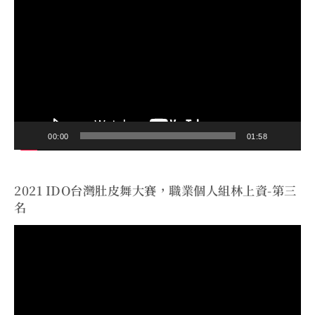
訊
播
放
器
00:00
01:58
2021 IDO台灣肚皮舞大賽，職業個人組林上資-第三
名
視
訊
播
放