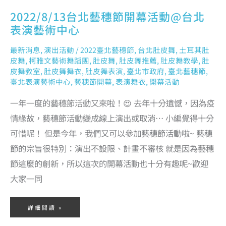
2022/8/13台北藝穗節開幕活動@台北
表演藝術中心
最新消息
,
演出活動
/
2022臺北藝穗節
,
台北肚皮舞
,
土耳其肚
皮舞
,
柯雅文藝術舞蹈團
,
肚皮舞
,
肚皮舞推薦
,
肚皮舞教學
,
肚
皮舞教室
,
肚皮舞舞衣
,
肚皮舞表演
,
臺北市政府
,
臺北藝穗節
,
臺北表演藝術中心
,
藝穗節開幕
,
表演舞衣
,
開幕活動
一年一度的藝穗節活動又來啦！😍 去年十分遺憾，因為疫
情緣故，藝穗節活動變成線上演出或取消… 小編覺得十分
可惜呢！ 但是今年，我們又可以參加藝穗節活動啦~ 藝穗
節的宗旨很特別：演出不設限、計畫不審核 就是因為藝穗
節這麼的創新，所以這次的開幕活動也十分有趣呢~歡迎
大家一同
詳細閱讀 »