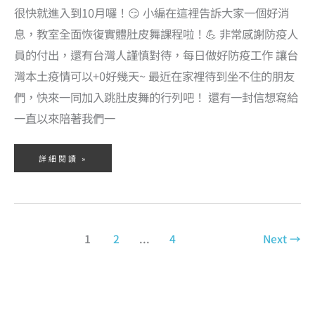
很快就進入到10月囉！😏 小編在這裡告訴大家一個好消
息，教室全面恢復實體肚皮舞課程啦！💪 非常感謝防疫人
員的付出，還有台灣人謹慎對待，每日做好防疫工作 讓台
灣本土疫情可以+0好幾天~ 最近在家裡待到坐不住的朋友
們，快來一同加入跳肚皮舞的行列吧！ 還有一封信想寫給
一直以來陪著我們一
詳細閱讀 »
1
2
...
4
Next
→