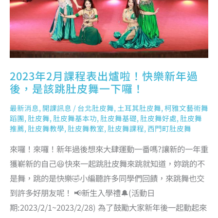
後，
是
該
跳
肚
皮
舞
一
下
囉！
2023年2月課程表出爐啦！快樂新年過
後，是該跳肚皮舞一下囉！
最新消息
,
開課訊息
/
台北肚皮舞
,
土耳其肚皮舞
,
柯雅文藝術舞
蹈團
,
肚皮舞
,
肚皮舞基本功
,
肚皮舞基礎
,
肚皮舞好處
,
肚皮舞
推薦
,
肚皮舞教學
,
肚皮舞教室
,
肚皮舞課程
,
西門町肚皮舞
來囉！來囉！新年過後想來大肆運動一番嗎?讓新的一年重
獲嶄新的自己😆快來一起跳肚皮舞來跳就知道，妳跳的不
是舞，跳的是快樂🤣小編聽許多同學們回饋，來跳舞也交
到許多好朋友呢！ 📢新生入學禮🔔(活動日
期:2023/2/1~2023/2/28) 為了鼓勵大家新年後一起動起來