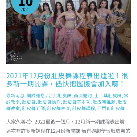
10
皮
舞
課
2021
程
表
出
爐
啦！
很
多
新
一
期
開
課，
儘
快
把
握
機
會
加
入
唷！
2021年12月份肚皮舞課程表出爐啦！很
多新一期開課，儘快把握機會加入唷！
最新消息
,
開課訊息
/
台北肚皮舞
,
商演邀約
,
土耳其肚皮舞
,
常
態教學
,
肚皮舞
,
肚皮舞動作
,
肚皮舞基本功
,
肚皮舞推薦
,
肚皮
舞教室
,
肚皮舞老師
,
肚皮舞表演
,
肚皮舞課程
,
西門町肚皮舞
大家久等啦~ 2021最後一個月，12月新一期課程表出爐！
這次有許多新課程在12月份新開課 若有興趣學習肚皮舞的