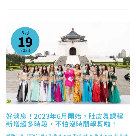
好
消
息！
5 月
2023
19
年
6
月
開
始，
2023
肚
皮
舞
課
程
新
增
超
多
時
段，
不
怕
沒
時
間
學
舞
啦！
好消息！2023年6月開始，肚皮舞課程
新增超多時段，不怕沒時間學舞啦！
最新消息
,
開課訊息
/
Bellydance
,
Turkish bellydance
,
台北肚