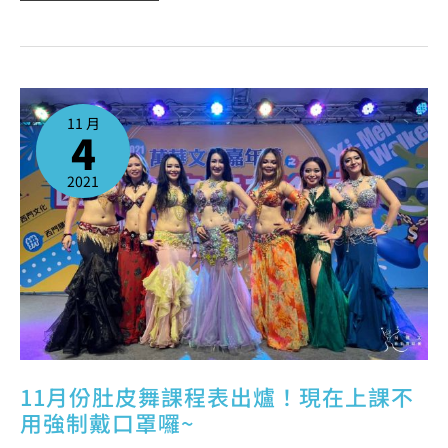
11
月
份
11 月
肚
4
皮
舞
課
程
表
2021
出
爐！
現
在
上
課
不
用
強
制
戴
口
罩
囉
~
11月份肚皮舞課程表出爐！現在上課不
用強制戴口罩囉~