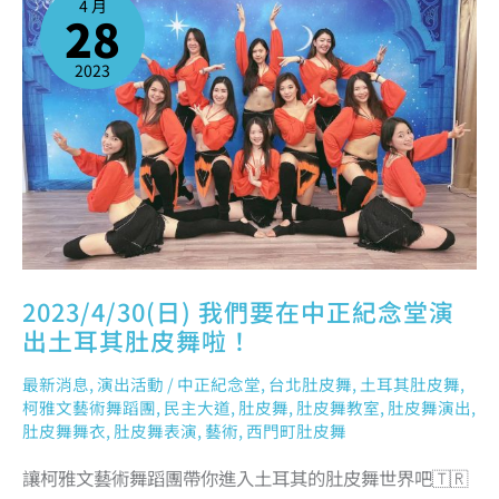
4 月
要
28
在
中
正
紀
念
2023
堂
演
出
土
耳
其
肚
皮
舞
啦！
2023/4/30(日) 我們要在中正紀念堂演
出土耳其肚皮舞啦！
最新消息
,
演出活動
/
中正紀念堂
,
台北肚皮舞
,
土耳其肚皮舞
,
柯雅文藝術舞蹈團
,
民主大道
,
肚皮舞
,
肚皮舞教室
,
肚皮舞演出
,
肚皮舞舞衣
,
肚皮舞表演
,
藝術
,
西門町肚皮舞
讓柯雅文藝術舞蹈團帶你進入土耳其的肚皮舞世界吧🇹🇷