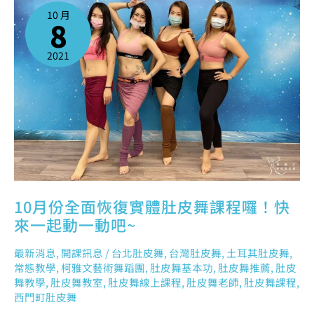
份
10 月
全
8
面
恢
復
實
體
2021
肚
皮
舞
課
程
囉！
快
來
一
起
動
一
動
吧
~
10月份全面恢復實體肚皮舞課程囉！快
來一起動一動吧~
最新消息
,
開課訊息
/
台北肚皮舞
,
台灣肚皮舞
,
土耳其肚皮舞
,
常態教學
,
柯雅文藝術舞蹈團
,
肚皮舞基本功
,
肚皮舞推薦
,
肚皮
舞教學
,
肚皮舞教室
,
肚皮舞線上課程
,
肚皮舞老師
,
肚皮舞課程
,
西門町肚皮舞