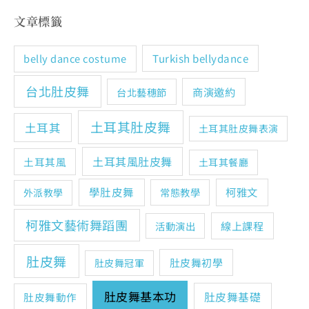
文章標籤
Turkish bellydance
belly dance costume
台北肚皮舞
商演邀約
台北藝穗節
土耳其肚皮舞
土耳其
土耳其肚皮舞表演
土耳其風肚皮舞
土耳其風
土耳其餐廳
學肚皮舞
柯雅文
常態教學
外派教學
柯雅文藝術舞蹈團
線上課程
活動演出
肚皮舞
肚皮舞初學
肚皮舞冠軍
肚皮舞基本功
肚皮舞基礎
肚皮舞動作