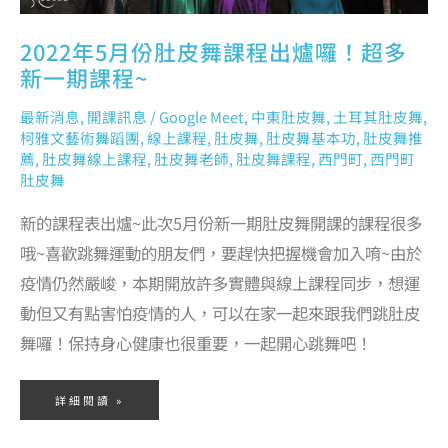
2022年5月份肚皮舞課程出爐囉！超多
新一期課程~
最新消息
,
開課訊息
/
Google Meet
,
中東肚皮舞
,
土耳其肚皮舞
,
柯雅文藝術舞蹈團
,
線上課程
,
肚皮舞
,
肚皮舞基本功
,
肚皮舞推
薦
,
肚皮舞線上課程
,
肚皮舞老師
,
肚皮舞課程
,
西門町
,
西門町
肚皮舞
新的課程表出爐~此次5月份新一期肚皮舞開課的課程很多
哦~喜歡跳舞運動的朋友們，要趕快把握機會加入唷~由於
疫情仍然嚴峻，本期開放許多實體與線上課程同步，想運
動但又有點害怕疫情的人，可以在家一起來跟我們跳肚皮
舞囉！保持身心健康也很重要，一起開心跳舞吧！
詳細閱讀 »