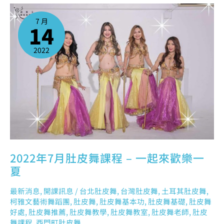
2022
年
7
7 月
月
14
肚
皮
舞
課
程
2022
–
一
起
來
歡
樂
一
夏
2022年7月肚皮舞課程 – 一起來歡樂一
夏
最新消息
,
開課訊息
/
台北肚皮舞
,
台灣肚皮舞
,
土耳其肚皮舞
,
柯雅文藝術舞蹈團
,
肚皮舞
,
肚皮舞基本功
,
肚皮舞基礎
,
肚皮舞
好處
,
肚皮舞推薦
,
肚皮舞教學
,
肚皮舞教室
,
肚皮舞老師
,
肚皮
舞課程
,
西門町肚皮舞