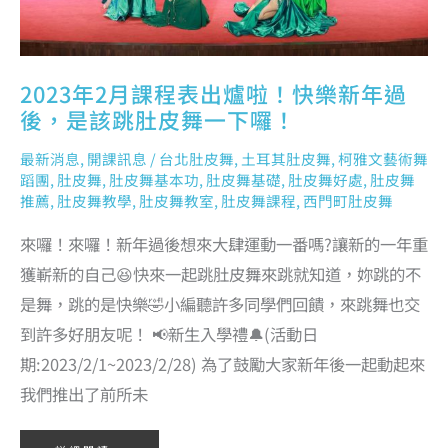
一
下
囉！
2023年2月課程表出爐啦！快樂新年過
後，是該跳肚皮舞一下囉！
最新消息
,
開課訊息
/
台北肚皮舞
,
土耳其肚皮舞
,
柯雅文藝術舞
蹈團
,
肚皮舞
,
肚皮舞基本功
,
肚皮舞基礎
,
肚皮舞好處
,
肚皮舞
推薦
,
肚皮舞教學
,
肚皮舞教室
,
肚皮舞課程
,
西門町肚皮舞
來囉！來囉！新年過後想來大肆運動一番嗎?讓新的一年重
獲嶄新的自己😆快來一起跳肚皮舞來跳就知道，妳跳的不
是舞，跳的是快樂🤣小編聽許多同學們回饋，來跳舞也交
到許多好朋友呢！ 📢新生入學禮🔔(活動日
期:2023/2/1~2023/2/28) 為了鼓勵大家新年後一起動起來
我們推出了前所未