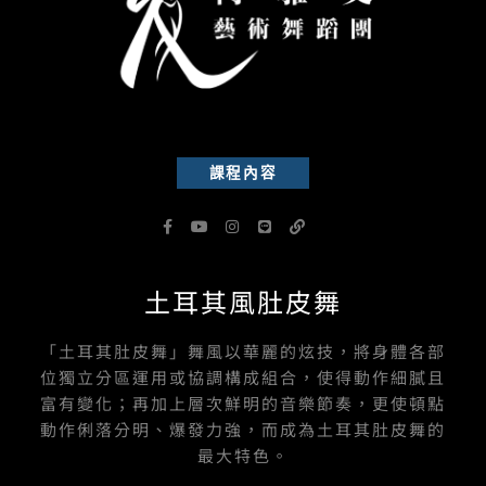
課程內容
F
Y
I
L
L
a
o
n
i
i
c
u
s
n
n
e
t
t
e
k
b
u
a
土耳其風肚皮舞
o
b
g
o
e
r
k
a
-
m
「土耳其肚皮舞」舞風以華麗的炫技，將身體各部
f
位獨立分區運用或協調構成組合，使得動作細膩且
富有變化；再加上層次鮮明的音樂節奏，更使頓點
動作俐落分明、爆發力強，而成為土耳其肚皮舞的
最大特色。