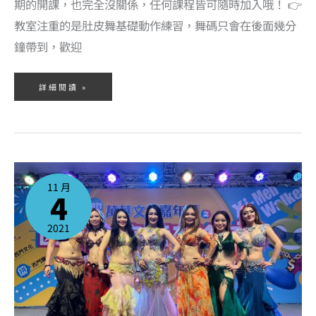
期的開課，也完全沒關係，任何課程皆可隨時加入哦！ 👉
教室注重的是肚皮舞基礎動作練習，舞碼只會在後面幾分
鐘帶到，歡迎
詳細閱讀 »
11
月
份
11 月
肚
4
皮
舞
課
程
表
2021
出
爐！
現
在
上
課
不
用
強
制
戴
口
罩