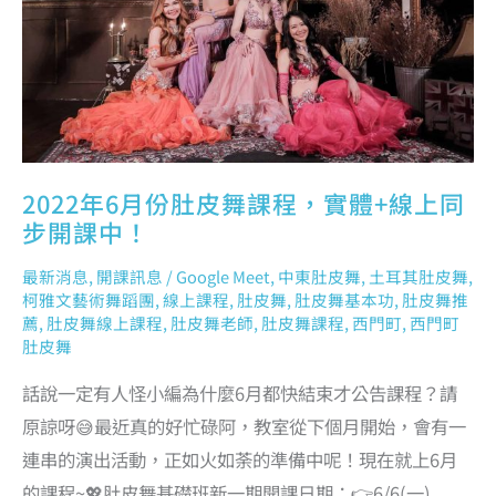
上
同
步
開
課
中！
2022年6月份肚皮舞課程，實體+線上同
步開課中！
最新消息
,
開課訊息
/
Google Meet
,
中東肚皮舞
,
土耳其肚皮舞
,
柯雅文藝術舞蹈團
,
線上課程
,
肚皮舞
,
肚皮舞基本功
,
肚皮舞推
薦
,
肚皮舞線上課程
,
肚皮舞老師
,
肚皮舞課程
,
西門町
,
西門町
肚皮舞
話說一定有人怪小編為什麼6月都快結束才公告課程？請
原諒呀😅最近真的好忙碌阿，教室從下個月開始，會有一
連串的演出活動，正如火如荼的準備中呢！現在就上6月
的課程~💖肚皮舞基礎班新一期開課日期：👉6/6(一)