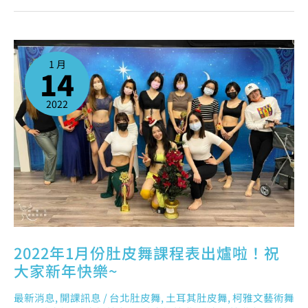
2022
年
1
1 月
月
14
份
肚
皮
舞
課
2022
程
表
出
爐
啦！
祝
大
家
新
年
快
樂
~
2022年1月份肚皮舞課程表出爐啦！祝
大家新年快樂~
最新消息
,
開課訊息
/
台北肚皮舞
,
土耳其肚皮舞
,
柯雅文藝術舞