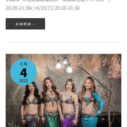
20:20-21:30👉6/15(三) 20:20-21:30
詳細閱讀 »
2022
年
5
5 月
月
4
份
肚
皮
舞
課
2022
程
出
爐
囉！
超
多
新
一
期
課
程
~