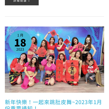
詳細閱讀 »
新
年
快
1 月
樂！
18
一
起
來
跳
肚
2023
皮
舞
~2023
年
1
月
份
重
要
通
知！
新年快樂！一起來跳肚皮舞~2023年1月
份重要通知！