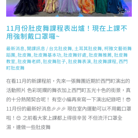
囉
~
11月份肚皮舞課程表出爐！現在上課不
用強制戴口罩囉~
最新消息
,
開課訊息
/
台北肚皮舞
,
土耳其肚皮舞
,
柯雅文藝術舞
蹈團
,
肚皮舞
,
肚皮舞基本功
,
肚皮舞好處
,
肚皮舞推薦
,
肚皮舞
教室
,
肚皮舞老師
,
肚皮舞肚子
,
肚皮舞表演
,
肚皮舞課程
,
西門
町肚皮舞
在看11月的新課程前，先來一張舞團近期於西門町演出的
活動照片 色彩斑斕的舞衣加上西門町五光十色的街景，真
的十分熱鬧契合呢！ 有空小編再來寫一下演出紀錄吧！😎
11月份的最新好消息🎉🎉🎉 現在室內運動可以不用戴口罩
啦！😍 之前看大家上課都上得很辛苦 不但流汗口罩全
濕，連做一些肚皮舞