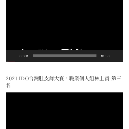
訊
播
放
器
00:00
01:58
2021 IDO台灣肚皮舞大賽，職業個人組林上資-第三
名
視
訊
播
放