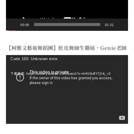
器
00:00
01:31
【柯雅文藝術舞蹈團】肚皮舞師生聯展，Genie老師
視
Code 150: Unknown error.
訊
下載檔案: https://www.youtube.com/watch?v=hHV5IdfY7jY&_=3
播
放
器