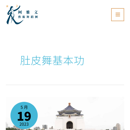
跳
至
主
要
內
容
肚皮舞基本功
好
消
息！
5 月
2023
19
年
6
月
開
始，
2023
肚
皮