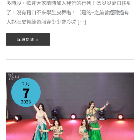
多時段，歡迎大家隨時加入我們的行列！😍炎炎夏日快到
了，沒有藉口不來學肚皮舞啦！（是的~之前曾經聽過有
人說肚皮舞練習服穿少少會冷🤣 […]
詳細閱讀 »
2023
年
2
2 月
月
7
課
程
表
出
爐
2023
啦！
快
樂
新
年
過
後，
是
該
跳
肚
皮
舞