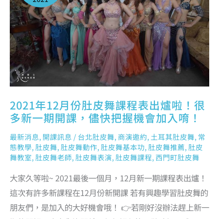
表
出
爐
啦！
很
多
新
一
期
開
課，
儘
快
把
握
機
會
加
入
唷！
2021年12月份肚皮舞課程表出爐啦！很
多新一期開課，儘快把握機會加入唷！
最新消息
,
開課訊息
/
台北肚皮舞
,
商演邀約
,
土耳其肚皮舞
,
常
態教學
,
肚皮舞
,
肚皮舞動作
,
肚皮舞基本功
,
肚皮舞推薦
,
肚皮
舞教室
,
肚皮舞老師
,
肚皮舞表演
,
肚皮舞課程
,
西門町肚皮舞
大家久等啦~ 2021最後一個月，12月新一期課程表出爐！
這次有許多新課程在12月份新開課 若有興趣學習肚皮舞的
朋友們，是加入的大好機會哦！ 👉若剛好沒辦法趕上新一