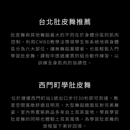
台北肚皮舞推薦
肚皮舞與其他舞蹈最大的不同在於身體分區的肌肉
控制，利用CMBD教學法帶領學生有系統地將身體
區分為六大部位，讓無舞蹈基礎者，也能輕鬆入門
學習肚皮舞，課程中透過連貫的組合動作練習，以
訓練全身肌肉的協調性。
西門町學肚皮舞
位於捷運西門町站1號出口步行30秒即可到達，教
室空間寬敞舒適且明亮，大型舞蹈鏡面反射完美舞
姿，室內佈置裝飾品多來自土耳其當地，學員學習
肚皮舞的同時也體驗土耳其風情，為學習肚皮舞的
旅程留下美好回憶。