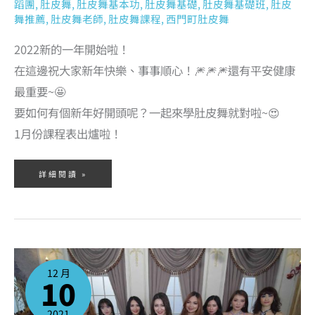
蹈團
,
肚皮舞
,
肚皮舞基本功
,
肚皮舞基礎
,
肚皮舞基礎班
,
肚皮
舞推薦
,
肚皮舞老師
,
肚皮舞課程
,
西門町肚皮舞
2022新的一年開始啦！
在這邊祝大家新年快樂、事事順心！🎆🎆🎆還有平安健康
最重要~🤩
要如何有個新年好開頭呢？一起來學肚皮舞就對啦~😍
1月份課程表出爐啦！
詳細閱讀 »
2021
年
12
12 月
月
10
份
肚
皮
舞
課
2021
程