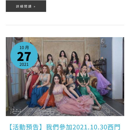
詳細閱讀 »
【活
動
預
10 月
告】
27
我
們
參
加
2021.10.30
2021
西
門
町
青
春
文
化
祭
~
土
耳
其
肚
皮
舞
表
演
活
動
【活動預告】我們參加2021.10.30西門