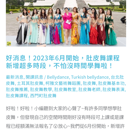
舞
課
程
新
增
超
多
時
段，
不
怕
沒
時
間
學
舞
啦！
好消息！2023年6月開始，肚皮舞課程
新增超多時段，不怕沒時間學舞啦！
最新消息
,
開課訊息
/
Bellydance
,
Turkish bellydance
,
台北肚
皮舞
,
土耳其肚皮舞
,
柯雅文藝術舞蹈團
,
肚皮舞
,
肚皮舞基本功
,
肚皮舞推薦
,
肚皮舞教學
,
肚皮舞教室
,
肚皮舞老師
,
肚皮舞表演
,
肚皮舞課程
,
西門町肚皮舞
好啦！好啦！小編聽到大家的心聲了~有許多同學想學肚
皮舞，但發現自己的空閒時間剛好沒有時段可上課或是課
程已經額滿無法報名了😮放心~我們從6月份開始，新增許