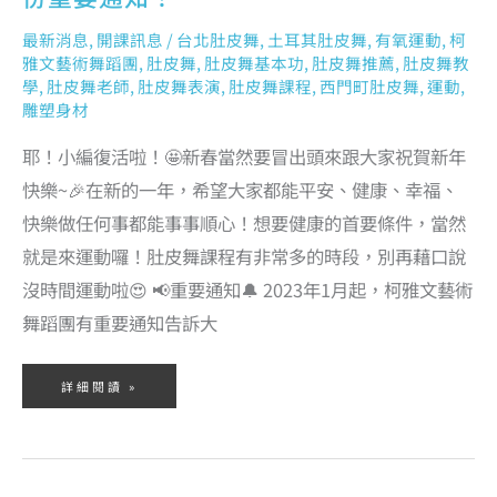
最新消息
,
開課訊息
/
台北肚皮舞
,
土耳其肚皮舞
,
有氧運動
,
柯
雅文藝術舞蹈團
,
肚皮舞
,
肚皮舞基本功
,
肚皮舞推薦
,
肚皮舞教
學
,
肚皮舞老師
,
肚皮舞表演
,
肚皮舞課程
,
西門町肚皮舞
,
運動
,
雕塑身材
耶！小編復活啦！🤩新春當然要冒出頭來跟大家祝賀新年
快樂~🎉在新的一年，希望大家都能平安、健康、幸福、
快樂做任何事都能事事順心！想要健康的首要條件，當然
就是來運動囉！肚皮舞課程有非常多的時段，別再藉口說
沒時間運動啦😍 📢重要通知🔔 2023年1月起，柯雅文藝術
舞蹈團有重要通知告訴大
詳細閱讀 »