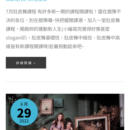
7月肚皮舞課程 有許多新一期的課程開課啦！還在猶豫不
決的各位，別在猶豫囉~快把握開課潮，加入一堂肚皮舞
課程，開啟妳的運動新人生(小編寫完覺得好像甚麼
slogan🤣)。肚皮舞基礎班、肚皮舞中級班、肚皮舞中高
級皆有新課程開課唷!趁暑假動起來吧~
詳細閱讀 »
2022
年
6
6 月
月
29
份
肚
皮
舞
課
2022
程，
實
體
+線