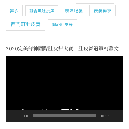
表演舞衣
舞衣
表演服裝
融合風肚皮舞
西門町肚皮舞
開心肚皮舞
2020完美舞神國際肚皮舞大賽，肚皮舞冠軍柯雅文
視
訊
播
放
器
00:00
01:58