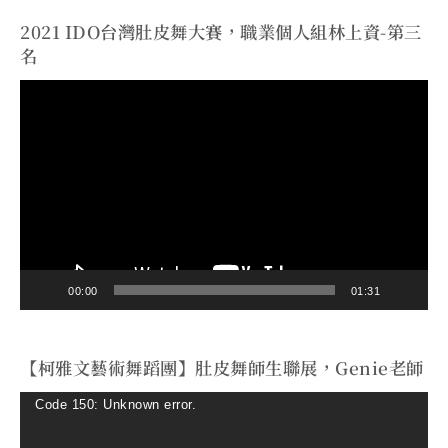
2021 IDO台灣肚皮舞大賽，職業個人組林上資-第三
名
視
訊
播
放
器
00:00
01:31
【柯雅文藝術舞蹈團】肚皮舞師生聯展，Genie老師
視
Code 150: Unknown error.
訊