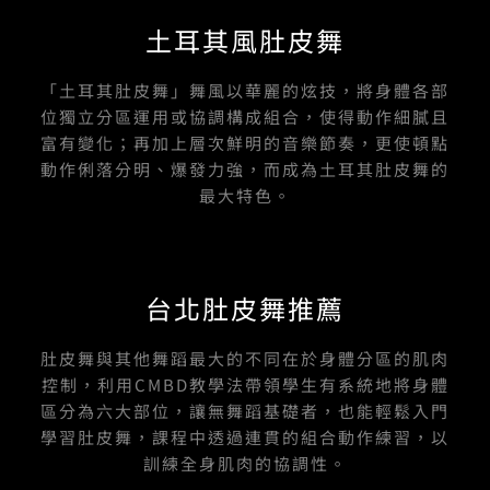
e
t
t
e
k
b
u
a
土耳其風肚皮舞
o
b
g
o
e
r
k
a
-
m
「土耳其肚皮舞」舞風以華麗的炫技，將身體各部
f
位獨立分區運用或協調構成組合，使得動作細膩且
富有變化；再加上層次鮮明的音樂節奏，更使頓點
動作俐落分明、爆發力強，而成為土耳其肚皮舞的
最大特色。
台北肚皮舞推薦
肚皮舞與其他舞蹈最大的不同在於身體分區的肌肉
控制，利用CMBD教學法帶領學生有系統地將身體
區分為六大部位，讓無舞蹈基礎者，也能輕鬆入門
學習肚皮舞，課程中透過連貫的組合動作練習，以
訓練全身肌肉的協調性。