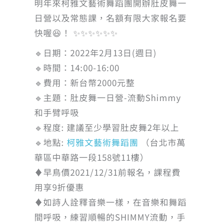
明年來柯雅文藝術舞蹈團開辦肚皮舞一
日營以及常態課，名額有限大家報名要
快喔😆！ ✨✨✨✨✨✨
🔹日期：2022年2月13日(週日)
🔹時間：14:00-16:00
🔹費用：新台幣2000元整
🔹主題：肚皮舞一日營-流動Shimmy
和手臂呼吸
🔹程度: 建議至少學習肚皮舞2年以上
🔹地點:
柯雅文藝術舞蹈團
（台北市萬
華區中華路一段158號11樓）
♦️早鳥價2021/12/31前報名，課程費
用享9折優惠
♦️如詩人詮釋音樂一樣，在音樂和舞蹈
間呼吸，練習順暢的SHIMMY流動，手