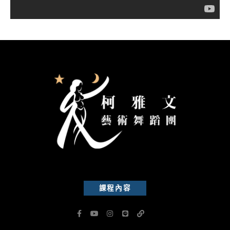
課程內容
F
Y
I
L
L
a
o
n
i
i
c
u
s
n
n