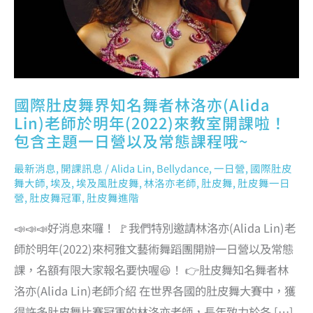
師
於
明
年
(2022)
來
教
室
開
課
啦！
包
含
主
國際肚皮舞界知名舞者林洛亦(Alida
題
一
日
Lin)老師於明年(2022)來教室開課啦！
營
以
包含主題一日營以及常態課程哦~
及
常
態
課
程
最新消息
,
開課訊息
/
Alida Lin
,
Bellydance
,
一日營
,
國際肚皮
哦
~
舞大師
,
埃及
,
埃及風肚皮舞
,
林洛亦老師
,
肚皮舞
,
肚皮舞一日
營
,
肚皮舞冠軍
,
肚皮舞進階
📣📣📣好消息來囉！ 🚩我們特別邀請林洛亦(Alida Lin)老
師於明年(2022)來柯雅文藝術舞蹈團開辦一日營以及常態
課，名額有限大家報名要快喔😆！ 👉肚皮舞知名舞者林
洛亦(Alida Lin)老師介紹 在世界各國的肚皮舞大賽中，獲
得許多肚皮舞比賽冠軍的林洛亦老師，長年致力於各 […]