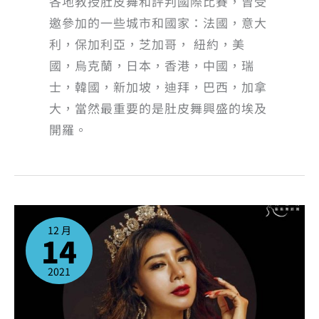
各地教授肚皮舞和評判國際比賽，曾受
邀參加的一些城市和國家：法國，意大
利，保加利亞，芝加哥， 紐約，美
國，烏克蘭，日本，香港，中國，瑞
士，韓國，新加坡，迪拜，巴西，加拿
大，當然最重要的是肚皮舞興盛的埃及
開羅。
國
際
肚
12 月
皮
14
舞
界
知
名
舞
2021
者
林
洛
亦
(ALIDA
LIN)
老