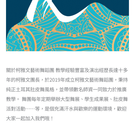
關於柯雅文藝術舞蹈團 教學經驗豐富及演出經歷長達十多
年的柯雅文團長，於2019年成立柯雅文藝術舞蹈團，秉持
純正土耳其肚皮舞風格，並帶領數名師資一同致力於推廣
教學。 舞團每年定期舉辦大型舞展、學生成果展、肚皮舞
派對活動……等，是個充滿汗水與歡樂的運動環境，歡迎
大家一起加入我們哦！