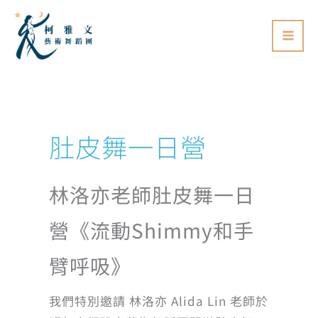
跳
至
主
要
內
容
肚皮舞一日營
林洛亦老師肚皮舞一日
營《流動Shimmy和手
臂呼吸》
我們特別邀請 林洛亦 Alida Lin 老師於