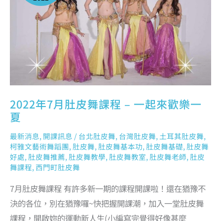
一
起
來
歡
樂
一
夏
2022年7月肚皮舞課程 – 一起來歡樂一
夏
最新消息
,
開課訊息
/
台北肚皮舞
,
台灣肚皮舞
,
土耳其肚皮舞
,
柯雅文藝術舞蹈團
,
肚皮舞
,
肚皮舞基本功
,
肚皮舞基礎
,
肚皮舞
好處
,
肚皮舞推薦
,
肚皮舞教學
,
肚皮舞教室
,
肚皮舞老師
,
肚皮
舞課程
,
西門町肚皮舞
7月肚皮舞課程 有許多新一期的課程開課啦！還在猶豫不
決的各位，別在猶豫囉~快把握開課潮，加入一堂肚皮舞
課程，開啟妳的運動新人生(小編寫完覺得好像甚麼