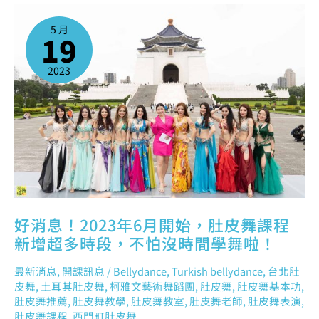
好
消
息！
5 月
2023
19
年
6
月
開
始，
2023
肚
皮
舞
課
程
新
增
超
多
時
段，
不
怕
沒
時
間
學
舞
啦！
好消息！2023年6月開始，肚皮舞課程
新增超多時段，不怕沒時間學舞啦！
最新消息
,
開課訊息
/
Bellydance
,
Turkish bellydance
,
台北肚
皮舞
,
土耳其肚皮舞
,
柯雅文藝術舞蹈團
,
肚皮舞
,
肚皮舞基本功
,
肚皮舞推薦
,
肚皮舞教學
,
肚皮舞教室
,
肚皮舞老師
,
肚皮舞表演
,
肚皮舞課程
,
西門町肚皮舞