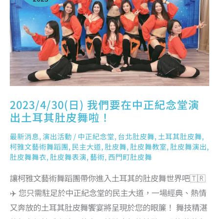
演
出
土
耳
其
肚
皮
舞
啦！
2023/4/30(日) 我們要在中正紀念堂演
出土耳其肚皮舞啦！
最新消息
,
演出活動
/
中正紀念堂
,
台北肚皮舞
,
土耳其肚皮舞
,
柯雅文藝術舞蹈團
,
民主大道
,
肚皮舞
,
肚皮舞教室
,
肚皮舞演出
,
肚皮舞舞衣
,
肚皮舞表演
,
藝術
,
西門町肚皮舞
讓柯雅文藝術舞蹈團帶你進入土耳其的肚皮舞世界吧🇹🇷
✈️ 您只需駐足於中正紀念堂的民主大道，一場經典、熱情
又奔放的土耳其肚皮舞饗宴將呈現於您的眼簾！ 舞技精湛