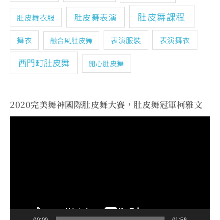
肚皮舞課程
肚皮舞表演
肚皮舞衣服
表演舞衣
舞衣
表演服裝
融合風肚皮舞
西門町肚皮舞
開心肚皮舞
2020完美舞神國際肚皮舞大賽，肚皮舞冠軍柯雅文
視
訊
播
放
器
00:00
01:58