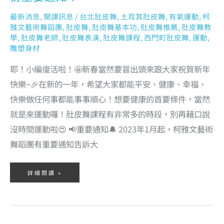
最新消息
,
開課訊息
/
台北肚皮舞
,
土耳其肚皮舞
,
有氧運動
,
柯
雅文藝術舞蹈團
,
肚皮舞
,
肚皮舞基本功
,
肚皮舞推薦
,
肚皮舞教
學
,
肚皮舞老師
,
肚皮舞表演
,
肚皮舞課程
,
西門町肚皮舞
,
運動
,
雕塑身材
耶！小編復活啦！🤩新春當然要冒出頭來跟大家祝賀新年
快樂~🎉在新的一年，希望大家都能平安、健康、幸福、
快樂做任何事都能事事順心！想要健康的首要條件，當然
就是來運動囉！肚皮舞課程有非常多的時段，別再藉口說
沒時間運動啦😍 📢重要通知🔔 2023年1月起，柯雅文藝術
舞蹈團有重要通知告訴大
詳細閱讀 »