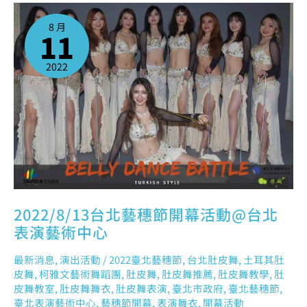
2022/8/13
台
北
8 月
藝
11
穗
節
開
幕
活
2022
動
@
台
北
表
演
藝
術
中
心
2022/8/13台北藝穗節開幕活動@台北
表演藝術中心
最新消息
,
演出活動
/
2022臺北藝穗節
,
台北肚皮舞
,
土耳其肚
皮舞
,
柯雅文藝術舞蹈團
,
肚皮舞
,
肚皮舞推薦
,
肚皮舞教學
,
肚
皮舞教室
,
肚皮舞舞衣
,
肚皮舞表演
,
臺北市政府
,
臺北藝穗節
,
臺北表演藝術中心
,
藝穗節開幕
,
表演舞衣
,
開幕活動