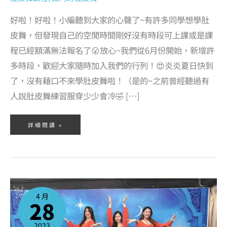
好啦！好啦！小編聽到大家的心聲了~有許多同學想學肚
皮舞，但發現自己的空閒時間剛好沒有時段可上課或是課
程已經額滿無法報名了😮放心~我們從6月份開始，新增許
多時段，歡迎大家隨時加入我們的行列！😍炎炎夏日快到
了，沒有藉口不來學肚皮舞啦！（是的~之前曾經聽過有
人說肚皮舞練習服穿少少會冷🤣 […]
詳細閱讀 »
2023/4/30(日)
我
們
4 月
要
28
在
中
正
紀
念
2023
堂