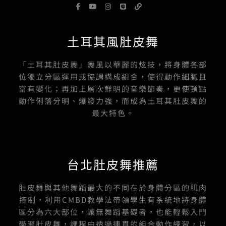
F
Y
I
L
L
a
o
n
i
i
c
u
s
n
n
e
t
t
e
k
b
u
a
土耳其風肚皮舞
o
b
g
o
e
r
k
a
-
m
「土耳其肚皮舞」舞風以華麗的炫技，將身體各部
f
位獨立分區運用或協調構成組合，使得動作細膩且
富有變化；再加上層次鮮明的音樂節奏，更使頓點
動作俐落分明、爆發力強，而成為土耳其肚皮舞的
最大特色。
台北肚皮舞推薦
肚皮舞與其他舞蹈最大的不同在於身體分區的肌肉
控制，利用CMBD教學法帶領學生有系統地將身體
區分為六大部位，讓無舞蹈基礎者，也能輕鬆入門
學習肚皮舞，課程中透過連貫的組合動作練習，以