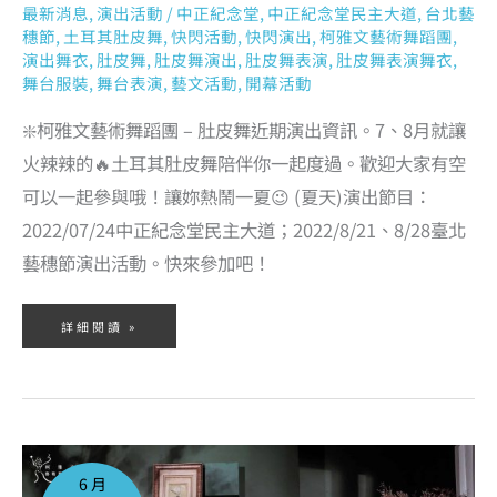
最新消息
,
演出活動
/
中正紀念堂
,
中正紀念堂民主大道
,
台北藝
穗節
,
土耳其肚皮舞
,
快閃活動
,
快閃演出
,
柯雅文藝術舞蹈團
,
演出舞衣
,
肚皮舞
,
肚皮舞演出
,
肚皮舞表演
,
肚皮舞表演舞衣
,
舞台服裝
,
舞台表演
,
藝文活動
,
開幕活動
❇️柯雅文藝術舞蹈團 – 肚皮舞近期演出資訊。7、8月就讓
火辣辣的🔥土耳其肚皮舞陪伴你一起度過。歡迎大家有空
可以一起參與哦！讓妳熱鬧一夏😉 (夏天)演出節目：
2022/07/24中正紀念堂民主大道；2022/8/21、8/28臺北
藝穗節演出活動。快來參加吧！
詳細閱讀 »
2022
年
6
6 月
月
份