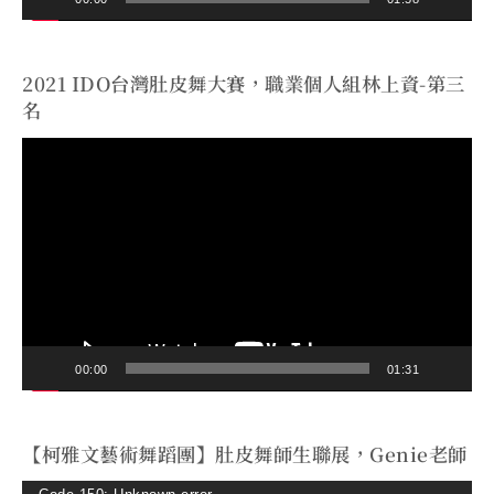
2021 IDO台灣肚皮舞大賽，職業個人組林上資-第三
名
視
訊
播
放
器
00:00
01:31
【柯雅文藝術舞蹈團】肚皮舞師生聯展，Genie老師