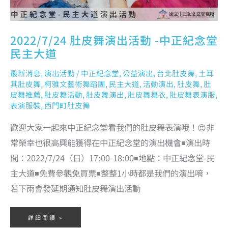
2022/7/24 肚皮舞演出活動 -中正紀念堂
民主大道
最新消息
,
演出活動
/
中正紀念堂
,
公益演出
,
台北肚皮舞
,
土耳
其肚皮舞
,
柯雅文藝術舞蹈團
,
民主大道
,
活動演出
,
肚皮舞
,
肚
皮舞推薦
,
肚皮舞活動
,
肚皮舞演出
,
肚皮舞舞衣
,
肚皮舞表演服
,
表演服裝
,
西門町肚皮舞
歡迎大家一起來中正紀念堂看我們的肚皮舞表演哦！😍非
常榮幸也很高興能獲得在中正紀念堂的演出機會◾演出時
間：2022/7/24（日）17:00-18:00◾地點：中正紀念堂-民
主大道◾免費參觀免買票◾整整1小時都是我們的演出唷，
若下雨會發延期通知肚皮舞演出活動
詳細閱讀 »