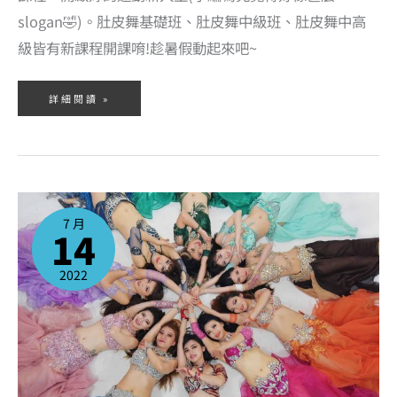
slogan🤣)。肚皮舞基礎班、肚皮舞中級班、肚皮舞中高
級皆有新課程開課唷!趁暑假動起來吧~
詳細閱讀 »
2022/7/24
肚
皮
7 月
舞
14
演
出
活
動
-
2022
中
正
紀
念
堂
民
主
大
道