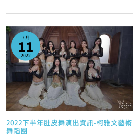
2022
下
半
7 月
年
11
肚
皮
舞
演
出
2022
資
訊-
柯
雅
文
藝
術
舞
蹈
團
2022下半年肚皮舞演出資訊-柯雅文藝術
舞蹈團