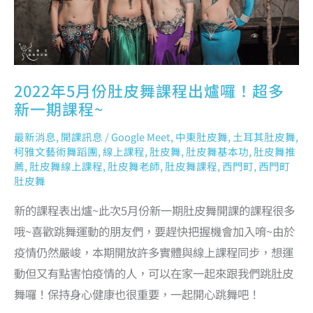
課
程
~
2022年5月份肚皮舞課程出爐囉！超多
新一期課程~
最新消息
,
開課訊息
/
Google Meet
,
中東肚皮舞
,
土耳其肚皮舞
,
柯雅文藝術舞蹈團
,
線上課程
,
肚皮舞
,
肚皮舞基本功
,
肚皮舞推
薦
,
肚皮舞線上課程
,
肚皮舞老師
,
肚皮舞課程
,
西門町
,
西門町
肚皮舞
新的課程表出爐~此次5月份新一期肚皮舞開課的課程很多
哦~喜歡跳舞運動的朋友們，要趕快把握機會加入唷~由於
疫情仍然嚴峻，本期開放許多實體與線上課程同步，想運
動但又有點害怕疫情的人，可以在家一起來跟我們跳肚皮
舞囉！保持身心健康也很重要，一起開心跳舞吧！