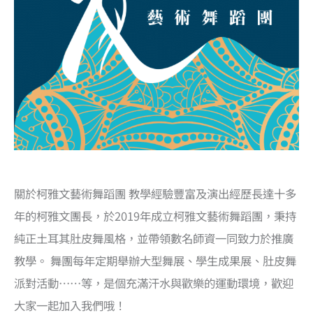
關於柯雅文藝術舞蹈團 教學經驗豐富及演出經歷長達十多
年的柯雅文團長，於2019年成立柯雅文藝術舞蹈團，秉持
純正土耳其肚皮舞風格，並帶領數名師資一同致力於推廣
教學。 舞團每年定期舉辦大型舞展、學生成果展、肚皮舞
派對活動……等，是個充滿汗水與歡樂的運動環境，歡迎
大家一起加入我們哦！