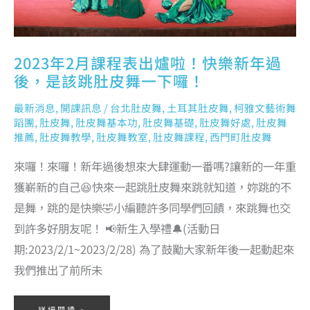
一
下
囉！
2023年2月課程表出爐啦！快樂新年過
後，是該跳肚皮舞一下囉！
最新消息
,
開課訊息
/
台北肚皮舞
,
土耳其肚皮舞
,
柯雅文藝術舞
蹈團
,
肚皮舞
,
肚皮舞基本功
,
肚皮舞基礎
,
肚皮舞好處
,
肚皮舞
推薦
,
肚皮舞教學
,
肚皮舞教室
,
肚皮舞課程
,
西門町肚皮舞
來囉！來囉！新年過後想來大肆運動一番嗎?讓新的一年重
獲嶄新的自己😆快來一起跳肚皮舞來跳就知道，妳跳的不
是舞，跳的是快樂🤣小編聽許多同學們回饋，來跳舞也交
到許多好朋友呢！ 📢新生入學禮🔔(活動日
期:2023/2/1~2023/2/28) 為了鼓勵大家新年後一起動起來
我們推出了前所未
詳細閱讀 »