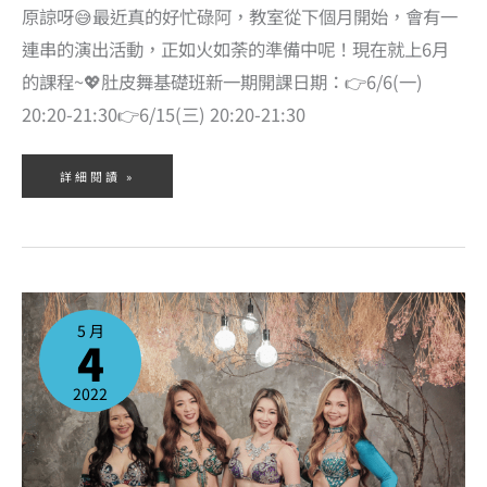
原諒呀😅最近真的好忙碌阿，教室從下個月開始，會有一
連串的演出活動，正如火如荼的準備中呢！現在就上6月
的課程~💖肚皮舞基礎班新一期開課日期：👉6/6(一)
20:20-21:30👉6/15(三) 20:20-21:30
詳細閱讀 »
2022
年
5
5 月
月
4
份
肚
皮
舞
課
2022
程
出
爐
囉！
超
多
新
一
期