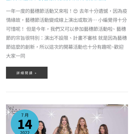
一年一度的藝穗節活動又來啦！😍 去年十分遺憾，因為疫
情緣故，藝穗節活動變成線上演出或取消… 小編覺得十分
可惜呢！ 但是今年，我們又可以參加藝穗節活動啦~ 藝穗
節的宗旨很特別：演出不設限、計畫不審核 就是因為藝穗
節這麼的創新，所以這次的開幕活動也十分有趣呢~歡迎
大家一同
詳細閱讀 »
2022
年
7
7 月
月
14
肚
皮
舞
課
程
2022
–