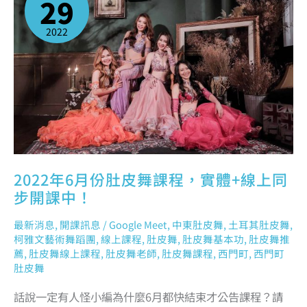
29
肚
皮
舞
課
2022
程，
實
體
+線
上
同
步
開
課
中！
2022年6月份肚皮舞課程，實體+線上同
步開課中！
最新消息
,
開課訊息
/
Google Meet
,
中東肚皮舞
,
土耳其肚皮舞
,
柯雅文藝術舞蹈團
,
線上課程
,
肚皮舞
,
肚皮舞基本功
,
肚皮舞推
薦
,
肚皮舞線上課程
,
肚皮舞老師
,
肚皮舞課程
,
西門町
,
西門町
肚皮舞
話說一定有人怪小編為什麼6月都快結束才公告課程？請