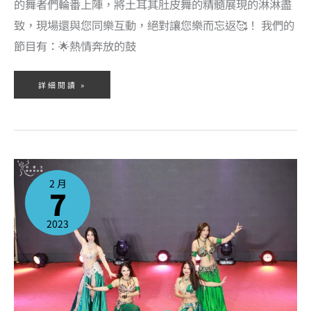
的舞者們輪番上陣，將土耳其肚皮舞的精髓展現的淋淋盡
致，現場還與您同樂互動，絕對讓您樂而忘返🥰！ 我們的
節目有：🌟熱情奔放的鼓
詳細閱讀 »
2023
年
2
2 月
月
7
課
程
表
出
爐
2023
啦！
快
樂
新
年
過
後，
是
該
跳
肚
皮
舞