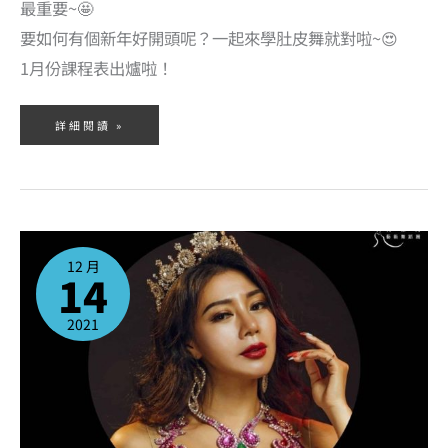
最重要~🤩
要如何有個新年好開頭呢？一起來學肚皮舞就對啦~😍
1月份課程表出爐啦！
詳細閱讀 »
國
際
肚
12 月
皮
14
舞
界
知
名
舞
2021
者
林
洛
亦
(ALIDA
LIN)
老
師
於
明
年
(2022)
來