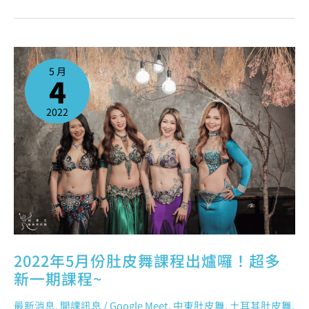
2022
年
5
5 月
月
4
份
肚
皮
舞
課
2022
程
出
爐
囉！
超
多
新
一
期
課
程
~
2022年5月份肚皮舞課程出爐囉！超多
新一期課程~
最新消息
,
開課訊息
/
Google Meet
,
中東肚皮舞
,
土耳其肚皮舞
,