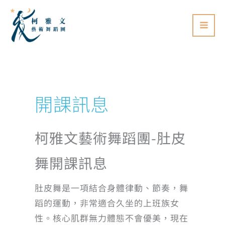
跳
至
主
要
內
容
開課訊息
柯雅文藝術舞蹈團-肚皮
舞開課訊息
肚皮舞是一項結合身體律動、節奏，舞
蹈的運動，非常適合久坐的上班族女
性。核心肌群無力體態不會優美，現在