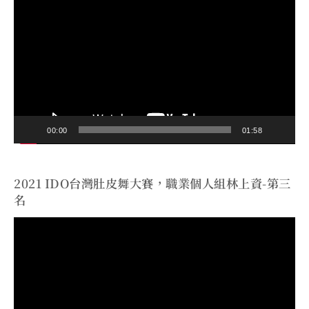
訊
播
放
器
00:00
01:58
2021 IDO台灣肚皮舞大賽，職業個人組林上資-第三
名
視
訊
播
放