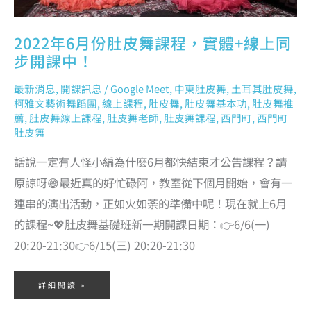
2022年6月份肚皮舞課程，實體+線上同
步開課中！
最新消息
,
開課訊息
/
Google Meet
,
中東肚皮舞
,
土耳其肚皮舞
,
柯雅文藝術舞蹈團
,
線上課程
,
肚皮舞
,
肚皮舞基本功
,
肚皮舞推
薦
,
肚皮舞線上課程
,
肚皮舞老師
,
肚皮舞課程
,
西門町
,
西門町
肚皮舞
話說一定有人怪小編為什麼6月都快結束才公告課程？請
原諒呀😅最近真的好忙碌阿，教室從下個月開始，會有一
連串的演出活動，正如火如荼的準備中呢！現在就上6月
的課程~💖肚皮舞基礎班新一期開課日期：👉6/6(一)
20:20-21:30👉6/15(三) 20:20-21:30
詳細閱讀 »