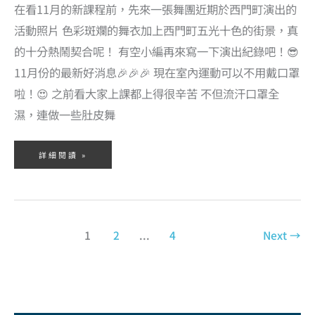
在看11月的新課程前，先來一張舞團近期於西門町演出的
活動照片 色彩斑斕的舞衣加上西門町五光十色的街景，真
的十分熱鬧契合呢！ 有空小編再來寫一下演出紀錄吧！😎
11月份的最新好消息🎉🎉🎉 現在室內運動可以不用戴口罩
啦！😍 之前看大家上課都上得很辛苦 不但流汗口罩全
濕，連做一些肚皮舞
詳細閱讀 »
1
2
...
4
Next
→