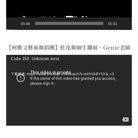
器
00:00
01:31
【柯雅文藝術舞蹈團】肚皮舞師生聯展，Genie老師
視
Code 150: Unknown error.
訊
下載檔案: https://www.youtube.com/watch?v=hHV5IdfY7jY&_=3
播
放
器