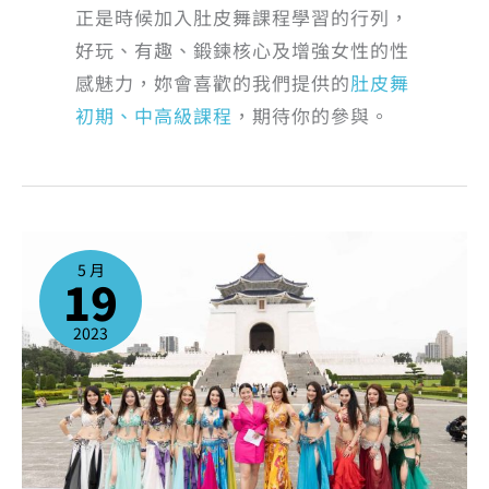
正是時候加入肚皮舞課程學習的行列，
好玩、有趣、鍛鍊核心及增強女性的性
感魅力，妳會喜歡的我們提供的
肚皮舞
初期、中高級課程
，期待你的參與。
好
消
息！
5 月
2023
19
年
6
月
開
始，
2023
肚
皮
舞
課
程
新
增
超
多
時
段，
不
怕
沒
時