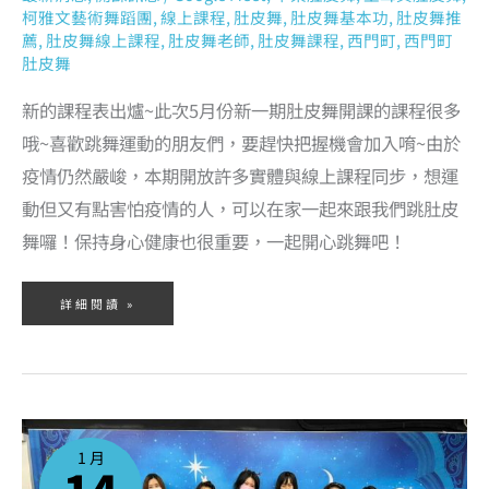
柯雅文藝術舞蹈團
,
線上課程
,
肚皮舞
,
肚皮舞基本功
,
肚皮舞推
薦
,
肚皮舞線上課程
,
肚皮舞老師
,
肚皮舞課程
,
西門町
,
西門町
肚皮舞
新的課程表出爐~此次5月份新一期肚皮舞開課的課程很多
哦~喜歡跳舞運動的朋友們，要趕快把握機會加入唷~由於
疫情仍然嚴峻，本期開放許多實體與線上課程同步，想運
動但又有點害怕疫情的人，可以在家一起來跟我們跳肚皮
舞囉！保持身心健康也很重要，一起開心跳舞吧！
詳細閱讀 »
2022
年
1
1 月
月
份
肚