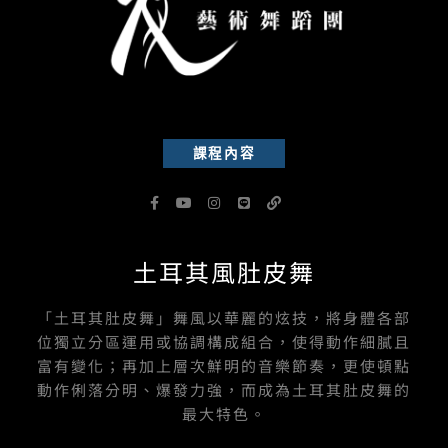
課程內容
F
Y
I
L
L
a
o
n
i
i
c
u
s
n
n
e
t
t
e
k
b
u
a
土耳其風肚皮舞
o
b
g
o
e
r
k
a
-
m
「土耳其肚皮舞」舞風以華麗的炫技，將身體各部
f
位獨立分區運用或協調構成組合，使得動作細膩且
富有變化；再加上層次鮮明的音樂節奏，更使頓點
動作俐落分明、爆發力強，而成為土耳其肚皮舞的
最大特色。