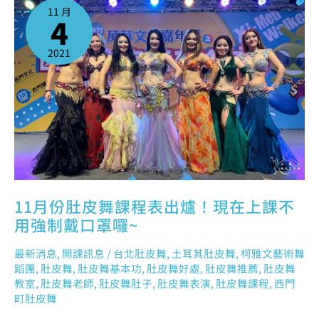
份
11 月
肚
4
皮
舞
課
程
表
2021
出
爐！
現
在
上
課
不
用
強
制
戴
口
罩
囉
~
11月份肚皮舞課程表出爐！現在上課不
用強制戴口罩囉~
最新消息
,
開課訊息
/
台北肚皮舞
,
土耳其肚皮舞
,
柯雅文藝術舞
蹈團
,
肚皮舞
,
肚皮舞基本功
,
肚皮舞好處
,
肚皮舞推薦
,
肚皮舞
教室
,
肚皮舞老師
,
肚皮舞肚子
,
肚皮舞表演
,
肚皮舞課程
,
西門
町肚皮舞