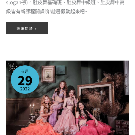
slogan🤣)。肚皮舞基礎班、肚皮舞中級班、肚皮舞中高
級皆有新課程開課唷!趁暑假動起來吧~
詳細閱讀 »
2022
年
6
6 月
月
29
份
肚
皮
舞
課
2022
程，
實
體
+線
上
同
步
開
課
中！