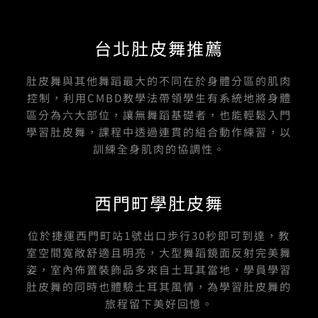
台北肚皮舞推薦
肚皮舞與其他舞蹈最大的不同在於身體分區的肌肉
控制，利用CMBD教學法帶領學生有系統地將身體
區分為六大部位，讓無舞蹈基礎者，也能輕鬆入門
學習肚皮舞，課程中透過連貫的組合動作練習，以
訓練全身肌肉的協調性。
西門町學肚皮舞
位於捷運西門町站1號出口步行30秒即可到達，教
室空間寬敞舒適且明亮，大型舞蹈鏡面反射完美舞
姿，室內佈置裝飾品多來自土耳其當地，學員學習
肚皮舞的同時也體驗土耳其風情，為學習肚皮舞的
旅程留下美好回憶。