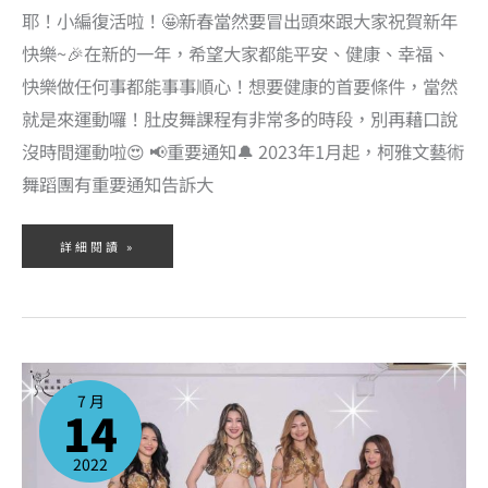
耶！小編復活啦！🤩新春當然要冒出頭來跟大家祝賀新年
快樂~🎉在新的一年，希望大家都能平安、健康、幸福、
快樂做任何事都能事事順心！想要健康的首要條件，當然
就是來運動囉！肚皮舞課程有非常多的時段，別再藉口說
沒時間運動啦😍 📢重要通知🔔 2023年1月起，柯雅文藝術
舞蹈團有重要通知告訴大
詳細閱讀 »
2022
年
7
7 月
月
14
肚
皮
舞
課
程
2022
–
一
起