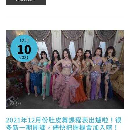
2021
年
12
12 月
月
10
份
肚
皮
舞
課
2021
程
表
出
爐
啦！
很
多
新
一
期
開
課，
儘
快
把
握
機
會
加
入
唷！
2021年12月份肚皮舞課程表出爐啦！很
多新一期開課，儘快把握機會加入唷！