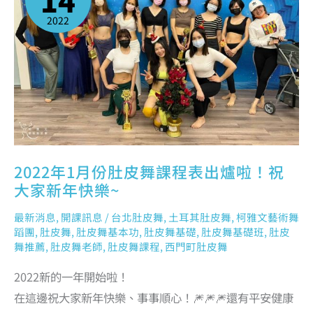
14
皮
舞
課
2022
程
表
出
爐
啦！
祝
大
家
新
年
快
樂
~
2022年1月份肚皮舞課程表出爐啦！祝
大家新年快樂~
最新消息
,
開課訊息
/
台北肚皮舞
,
土耳其肚皮舞
,
柯雅文藝術舞
蹈團
,
肚皮舞
,
肚皮舞基本功
,
肚皮舞基礎
,
肚皮舞基礎班
,
肚皮
舞推薦
,
肚皮舞老師
,
肚皮舞課程
,
西門町肚皮舞
2022新的一年開始啦！
在這邊祝大家新年快樂、事事順心！🎆🎆🎆還有平安健康