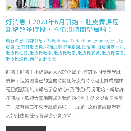
間
學
舞
啦！
好消息！2023年6月開始，肚皮舞課程
新增超多時段，不怕沒時間學舞啦！
最新消息
,
開課訊息
/
Bellydance
,
Turkish bellydance
,
台北肚
皮舞
,
土耳其肚皮舞
,
柯雅文藝術舞蹈團
,
肚皮舞
,
肚皮舞基本功
,
肚皮舞推薦
,
肚皮舞教學
,
肚皮舞教室
,
肚皮舞老師
,
肚皮舞表演
,
肚皮舞課程
,
西門町肚皮舞
好啦！好啦！小編聽到大家的心聲了~有許多同學想學肚
皮舞，但發現自己的空閒時間剛好沒有時段可上課或是課
程已經額滿無法報名了😮放心~我們從6月份開始，新增許
多時段，歡迎大家隨時加入我們的行列！😍炎炎夏日快到
了，沒有藉口不來學肚皮舞啦！（是的~之前曾經聽過有
人說肚皮舞練習服穿少少會冷🤣 […]