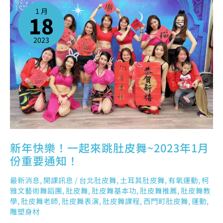
年
快
1 月
樂！
18
一
起
來
跳
肚
2023
皮
舞
~2023
年
1
月
份
重
要
通
知！
新年快樂！一起來跳肚皮舞~2023年1月
份重要通知！
最新消息
,
開課訊息
/
台北肚皮舞
,
土耳其肚皮舞
,
有氧運動
,
柯
雅文藝術舞蹈團
,
肚皮舞
,
肚皮舞基本功
,
肚皮舞推薦
,
肚皮舞教
學
,
肚皮舞老師
,
肚皮舞表演
,
肚皮舞課程
,
西門町肚皮舞
,
運動
,
雕塑身材