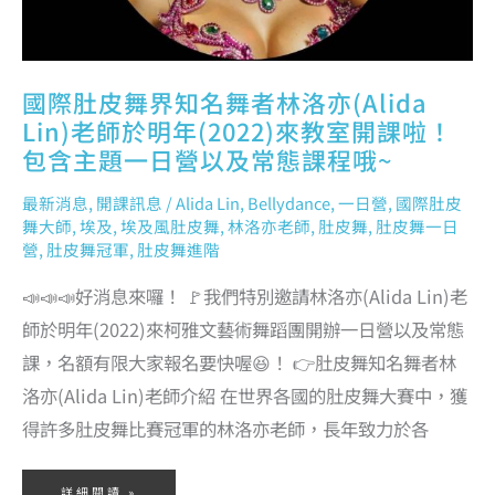
教
室
開
課
啦！
包
含
主
國際肚皮舞界知名舞者林洛亦(Alida
題
一
日
Lin)老師於明年(2022)來教室開課啦！
營
以
包含主題一日營以及常態課程哦~
及
常
態
課
程
最新消息
,
開課訊息
/
Alida Lin
,
Bellydance
,
一日營
,
國際肚皮
哦
~
舞大師
,
埃及
,
埃及風肚皮舞
,
林洛亦老師
,
肚皮舞
,
肚皮舞一日
營
,
肚皮舞冠軍
,
肚皮舞進階
📣📣📣好消息來囉！ 🚩我們特別邀請林洛亦(Alida Lin)老
師於明年(2022)來柯雅文藝術舞蹈團開辦一日營以及常態
課，名額有限大家報名要快喔😆！ 👉肚皮舞知名舞者林
洛亦(Alida Lin)老師介紹 在世界各國的肚皮舞大賽中，獲
得許多肚皮舞比賽冠軍的林洛亦老師，長年致力於各
詳細閱讀 »