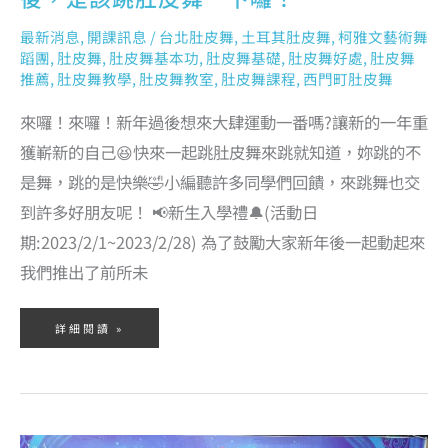
最新消息
,
開課訊息
/
台北肚皮舞
,
土耳其肚皮舞
,
柯雅文藝術舞
蹈團
,
肚皮舞
,
肚皮舞基本功
,
肚皮舞基礎
,
肚皮舞好處
,
肚皮舞
推薦
,
肚皮舞教學
,
肚皮舞教室
,
肚皮舞課程
,
西門町肚皮舞
來囉！來囉！新年過後想來大肆運動一番嗎?讓新的一年重
獲嶄新的自己😆快來一起跳肚皮舞來跳就知道，妳跳的不
是舞，跳的是快樂🤣小編聽許多同學們回饋，來跳舞也交
到許多好朋友呢！ 📢新生入學禮🔔(活動日
期:2023/2/1~2023/2/28) 為了鼓勵大家新年後一起動起來
我們推出了前所未
詳細閱讀 »
新