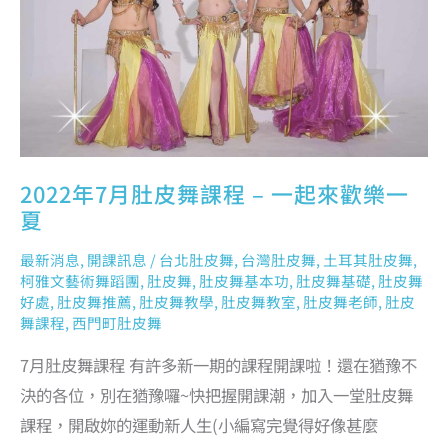
來
歡
樂
一
夏
2022年7月肚皮舞課程 – 一起來歡樂一
夏
最新消息
,
開課訊息
/
台北肚皮舞
,
台灣肚皮舞
,
土耳其肚皮舞
,
柯雅文藝術舞蹈團
,
肚皮舞
,
肚皮舞基本功
,
肚皮舞基礎
,
肚皮舞
好處
,
肚皮舞推薦
,
肚皮舞教學
,
肚皮舞教室
,
肚皮舞老師
,
肚皮
舞課程
,
西門町肚皮舞
7月肚皮舞課程 有許多新一期的課程開課啦！還在猶豫不
決的各位，別在猶豫囉~快把握開課潮，加入一堂肚皮舞
課程，開啟妳的運動新人生(小編寫完覺得好像甚麼