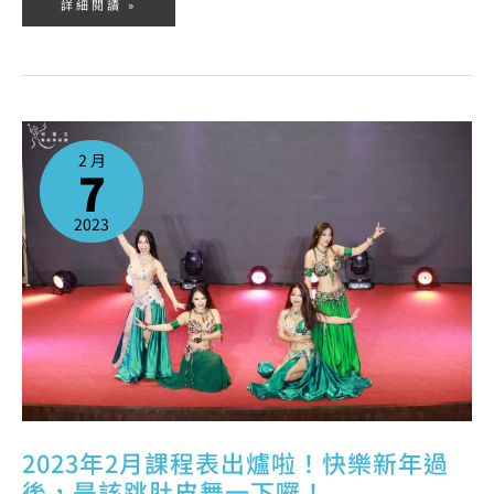
詳細閱讀 »
2023
年
2
2 月
月
7
課
程
表
出
爐
2023
啦！
快
樂
新
年
過
後，
是
該
跳
肚
皮
舞
一
下
囉！
2023年2月課程表出爐啦！快樂新年過
後，是該跳肚皮舞一下囉！