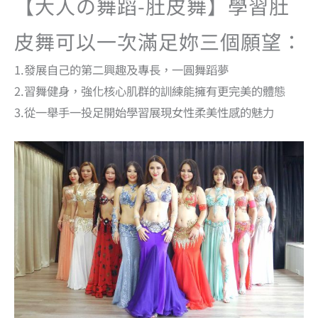
【大人の舞蹈-肚皮舞】學習肚
皮舞可以一次滿足妳三個願望：
1.發展自己的第二興趣及專長，一圓舞蹈夢
2.習舞健身，強化核心肌群的訓練能擁有更完美的體態
3.從一舉手一投足開始學習展現女性柔美性感的魅力