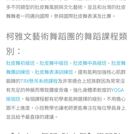
多不同類型的肚皮舞風貌與文化藝術，並且和台灣的肚皮
舞舞者一同邁向國際，參與國際肚皮舞表演及比賽。
柯雅文藝術舞蹈團的舞蹈課程類
別：
肚皮舞初級班
、
肚皮舞中級班
、
肚皮舞中高級班
、
肚皮舞
舞團訓練班
、
肚皮舞表演訓練班
，還有能夠加強核心肌群
鍛鍊的
TRX懸吊系統課程
及非常適合上班族群因為常常沒
有充足的伸展而導致腰痠背痛，強化身體柔軟度的
YOGA
瑜珈班
，每個課程都有初學者能夠選擇的級別，不用擔心
跟不上進度，小班教學也讓老師更能專注在每位學員身上
並且給予最直接的建議。