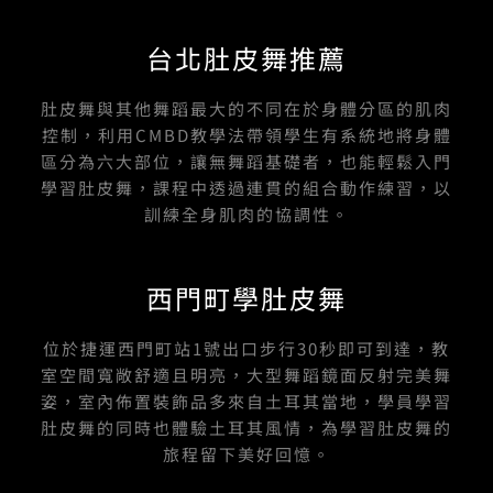
台北肚皮舞推薦
肚皮舞與其他舞蹈最大的不同在於身體分區的肌肉
控制，利用CMBD教學法帶領學生有系統地將身體
區分為六大部位，讓無舞蹈基礎者，也能輕鬆入門
學習肚皮舞，課程中透過連貫的組合動作練習，以
訓練全身肌肉的協調性。
西門町學肚皮舞
位於捷運西門町站1號出口步行30秒即可到達，教
室空間寬敞舒適且明亮，大型舞蹈鏡面反射完美舞
姿，室內佈置裝飾品多來自土耳其當地，學員學習
肚皮舞的同時也體驗土耳其風情，為學習肚皮舞的
旅程留下美好回憶。