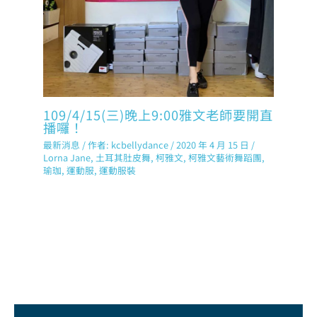
109/4/15(三)晚上9:00雅文老師要開直
播囉！
最新消息
/ 作者:
kcbellydance
/
2020 年 4 月 15 日
/
Lorna Jane
,
土耳其肚皮舞
,
柯雅文
,
柯雅文藝術舞蹈團
,
瑜珈
,
運動服
,
運動服裝