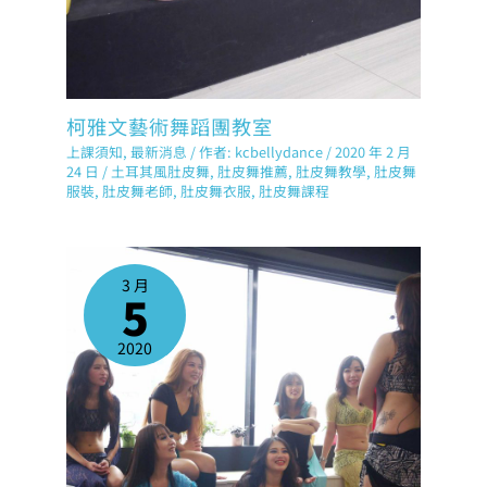
柯雅文藝術舞蹈團教室
上課須知
,
最新消息
/ 作者:
kcbellydance
/
2020 年 2 月
24 日
/
土耳其風肚皮舞
,
肚皮舞推薦
,
肚皮舞教學
,
肚皮舞
服裝
,
肚皮舞老師
,
肚皮舞衣服
,
肚皮舞課程
3 月
5
2020