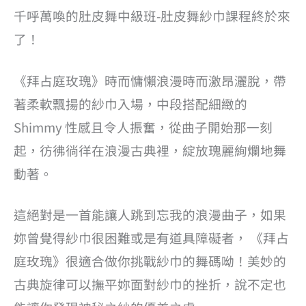
千呼萬喚的肚皮舞中級班-肚皮舞紗巾課程終於來
了！
《拜占庭玫瑰》時而慵懶浪漫時而激昂灑脫，帶
著柔軟飄揚的紗巾入場，中段搭配細緻的
Shimmy 性感且令人振奮，從曲子開始那一刻
起，彷彿徜徉在浪漫古典裡，綻放瑰麗絢爛地舞
動著。
這絕對是一首能讓人跳到忘我的浪漫曲子，如果
妳曾覺得紗巾很困難或是有道具障礙者， 《拜占
庭玫瑰》很適合做你挑戰紗巾的舞碼呦！美妙的
古典旋律可以撫平妳面對紗巾的挫折，說不定也