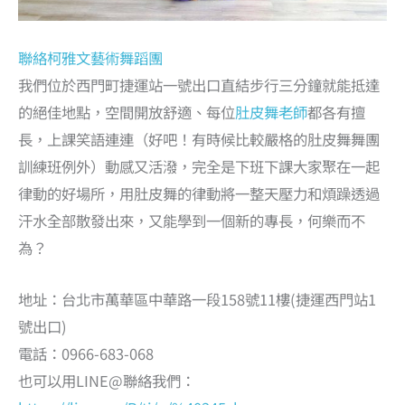
聯絡柯雅文藝術舞蹈團
我們位於西門町捷運站一號出口直結步行三分鐘就能抵達
的絕佳地點，空間開放舒適、每位
肚皮舞老師
都各有擅
長，上課笑語連連（好吧！有時候比較嚴格的肚皮舞舞團
訓練班例外）動感又活潑，完全是下班下課大家聚在一起
律動的好場所，用肚皮舞的律動將一整天壓力和煩躁透過
汗水全部散發出來，又能學到一個新的專長，何樂而不
為？
地址：台北市萬華區中華路一段158號11樓(捷運西門站1
號出口)
電話：0966-683-068
也可以用LINE@聯絡我們：