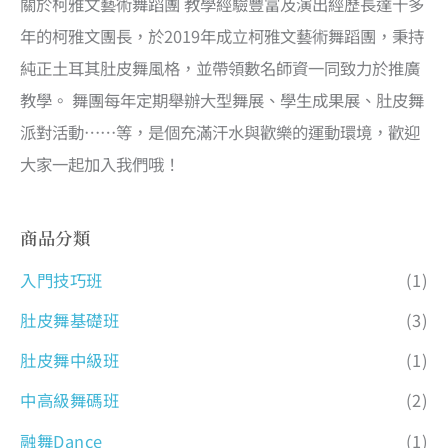
關於柯雅文藝術舞蹈團 教學經驗豐富及演出經歷長達十多
年的柯雅文團長，於2019年成立柯雅文藝術舞蹈團，秉持
純正土耳其肚皮舞風格，並帶領數名師資一同致力於推廣
教學。 舞團每年定期舉辦大型舞展、學生成果展、肚皮舞
派對活動……等，是個充滿汗水與歡樂的運動環境，歡迎
大家一起加入我們哦！
商品分類
入門技巧班
(1)
肚皮舞基礎班
(3)
肚皮舞中級班
(1)
中高級舞碼班
(2)
融舞Dance
(1)