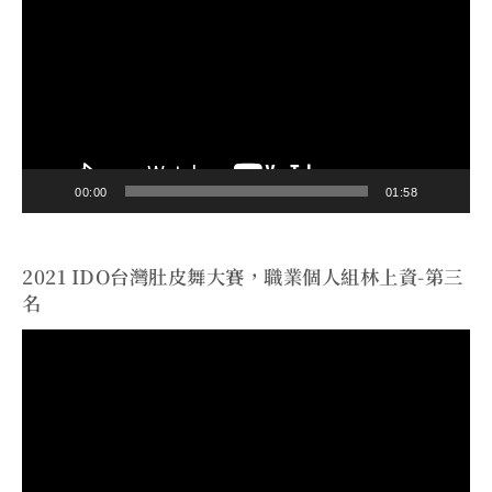
訊
播
放
器
00:00
01:58
2021 IDO台灣肚皮舞大賽，職業個人組林上資-第三
名
視
訊
播
放
器