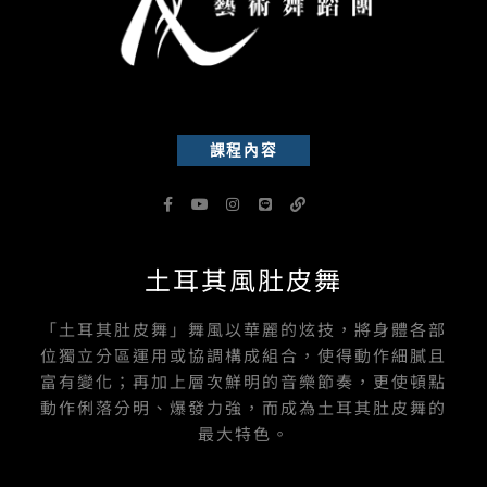
課程內容
F
Y
I
L
L
a
o
n
i
i
c
u
s
n
n
e
t
t
e
k
b
u
a
土耳其風肚皮舞
o
b
g
o
e
r
k
a
-
m
「土耳其肚皮舞」舞風以華麗的炫技，將身體各部
f
位獨立分區運用或協調構成組合，使得動作細膩且
富有變化；再加上層次鮮明的音樂節奏，更使頓點
動作俐落分明、爆發力強，而成為土耳其肚皮舞的
最大特色。