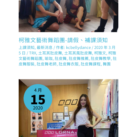
柯雅文藝術舞蹈團-請假、補課須知
上課須知
,
最新消息
/ 作者:
kcbellydance
/
2020 年 3 月
5 日
/
TRX
,
土耳其肚皮舞
,
土耳其風肚皮舞
,
柯雅文
,
柯雅
文藝術舞蹈團
,
瑜珈
,
肚皮舞
,
肚皮舞推薦
,
肚皮舞教學
,
肚
皮舞服裝
,
肚皮舞老師
,
肚皮舞衣服
,
肚皮舞課程
,
舞團
4 月
15
2020