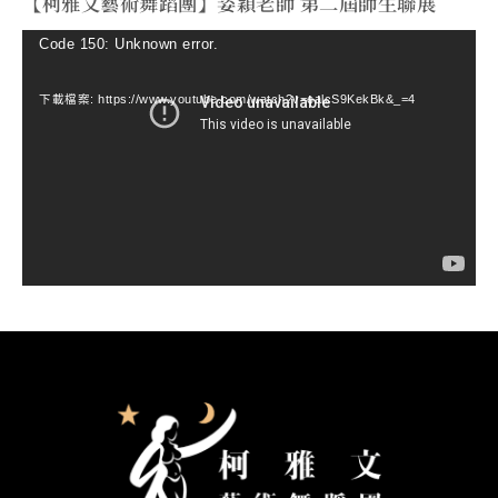
【柯雅文藝術舞蹈團】姿穎老師 第二屆師生聯展
視
Code 150: Unknown error.
訊
下載檔案: https://www.youtube.com/watch?v=ealcS9KekBk&_=4
播
放
器