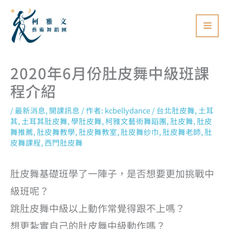
跳
至
主
要
2020年6月份肚皮舞中級班課
內
容
程介紹
/
最新消息
,
開課訊息
/ 作者:
kcbellydance
/
台北肚皮舞
,
土耳
其
,
土耳其肚皮舞
,
學肚皮舞
,
柯雅文藝術舞蹈團
,
肚皮舞
,
肚皮
舞推薦
,
肚皮舞教學
,
肚皮舞教室
,
肚皮舞纱巾
,
肚皮舞老師
,
肚
皮舞課程
,
西門肚皮舞
肚皮舞基礎班學了一陣子，是否想要更加挑戰中
級班呢？
跳肚皮舞中級以上動作常覺得跟不上嗎？
想更紮實自己的肚皮舞中級動作嗎？