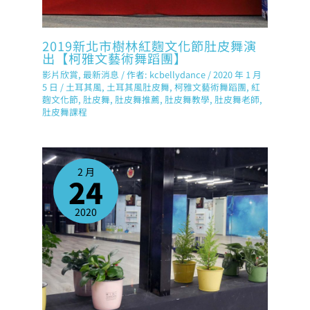
2019新北市樹林紅麴文化節肚皮舞演
出【柯雅文藝術舞蹈團】
影片欣賞
,
最新消息
/ 作者:
kcbellydance
/
2020 年 1 月
5 日
/
土耳其風
,
土耳其風肚皮舞
,
柯雅文藝術舞蹈團
,
紅
麴文化節
,
肚皮舞
,
肚皮舞推薦
,
肚皮舞教學
,
肚皮舞老師
,
肚皮舞課程
2 月
24
2020