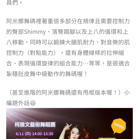
員們。
阿米娜舞碼裡著重很多部分在規律且需要控制力
的臀部Shimmy、落臀踢腳以及上八的循環和上
八移動，同時可以鍛鍊大腿肌耐力、對音樂的肌
控制力（對點能力），還有身體線條的拉伸縮
合、表現循環旋律的組合能力…等等，是很適合
紮穩肚皮舞中級動作的舞碼喔！
（甚至進階的阿米娜舞碼還有甩棍版本喔！）小
編題外話😆