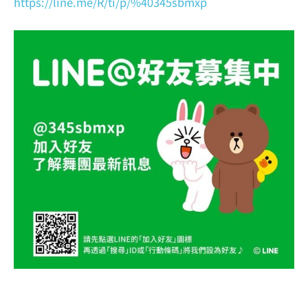
https://line.me/R/ti/p/%40345sbmxp