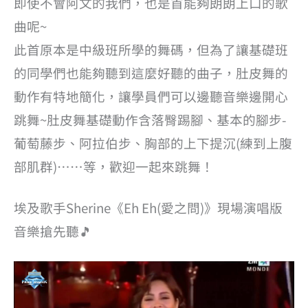
即使不會阿文的我們，也是首能夠朗朗上口的歌
曲呢~
此首原本是中級班所學的舞碼，但為了讓基礎班
的同學們也能夠聽到這麼好聽的曲子，肚皮舞的
動作有特地簡化，讓學員們可以邊聽音樂邊開心
跳舞~肚皮舞基礎動作含落臀踢腳、基本的腳步-
葡萄藤步、阿拉伯步、胸部的上下提沉(練到上腹
部肌群)……等，歡迎一起來跳舞！
埃及歌手Sherine《Eh Eh(愛之問)》現場演唱版
音樂搶先聽🎵