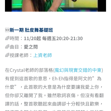
🆕
新一期 肚皮舞基礎班
🌈時間：
11/20起 每週五20:20-21:30
🌈曲目：
愛之問
🌈授課老師：
上資老師
在Crystal老師的部落格(
魔幻與現實交錯的中東
)
有提到這首歌的意思，Eh Eh指得是阿文的”為
什麼”，此首歌的大意是為什麼要讓我愛上你，
但你卻又離開了我。雖然歌詞哀傷，但沒有看翻
譯的話，整首歌聽起來曲調卻十分輕快且歡樂，