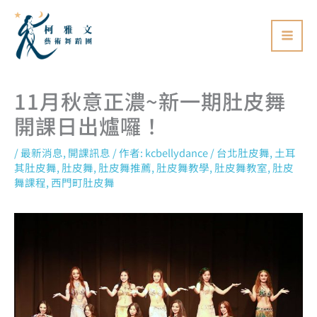
跳
至
主
要
11月秋意正濃~新一期肚皮舞
內
容
開課日出爐囉！
/
最新消息
,
開課訊息
/ 作者:
kcbellydance
/
台北肚皮舞
,
土耳
其肚皮舞
,
肚皮舞
,
肚皮舞推薦
,
肚皮舞教學
,
肚皮舞教室
,
肚皮
舞課程
,
西門町肚皮舞