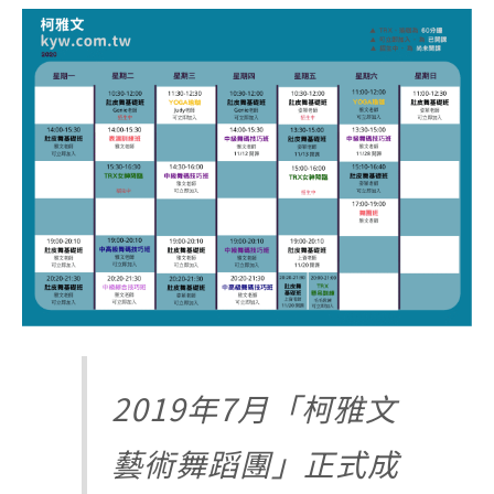
2019年7月「柯雅文
藝術舞蹈團」正式成