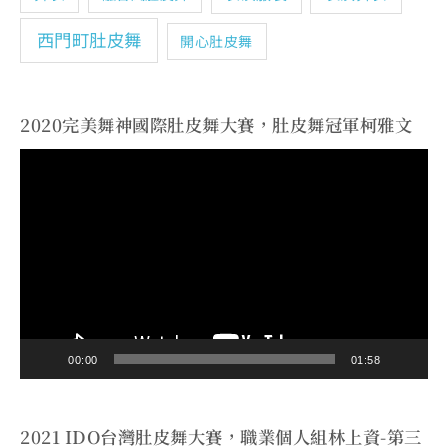
西門町肚皮舞
開心肚皮舞
2020完美舞神國際肚皮舞大賽，肚皮舞冠軍柯雅文
視
訊
播
放
器
00:00
01:58
2021 IDO台灣肚皮舞大賽，職業個人組林上資-第三