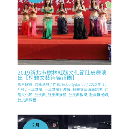
2019新北市樹林紅麴文化節肚皮舞演
出【柯雅文藝術舞蹈團】
影片欣賞
,
最新消息
/ 作者:
kcbellydance
/
2020 年 1 月
5 日
/
土耳其風
,
土耳其風肚皮舞
,
柯雅文藝術舞蹈團
,
紅
麴文化節
,
肚皮舞
,
肚皮舞推薦
,
肚皮舞教學
,
肚皮舞老師
,
肚皮舞課程
2 月