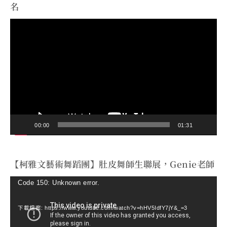
名
視
訊
播
放
器
00:00
01:31
【柯雅文藝術舞蹈團】肚皮舞師生聯展，Genie老師
視
Code 150: Unknown error.
訊
下載檔案: https://www.youtube.com/watch?v=hHV5IdfY7jY&_=3
播