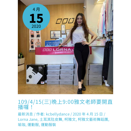
4 月
15
2020
109/4/15(三)晚上9:00雅文老師要開直
播囉！
最新消息
/ 作者:
kcbellydance
/
2020 年 4 月 15 日
/
Lorna Jane
,
土耳其肚皮舞
,
柯雅文
,
柯雅文藝術舞蹈團
,
瑜珈
,
運動服
,
運動服裝