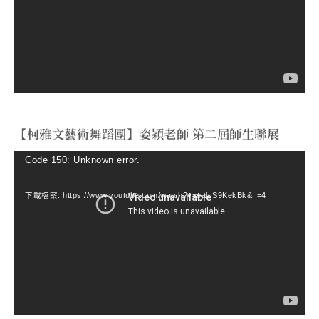
放
器
【柯雅文藝術舞蹈團】姿穎老師 第二屆師生聯展
視
Code 150: Unknown error.
訊
下載檔案: https://www.youtube.com/watch?v=ealcS9KekBk&_=4
播
放
器