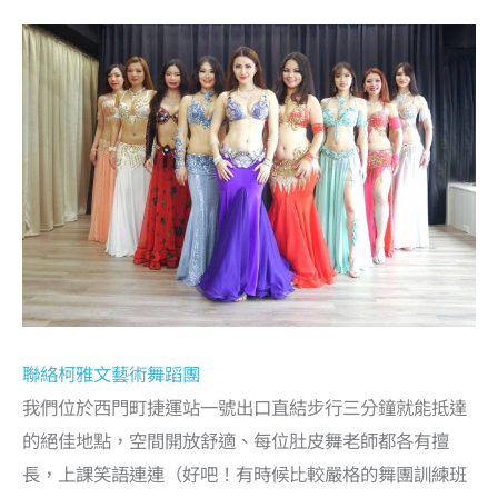
聯絡柯雅文藝術舞蹈團
我們位於西門町捷運站一號出口直結步行三分鐘就能抵達
的絕佳地點，空間開放舒適、每位肚皮舞老師都各有擅
長，上課笑語連連（好吧！有時候比較嚴格的舞團訓練班