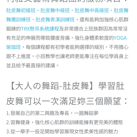
肚皮舞初級班
、
肚皮舞中級班
、
肚皮舞中高級班
、
肚皮舞
舞團訓練班
、
肚皮舞表演訓練班
，還有能夠加強核心肌群
鍛鍊的
TRX懸吊系統課程
及非常適合上班族群因為常常沒
有充足的伸展而導致腰痠背痛，強化身體柔軟度的
YOGA
瑜珈班
，每個課程都有初學者能夠選擇的級別，不用擔心
跟不上進度，小班教學也讓老師更能專注在每位學員身上
並且給予最直接的建議。
【大人の舞蹈-肚皮舞】學習肚
皮舞可以一次滿足妳三個願望：
1.發展自己的第二興趣及專長，一圓舞蹈夢
2.習舞健身，強化核心肌群的訓練能擁有更完美的體態
3.從一舉手一投足開始學習展現女性柔美性感的魅力