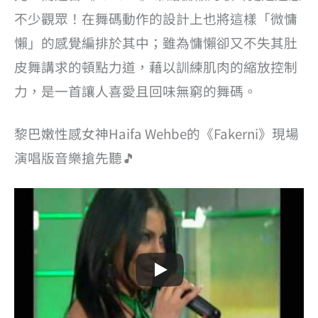
不少觀眾！在舞碼動作的設計上也將這樣「微慵
懶」的感覺編排於其中；雖為慵懶卻又不失其肚
皮舞講求的頓點力道，藉以訓練肌肉的縮放控制
力，是一首讓人喜愛且回味無窮的舞碼。
黎巴嫩性感女神Haifa Wehbe的《Fakerni》現場
演唱版音樂搶先聽🎵