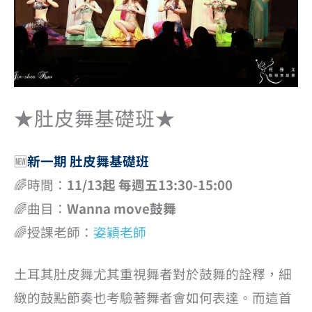
★肚皮舞基礎班★
🆕
新一期 肚皮舞基礎班
🌈時間：
11/13起 每週五13:30-15:00
🌈曲目：
Wanna move鼓舞
🌈授課老師：
姿穎老師
土耳其肚皮舞尤其重視舞者對於鼓舞的詮釋，細
緻的鼓點節奏也考驗著舞者會如何表達。而這首