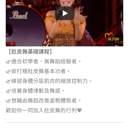
【肚皮舞基礎課程】
🌿適合初學者、無舞蹈經驗者。
🌿欲打穩肚皮舞基本功者。
🌿練習身體分區肌肉的縮放控制力。
🌿培養身體律動及舞感。
🌿想藉由舞蹈改善姿勢體態者。
歡迎你一同加入肚皮舞的行列💖