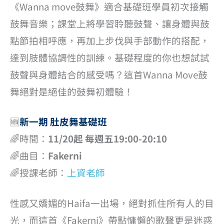
《Wanna move鼓舞》適合基礎班學員初次接觸
鼓舞音樂；課堂上將學習聆聽鼓聲、讓身體與鼓
點節拍相呼應，再加上步伐與手部動作的搭配，
達到肢體協調性的訓練。基礎程度的你也想試試
鼓聲與身體結合的感受嗎？這首Wanna Move鼓
舞絕對是絕佳的鼓舞初體驗！
🆕
新一期 肚皮舞基礎班
🌈時間：
11/20起 每週五19:00-20:10
🌈曲目：
Fakerni
🌈授課老師：
上資老師
性感又嬌媚的Haifa一出場，絕對抓住所有人的目
光，而這首《Fakerni》帶點慵懶的歌聲更是迷惑