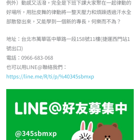
例外）動感又活潑，完全是下班下課大家聚在一起律動的
好場所，用肚皮舞的律動將一整天壓力和煩躁透過汗水全
部散發出來，又能學到一個新的專長，何樂而不為？
地址：台北市萬華區中華路一段158號11樓(捷運西門站1
號出口)
電話：0966-683-068
也可以用LINE@聯絡我們：
https://line.me/R/ti/p/%40345sbmxp