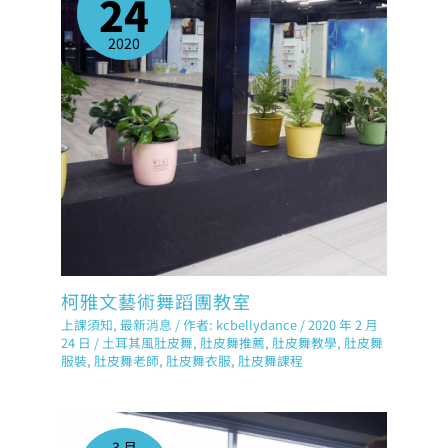
24
2020
柯雅文藝術舞蹈團教室
上課須知
,
最新消息
/ 作者:
kcbellydance
/
2020 年 2 月
24 日
/
土耳其風肚皮舞
,
肚皮舞推薦
,
肚皮舞教學
,
肚皮舞
服裝
,
肚皮舞老師
,
肚皮舞衣服
,
肚皮舞課程
3 月