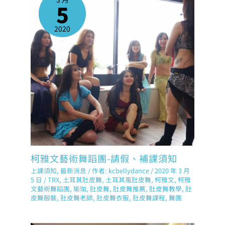
5
2020
柯雅文藝術舞蹈團-請假、補課須知
上課須知
,
最新消息
/ 作者:
kcbellydance
/
2020 年 3 月
5 日
/
TRX
,
土耳其肚皮舞
,
土耳其風肚皮舞
,
柯雅文
,
柯雅
文藝術舞蹈團
,
瑜珈
,
肚皮舞
,
肚皮舞推薦
,
肚皮舞教學
,
肚
皮舞服裝
,
肚皮舞老師
,
肚皮舞衣服
,
肚皮舞課程
,
舞團