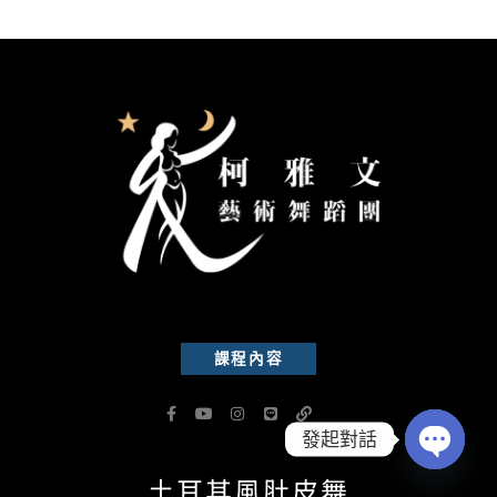
課程內容
F
Y
I
L
L
a
o
n
i
i
c
u
s
n
n
發起對話
e
t
t
e
k
b
u
a
OPEN
土耳其風肚皮舞
o
b
g
CHATY