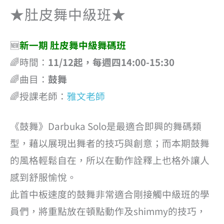
★肚皮舞中級班★
🆕
新一期 肚皮舞中級舞碼班
🌈時間：
11/12起，每週四14:00-15:30
🌈曲目：
鼓舞
🌈授課老師：
雅文老師
《鼓舞》Darbuka Solo是最適合即興的舞碼類
型，藉以展現出舞者的技巧與創意；而本期鼓舞
的風格輕鬆自在，所以在動作詮釋上也格外讓人
感到舒服愉悅。
此首中板速度的鼓舞非常適合剛接觸中級班的學
員們，將重點放在頓點動作及shimmy的技巧，