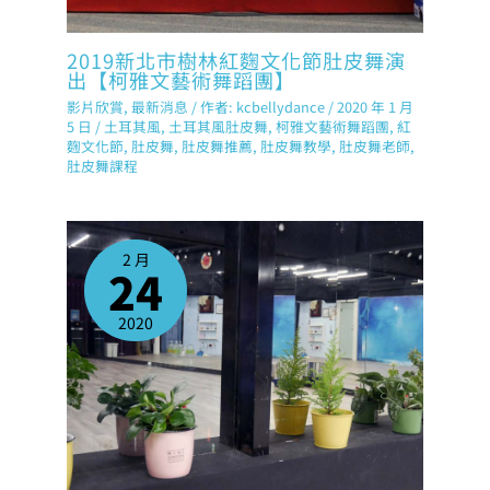
2019新北市樹林紅麴文化節肚皮舞演
出【柯雅文藝術舞蹈團】
影片欣賞
,
最新消息
/ 作者:
kcbellydance
/
2020 年 1 月
5 日
/
土耳其風
,
土耳其風肚皮舞
,
柯雅文藝術舞蹈團
,
紅
麴文化節
,
肚皮舞
,
肚皮舞推薦
,
肚皮舞教學
,
肚皮舞老師
,
肚皮舞課程
2 月
24
2020