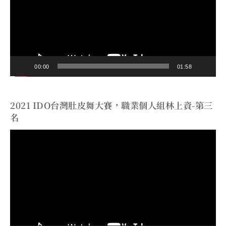
播
放
器
00:00
01:58
2021 IDO台灣肚皮舞大賽，職業個人組林上資-第三
名
視
訊
播
放
器