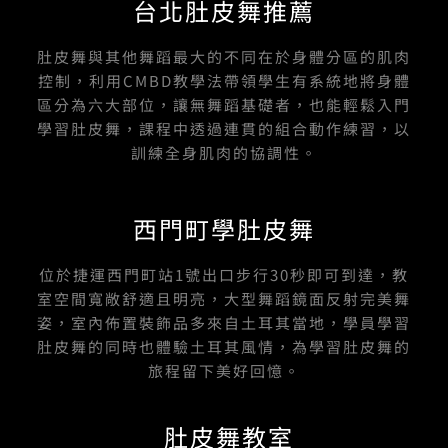
台北肚皮舞推薦
肚皮舞與其他舞蹈最大的不同在於身體分區的肌肉
控制，利用CMBD教學法帶領學生有系統地將身體
區分為六大部位，讓無舞蹈基礎者，也能輕鬆入門
學習肚皮舞，課程中透過連貫的組合動作練習，以
訓練全身肌肉的協調性。
西門町學肚皮舞
位於捷運西門町站1號出口步行30秒即可到達，教
室空間寬敞舒適且明亮，大型舞蹈鏡面反射完美舞
姿，室內佈置裝飾品多來自土耳其當地，學員學習
肚皮舞的同時也體驗土耳其風情，為學習肚皮舞的
旅程留下美好回憶。
肚皮舞教室