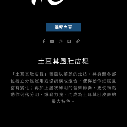
課程內容
F
Y
I
L
L
a
o
n
i
i
c
u
s
n
n
e
t
t
e
k
b
u
a
土耳其風肚皮舞
o
b
g
o
e
r
k
a
-
m
「土耳其肚皮舞」舞風以華麗的炫技，將身體各部
f
位獨立分區運用或協調構成組合，使得動作細膩且
富有變化；再加上層次鮮明的音樂節奏，更使頓點
動作俐落分明、爆發力強，而成為土耳其肚皮舞的
最大特色。