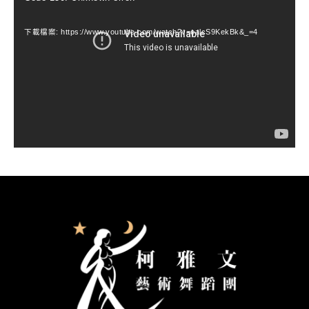
訊
下載檔案: https://www.youtube.com/watch?v=ealcS9KekBk&_=4
播
放
器