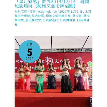
「星月魅影」舞展2019/12/14，舞團
班開場舞【柯雅文藝術舞蹈團】
影片欣賞
/ 作者:
kcbellydance
/
2020 年 1 月 5 日
/
土耳
其風肚皮舞
,
星月魅影
,
柯雅文藝術舞蹈團
,
肚皮舞
,
肚皮
舞推薦
,
肚皮舞教學
,
肚皮舞老師
,
肚皮舞舞展
,
肚皮舞課
程
1 月
5
2020