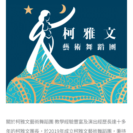
關於柯雅文藝術舞蹈團 教學經驗豐富及演出經歷長達十多
年的柯雅文團長，於2019年成立柯雅文藝術舞蹈團，秉持