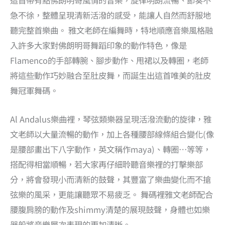
這首帶有點佛朗明哥風情的音樂，旋律明朗流暢、節奏不
急不徐，整體呈現清新活潑的感受，能讓人自然而舒服地
聽完整首樂曲。 雅文老師在編舞時，特地順應音樂風格融
入許多大家對佛朗明哥舞蹈印象的動作特色，像是
Flamenco的手部轉腕、腳步動作、甩裙以及轉圈，老師
將這些動作巧妙融合至肚皮舞，而誕生出這首唯美的肚皮
舞冠軍舞碼。
Al Andalus樂曲裡，琴弦類樂器呈現活潑流動的旋律，雅
文老師以大量流暢的動作，加上各種腰部線條組合變化(像
是腰部畫出下八字動作，英文稱作maya)、轉圈…等等，
搭配得相當順暢，若大家再仔細聆聽音樂裡的打擊樂部
分，將會發現小而清新的鼓聲，其豐富了樂曲變化而不搶
弦樂的風采，更能讓聽眾不易疲乏。 舞碼裡雅文老師配合
腰腹肩膀的動作及shimmy清楚的展現鼓聲，身體也如樂
器般將音樂層次表現的更加清晰。