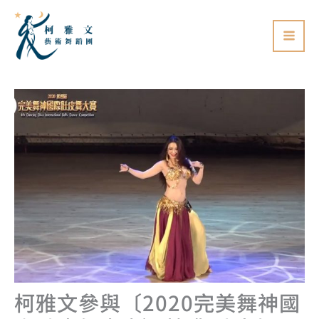
跳
至
主
要
內
容
柯雅文參與〔2020完美舞神國