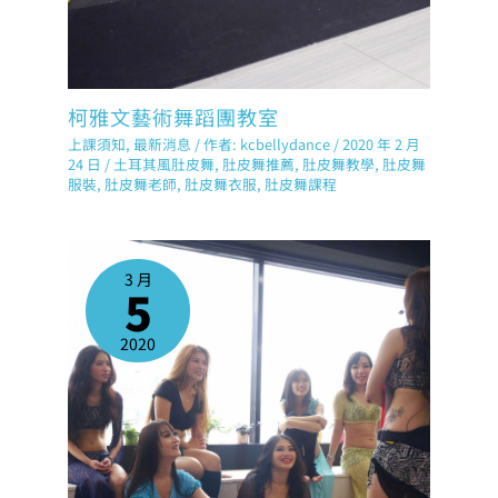
柯雅文藝術舞蹈團教室
上課須知
,
最新消息
/ 作者:
kcbellydance
/
2020 年 2 月
24 日
/
土耳其風肚皮舞
,
肚皮舞推薦
,
肚皮舞教學
,
肚皮舞
服裝
,
肚皮舞老師
,
肚皮舞衣服
,
肚皮舞課程
3 月
5
2020