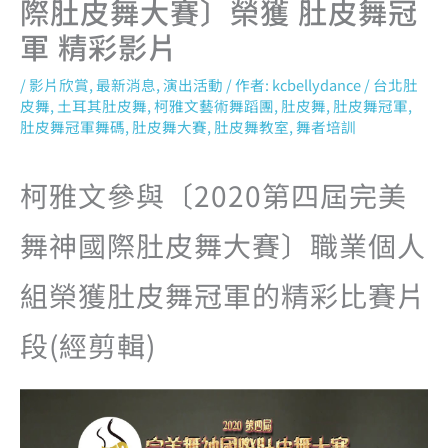
際肚皮舞大賽〕榮獲 肚皮舞冠
軍 精彩影片
/
影片欣賞
,
最新消息
,
演出活動
/ 作者:
kcbellydance
/
台北肚
皮舞
,
土耳其肚皮舞
,
柯雅文藝術舞蹈團
,
肚皮舞
,
肚皮舞冠軍
,
肚皮舞冠軍舞碼
,
肚皮舞大賽
,
肚皮舞教室
,
舞者培訓
柯雅文參與〔2020第四屆完美
舞神國際肚皮舞大賽〕職業個人
組榮獲肚皮舞冠軍的精彩比賽片
段(經剪輯)