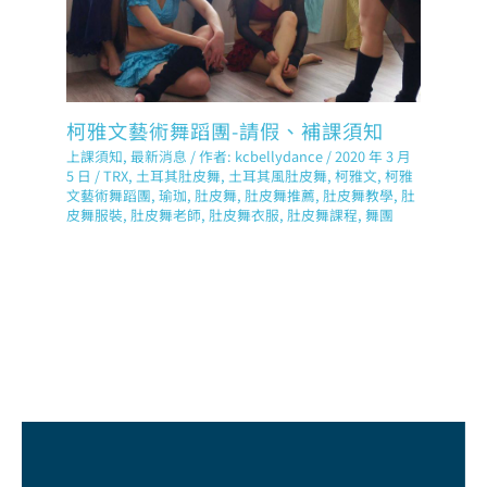
柯雅文藝術舞蹈團-請假、補課須知
上課須知
,
最新消息
/ 作者:
kcbellydance
/
2020 年 3 月
5 日
/
TRX
,
土耳其肚皮舞
,
土耳其風肚皮舞
,
柯雅文
,
柯雅
文藝術舞蹈團
,
瑜珈
,
肚皮舞
,
肚皮舞推薦
,
肚皮舞教學
,
肚
皮舞服裝
,
肚皮舞老師
,
肚皮舞衣服
,
肚皮舞課程
,
舞團