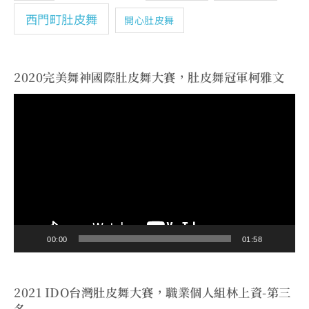
西門町肚皮舞
開心肚皮舞
2020完美舞神國際肚皮舞大賽，肚皮舞冠軍柯雅文
視
訊
播
放
器
00:00
01:58
2021 IDO台灣肚皮舞大賽，職業個人組林上資-第三
名