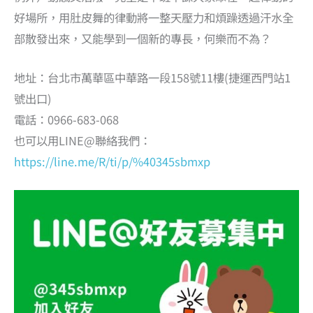
好場所，用肚皮舞的律動將一整天壓力和煩躁透過汗水全
部散發出來，又能學到一個新的專長，何樂而不為？
地址：台北市萬華區中華路一段158號11樓(捷運西門站1
號出口)
電話：0966-683-068
也可以用LINE@聯絡我們：
https://line.me/R/ti/p/%40345sbmxp