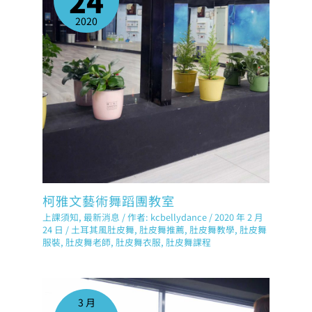
24
2020
柯雅文藝術舞蹈團教室
上課須知
,
最新消息
/ 作者:
kcbellydance
/
2020 年 2 月
24 日
/
土耳其風肚皮舞
,
肚皮舞推薦
,
肚皮舞教學
,
肚皮舞
服裝
,
肚皮舞老師
,
肚皮舞衣服
,
肚皮舞課程
3 月