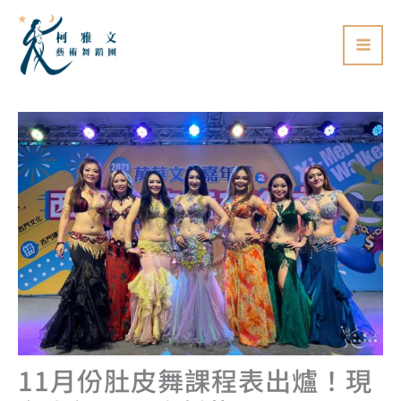
跳
至
主
要
內
容
11月份肚皮舞課程表出爐！現