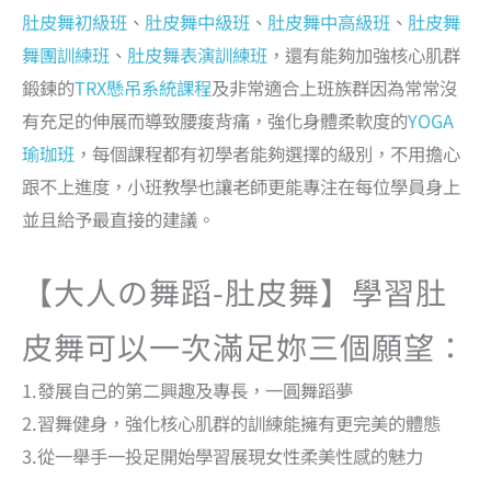
肚皮舞初級班
、
肚皮舞中級班
、
肚皮舞中高級班
、
肚皮舞
舞團訓練班
、
肚皮舞表演訓練班
，還有能夠加強核心肌群
鍛鍊的
TRX懸吊系統課程
及非常適合上班族群因為常常沒
有充足的伸展而導致腰痠背痛，強化身體柔軟度的
YOGA
瑜珈班
，每個課程都有初學者能夠選擇的級別，不用擔心
跟不上進度，小班教學也讓老師更能專注在每位學員身上
並且給予最直接的建議。
【大人の舞蹈-肚皮舞】學習肚
皮舞可以一次滿足妳三個願望：
1.發展自己的第二興趣及專長，一圓舞蹈夢
2.習舞健身，強化核心肌群的訓練能擁有更完美的體態
3.從一舉手一投足開始學習展現女性柔美性感的魅力