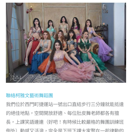
聯絡柯雅文藝術舞蹈團
我們位於西門町捷運站一號出口直結步行三分鐘就能抵達
的絕佳地點，空間開放舒適、每位肚皮舞老師都各有擅
長，上課笑語連連（好吧！有時候比較嚴格的舞團訓練班
例外）動感又活潑，完全是下班下課大家聚在一起律動的