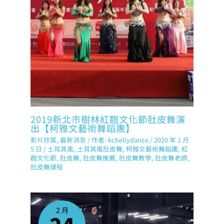
2019新北市樹林紅麴文化節肚皮舞演
出【柯雅文藝術舞蹈團】
影片欣賞
,
最新消息
/ 作者:
kcbellydance
/
2020 年 1 月
5 日
/
土耳其風
,
土耳其風肚皮舞
,
柯雅文藝術舞蹈團
,
紅
麴文化節
,
肚皮舞
,
肚皮舞推薦
,
肚皮舞教學
,
肚皮舞老師
,
肚皮舞課程
2 月