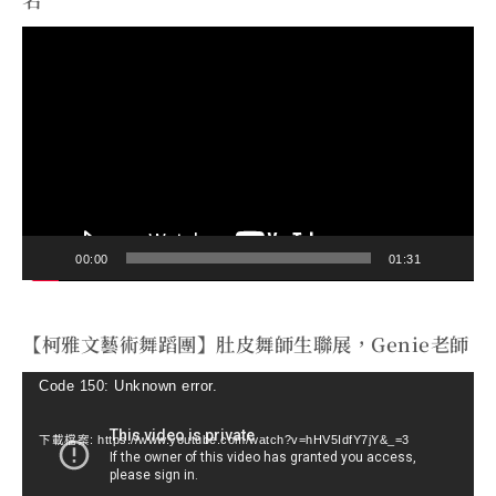
視
訊
播
放
器
00:00
01:31
【柯雅文藝術舞蹈團】肚皮舞師生聯展，Genie老師
視
Code 150: Unknown error.
訊
下載檔案: https://www.youtube.com/watch?v=hHV5IdfY7jY&_=3
播
放