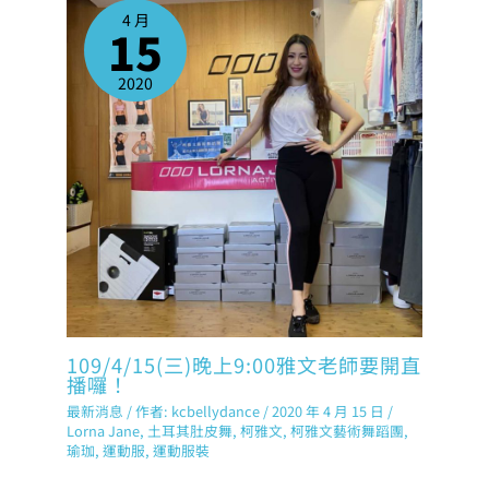
4 月
15
2020
109/4/15(三)晚上9:00雅文老師要開直
播囉！
最新消息
/ 作者:
kcbellydance
/
2020 年 4 月 15 日
/
Lorna Jane
,
土耳其肚皮舞
,
柯雅文
,
柯雅文藝術舞蹈團
,
瑜珈
,
運動服
,
運動服裝