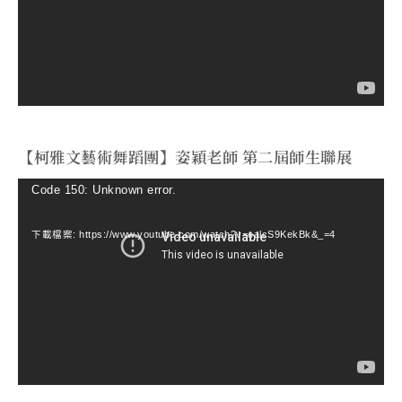
器
【柯雅文藝術舞蹈團】姿穎老師 第二屆師生聯展
視
Code 150: Unknown error.
訊
下載檔案: https://www.youtube.com/watch?v=ealcS9KekBk&_=4
播
放
器