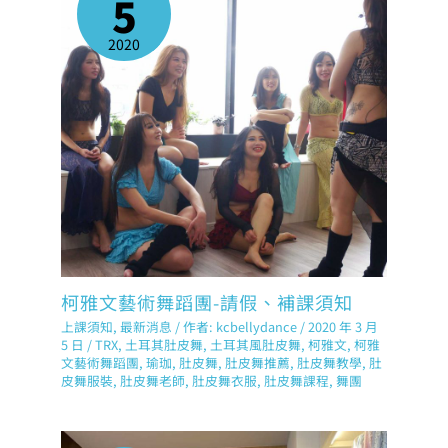
5
2020
柯雅文藝術舞蹈團-請假、補課須知
上課須知
,
最新消息
/ 作者:
kcbellydance
/
2020 年 3 月
5 日
/
TRX
,
土耳其肚皮舞
,
土耳其風肚皮舞
,
柯雅文
,
柯雅
文藝術舞蹈團
,
瑜珈
,
肚皮舞
,
肚皮舞推薦
,
肚皮舞教學
,
肚
皮舞服裝
,
肚皮舞老師
,
肚皮舞衣服
,
肚皮舞課程
,
舞團