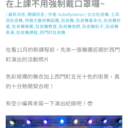
在上課不用強制戴口罩囉~
/
最新消息
,
開課訊息
/ 作者:
kcbellydance
/
台北肚皮舞
,
土耳
其肚皮舞
,
柯雅文藝術舞蹈團
,
肚皮舞
,
肚皮舞基本功
,
肚皮舞好
處
,
肚皮舞推薦
,
肚皮舞教室
,
肚皮舞老師
,
肚皮舞肚子
,
肚皮舞
表演
,
肚皮舞課程
,
西門町肚皮舞
在看11月的新課程前，先來一張舞團近期於西門
町演出的活動照片
色彩斑斕的舞衣加上西門町五光十色的街景，真
的十分熱鬧契合呢！
有空小編再來寫一下演出紀錄吧！😎