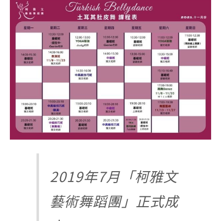
2019年7月「柯雅文
藝術舞蹈團」正式成