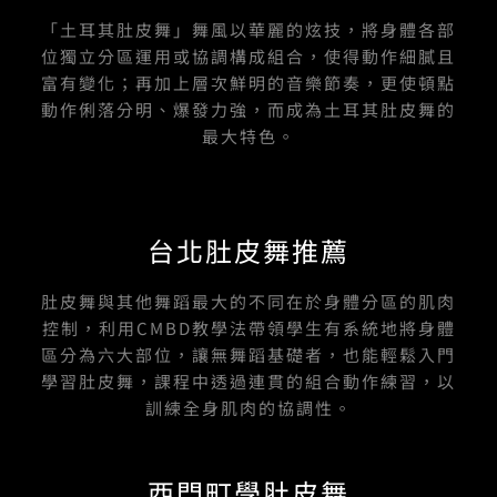
k
a
-
m
「土耳其肚皮舞」舞風以華麗的炫技，將身體各部
f
位獨立分區運用或協調構成組合，使得動作細膩且
富有變化；再加上層次鮮明的音樂節奏，更使頓點
動作俐落分明、爆發力強，而成為土耳其肚皮舞的
最大特色。
台北肚皮舞推薦
肚皮舞與其他舞蹈最大的不同在於身體分區的肌肉
控制，利用CMBD教學法帶領學生有系統地將身體
區分為六大部位，讓無舞蹈基礎者，也能輕鬆入門
學習肚皮舞，課程中透過連貫的組合動作練習，以
訓練全身肌肉的協調性。
西門町學肚皮舞