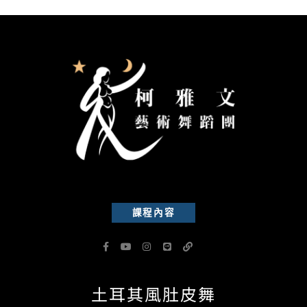
課程內容
F
Y
I
L
L
a
o
n
i
i
c
u
s
n
n
e
t
t
e
k
b
u
a
土耳其風肚皮舞
o
b
g
o
e
r