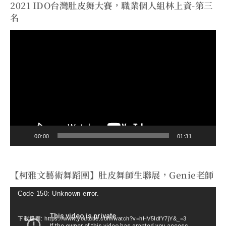
2021 IDO台灣肚皮舞大賽，職業個人組林上資-第三
名
視
訊
播
放
器
00:00
01:31
【柯雅文藝術舞蹈團】肚皮舞師生聯展，Genie老師
視
Code 150: Unknown error.
訊
下載檔案: https://www.youtube.com/watch?v=hHV5IdfY7jY&_=3