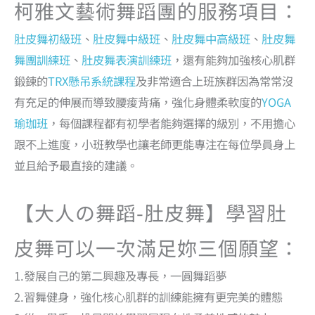
柯雅文藝術舞蹈團的服務項目：
肚皮舞初級班
、
肚皮舞中級班
、
肚皮舞中高級班
、
肚皮舞
舞團訓練班
、
肚皮舞表演訓練班
，還有能夠加強核心肌群
鍛鍊的
TRX懸吊系統課程
及非常適合上班族群因為常常沒
有充足的伸展而導致腰痠背痛，強化身體柔軟度的
YOGA
瑜珈班
，每個課程都有初學者能夠選擇的級別，不用擔心
跟不上進度，小班教學也讓老師更能專注在每位學員身上
並且給予最直接的建議。
【大人の舞蹈-肚皮舞】學習肚
皮舞可以一次滿足妳三個願望：
1.發展自己的第二興趣及專長，一圓舞蹈夢
2.習舞健身，強化核心肌群的訓練能擁有更完美的體態