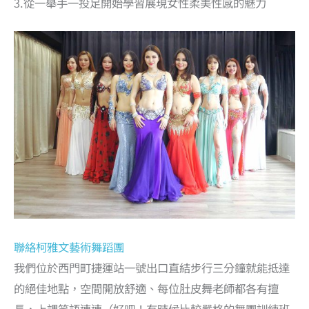
3.從一舉手一投足開始學習展現女性柔美性感的魅力
聯絡柯雅文藝術舞蹈團
我們位於西門町捷運站一號出口直結步行三分鐘就能抵達
的絕佳地點，空間開放舒適、每位肚皮舞老師都各有擅