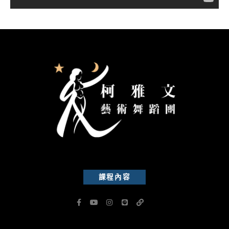
課程內容
F
Y
I
L
L
a
o
n
i
i
c
u
s
n
n
e
t
t
e
k
b
u
a