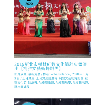
2020
2019新北市樹林紅麴文化節肚皮舞演
出【柯雅文藝術舞蹈團】
影片欣賞
,
最新消息
/ 作者:
kcbellydance
/
2020 年 1 月
5 日
/
土耳其風
,
土耳其風肚皮舞
,
柯雅文藝術舞蹈團
,
紅
麴文化節
,
肚皮舞
,
肚皮舞推薦
,
肚皮舞教學
,
肚皮舞老師
,
肚皮舞課程