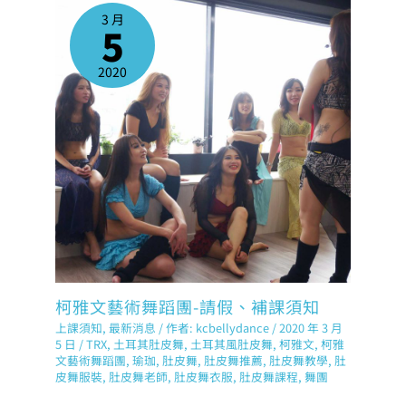
3 月
5
2020
柯雅文藝術舞蹈團-請假、補課須知
上課須知
,
最新消息
/ 作者:
kcbellydance
/
2020 年 3 月
5 日
/
TRX
,
土耳其肚皮舞
,
土耳其風肚皮舞
,
柯雅文
,
柯雅
文藝術舞蹈團
,
瑜珈
,
肚皮舞
,
肚皮舞推薦
,
肚皮舞教學
,
肚
皮舞服裝
,
肚皮舞老師
,
肚皮舞衣服
,
肚皮舞課程
,
舞團