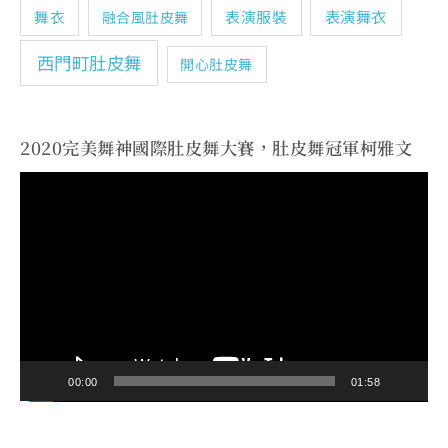
表演舞衣
舞衣
表演服裝
融合風肚皮舞
西門町肚皮舞
開心肚皮舞
2020完美舞神國際肚皮舞大賽，肚皮舞冠軍柯雅文
視
訊
播
放
器
00:00
01:58