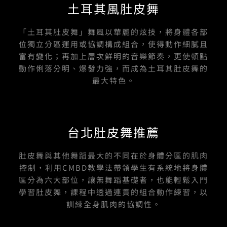
土耳其風肚皮舞
o
b
g
o
e
r
k
a
-
m
「土耳其肚皮舞」舞風以華麗的炫技，將身體各部
f
位獨立分區運用或協調構成組合，使得動作細膩且
富有變化；再加上層次鮮明的音樂節奏，更使頓點
動作俐落分明、爆發力強，而成為土耳其肚皮舞的
最大特色。
台北肚皮舞推薦
肚皮舞與其他舞蹈最大的不同在於身體分區的肌肉
控制，利用CMBD教學法帶領學生有系統地將身體
區分為六大部位，讓無舞蹈基礎者，也能輕鬆入門
學習肚皮舞，課程中透過連貫的組合動作練習，以
訓練全身肌肉的協調性。