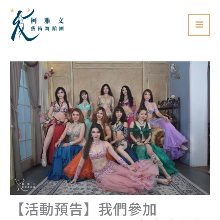
跳
至
主
要
內
容
【活動預告】我們參加