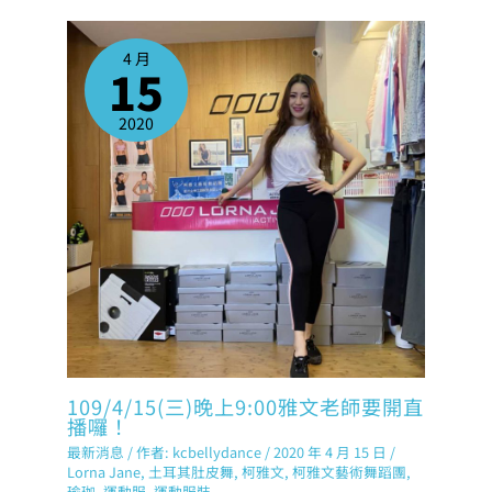
4 月
15
2020
109/4/15(三)晚上9:00雅文老師要開直
播囉！
最新消息
/ 作者:
kcbellydance
/
2020 年 4 月 15 日
/
Lorna Jane
,
土耳其肚皮舞
,
柯雅文
,
柯雅文藝術舞蹈團
,
瑜珈
,
運動服
,
運動服裝