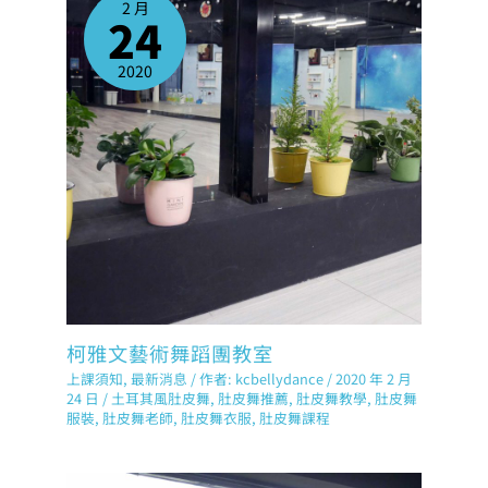
2 月
24
2020
柯雅文藝術舞蹈團教室
上課須知
,
最新消息
/ 作者:
kcbellydance
/
2020 年 2 月
24 日
/
土耳其風肚皮舞
,
肚皮舞推薦
,
肚皮舞教學
,
肚皮舞
服裝
,
肚皮舞老師
,
肚皮舞衣服
,
肚皮舞課程