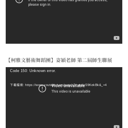
播
放
器
【柯雅文藝術舞蹈團】姿穎老師 第二屆師生聯展
視
Code 150: Unknown error.
訊
下載檔案: https://www.youtube.com/watch?v=ealcS9KekBk&_=4
播
放
器