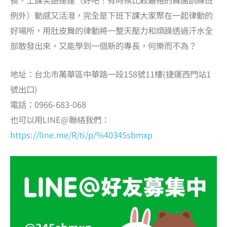
長，上課笑語連連（好吧！有時候比較嚴格的舞團訓練班
例外）動感又活潑，完全是下班下課大家聚在一起律動的
好場所，用肚皮舞的律動將一整天壓力和煩躁透過汗水全
部散發出來，又能學到一個新的專長，何樂而不為？
地址：台北市萬華區中華路一段158號11樓(捷運西門站1
號出口)
電話：0966-683-068
也可以用LINE@聯絡我們：
https://line.me/R/ti/p/%40345sbmxp