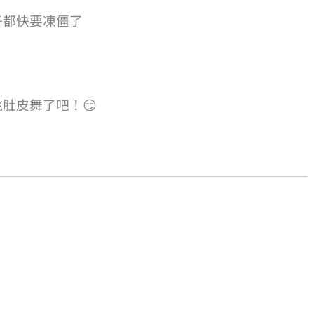
子都快要凍僵了
肚皮舞了吧！😏