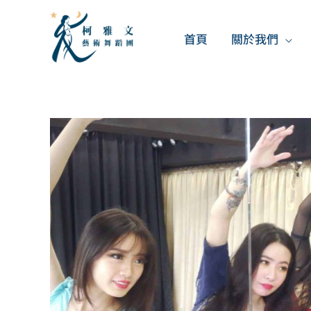
跳
至
首頁
關於我們
主
要
內
容