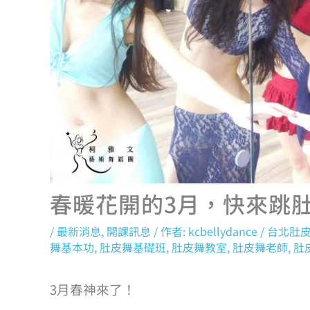
春暖花開的3月，快來跳
/
最新消息
,
開課訊息
/ 作者:
kcbellydance
/
台北肚
舞基本功
,
肚皮舞基礎班
,
肚皮舞教室
,
肚皮舞老師
,
肚
3月春神來了！