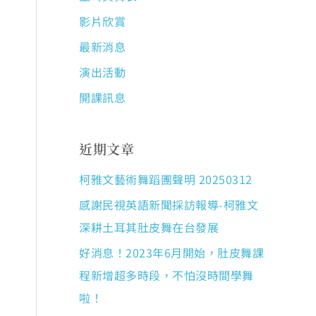
影片欣賞
最新消息
演出活動
開課訊息
近期文章
柯雅文藝術舞蹈團聲明 20250312
感謝民視英語新聞採訪報導-柯雅文
深耕土耳其肚皮舞在台發展
好消息！2023年6月開始，肚皮舞課
程新增超多時段，不怕沒時間學舞
啦！