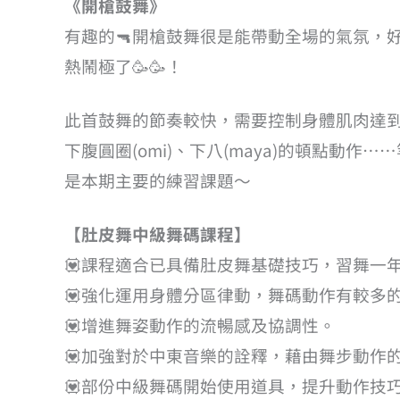
《開槍鼓舞》
有趣的🔫開槍鼓舞很是能帶動全場的氣氛，
熱鬧極了🥳🥳！
此首鼓舞的節奏較快，需要控制身體肌肉達到瞬
下腹圓圈(omi)、下八(maya)的頓點動
是本期主要的練習課題～
【肚皮舞中級舞碼課程】
💟課程適合已具備肚皮舞基礎技巧，習舞一
💟強化運用身體分區律動，舞碼動作有較多
💟增進舞姿動作的流暢感及協調性。
💟加強對於中東音樂的詮釋，藉由舞步動作
💟部份中級舞碼開始使用道具，提升動作技