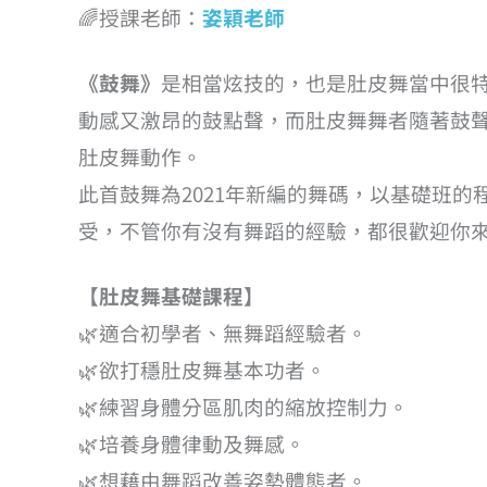
🌈授課老師
：
姿穎老師
《鼓舞》
是相當炫技的，也是肚皮舞當中很
動感又激昂的鼓點聲，而肚皮舞舞者隨著鼓
肚皮舞動作。
此首鼓舞為2021年新編的舞碼，以基礎班
受，不管你有沒有舞蹈的經驗，都很歡迎你
【肚皮舞基礎課程】
🌿適合初學者、無舞蹈經驗者。
🌿欲打穩肚皮舞基本功者。
🌿練習身體分區肌肉的縮放控制力。
🌿培養身體律動及舞感。
🌿想藉由舞蹈改善姿勢體態者。