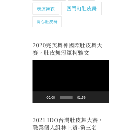
西門町肚皮舞
表演舞衣
開心肚皮舞
2020完美舞神國際肚皮舞大
賽，肚皮舞冠軍柯雅文
視
訊
播
放
00:00
01:58
器
2021 IDO台灣肚皮舞大賽，
職業個人組林上資-第三名