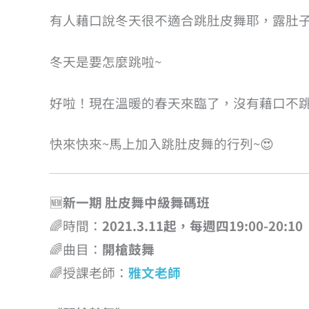
有人藉口說冬天很不適合跳肚皮舞耶，露肚
冬天是要怎麼跳啦~
好啦！現在溫暖的春天來臨了，沒有藉口不跳
快來快來~馬上加入跳肚皮舞的行列~😍
🆕
新一期 肚皮舞中級舞碼班
🌈時間：
2021.3.11起，每週四19:00-20:10
🌈曲目：
開槍鼓舞
🌈授課老師：
雅文老師