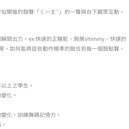
好似開槍的鼓聲「ㄑㄧㄤˋ」的一聲與台下觀眾互動，
間出力，ex:快速的正駱駝、肩膀shimmy、快速的
作……等，如何能將這些動作精準的融合到每一個鼓點聲，
年以上之學生。
的變化。
的變化，訓練舞碼記憶力。
巧。