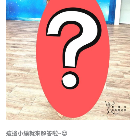
這邊小編就來解答啦~😍