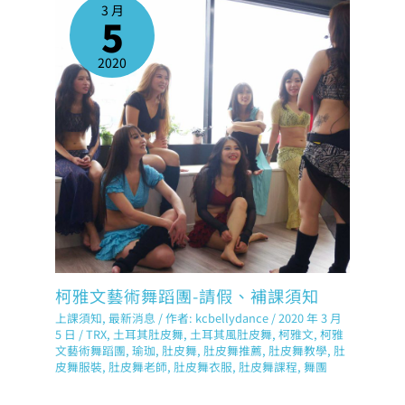
3 月
5
2020
柯雅文藝術舞蹈團-請假、補課須知
上課須知
,
最新消息
/ 作者:
kcbellydance
/
2020 年 3 月
5 日
/
TRX
,
土耳其肚皮舞
,
土耳其風肚皮舞
,
柯雅文
,
柯雅
文藝術舞蹈團
,
瑜珈
,
肚皮舞
,
肚皮舞推薦
,
肚皮舞教學
,
肚
皮舞服裝
,
肚皮舞老師
,
肚皮舞衣服
,
肚皮舞課程
,
舞團