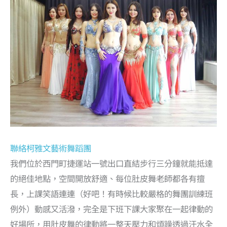
聯絡柯雅文藝術舞蹈團
我們位於西門町捷運站一號出口直結步行三分鐘就能抵達
的絕佳地點，空間開放舒適、每位肚皮舞老師都各有擅
長，上課笑語連連（好吧！有時候比較嚴格的舞團訓練班
例外）動感又活潑，完全是下班下課大家聚在一起律動的
好場所，用肚皮舞的律動將一整天壓力和煩躁透過汗水全