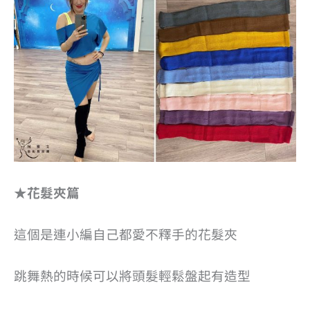
★花髮夾篇
這個是連小編自己都愛不釋手的花髮夾
跳舞熱的時候可以將頭髮輕鬆盤起有造型