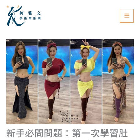
跳
至
主
要
內
容
新手必問問題：第一次學習肚