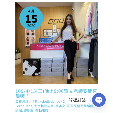
4 月
15
2020
109/4/15(三)晚上9:00雅文老師要開直
播囉！
發起對話
最新消息
/ 作者:
kcbellydance
/
2020 年 4 月 15 日
/
Lorna Jane
,
土耳其肚皮舞
,
柯雅文
,
柯雅文藝術舞蹈團
,
OPEN
瑜珈
,
運動服
,
運動服裝
CHATY