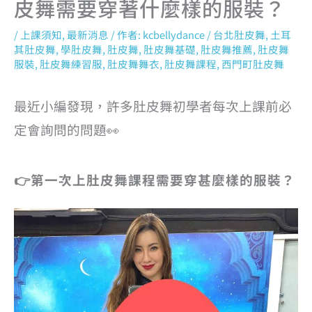
皮舞需要穿著什麼樣的服裝？
/
上課須知
,
最新消息
/ 作者:
kcbellydance
/
台北肚皮舞
,
土耳
其肚皮舞
,
學肚皮舞
,
肚皮舞
,
肚皮舞基礎
,
肚皮舞推薦
,
肚皮舞
服裝
,
肚皮舞練習服
,
肚皮舞舞衣
,
肚皮舞課程
,
西門町肚皮舞
最近小編發現，許多肚皮舞初學者每次上課前必
定會詢問的問題👀
👉第一次上肚皮舞課程需要穿甚麼樣的服裝？