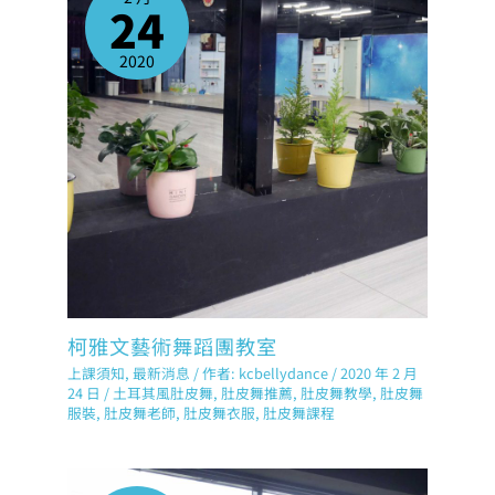
24
2020
柯雅文藝術舞蹈團教室
上課須知
,
最新消息
/ 作者:
kcbellydance
/
2020 年 2 月
24 日
/
土耳其風肚皮舞
,
肚皮舞推薦
,
肚皮舞教學
,
肚皮舞
服裝
,
肚皮舞老師
,
肚皮舞衣服
,
肚皮舞課程