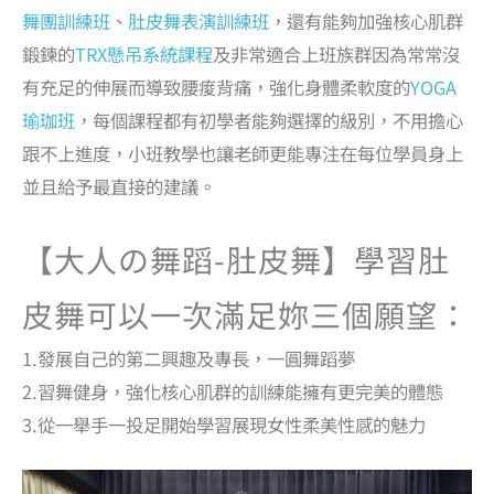
舞團訓練班
、
肚皮舞表演訓練班
，還有能夠加強核心肌群
鍛鍊的
TRX懸吊系統課程
及非常適合上班族群因為常常沒
有充足的伸展而導致腰痠背痛，強化身體柔軟度的
YOGA
瑜珈班
，每個課程都有初學者能夠選擇的級別，不用擔心
跟不上進度，小班教學也讓老師更能專注在每位學員身上
並且給予最直接的建議。
【大人の舞蹈-肚皮舞】學習肚
皮舞可以一次滿足妳三個願望：
1.發展自己的第二興趣及專長，一圓舞蹈夢
2.習舞健身，強化核心肌群的訓練能擁有更完美的體態
3.從一舉手一投足開始學習展現女性柔美性感的魅力