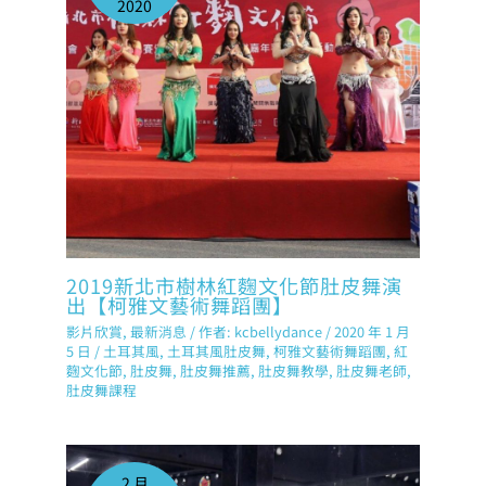
2020
2019新北市樹林紅麴文化節肚皮舞演
出【柯雅文藝術舞蹈團】
影片欣賞
,
最新消息
/ 作者:
kcbellydance
/
2020 年 1 月
5 日
/
土耳其風
,
土耳其風肚皮舞
,
柯雅文藝術舞蹈團
,
紅
麴文化節
,
肚皮舞
,
肚皮舞推薦
,
肚皮舞教學
,
肚皮舞老師
,
肚皮舞課程
2 月