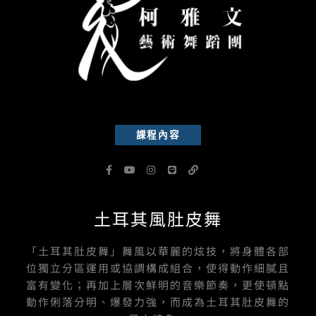
課程內容
F
Y
I
L
L
a
o
n
i
i
c
u
s
n
n
e
t
t
e
k
b
u
a
土耳其風肚皮舞
o
b
g
o
e
r
k
a
-
m
「土耳其肚皮舞」舞風以華麗的炫技，將身體各部
f
位獨立分區運用或協調構成組合，使得動作細膩且
富有變化；再加上層次鮮明的音樂節奏，更使頓點
動作俐落分明、爆發力強，而成為土耳其肚皮舞的