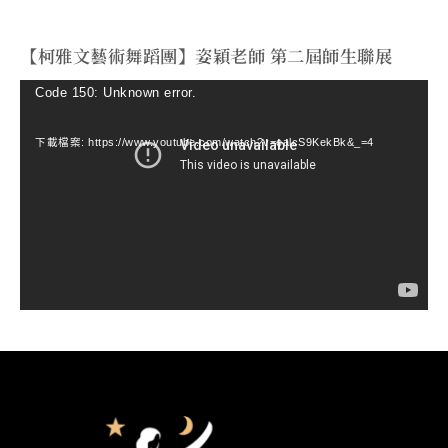
【柯雅文藝術舞蹈團】姿穎老師 第二屆師生聯展
視
Code 150: Unknown error.
訊
下載檔案: https://www.youtube.com/watch?v=ealcS9KekBk&_=4
播
放
器