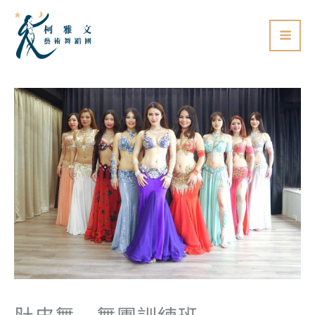
跳
至
主
要
內
容