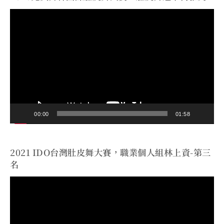
視
訊
播
放
器
00:00
01:58
2021 IDO台灣肚皮舞大賽，職業個人組林上資-第三
名
視
訊
播