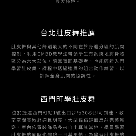
最大特色。
台北肚皮舞推薦
肚皮舞與其他舞蹈最大的不同在於身體分區的肌肉
控制，利用CMBD教學法帶領學生有系統地將身體
區分為六大部位，讓無舞蹈基礎者，也能輕鬆入門
學習肚皮舞，課程中透過連貫的組合動作練習，以
訓練全身肌肉的協調性。
西門町學肚皮舞
位於捷運西門町站1號出口步行30秒即可到達，教
室空間寬敞舒適且明亮，大型舞蹈鏡面反射完美舞
姿，室內佈置裝飾品多來自土耳其當地，學員學習
肚皮舞的同時也體驗土耳其風情，為學習肚皮舞的