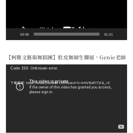
放
器
00:00
01:31
【柯雅文藝術舞蹈團】肚皮舞師生聯展，Genie老師
視
Code 150: Unknown error.
訊
下載檔案: https://www.youtube.com/watch?v=hHV5IdfY7jY&_=3
播
放
器