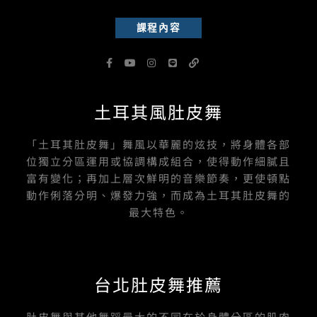
課程內容
F
Y
I
L
L
a
o
n
i
i
c
u
s
n
n
e
t
t
e
k
b
u
a
土耳其風肚皮舞
o
b
g
o
e
r
k
a
-
m
「土耳其肚皮舞」舞風以華麗的炫技，將身體各部
f
位獨立分區運用或協調構成組合，使得動作細膩且
富有變化；再加上層次鮮明的音樂節奏，更使頓點
動作俐落分明、爆發力強，而成為土耳其肚皮舞的
最大特色。
台北肚皮舞推薦
肚皮舞與其他舞蹈最大的不同在於身體分區的肌肉