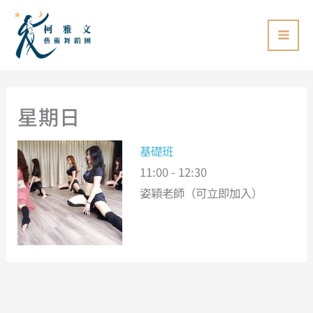
跳
至
主
要
內
星期日
容
基礎班
11:00
-
12:30
姿穎老師（可立即加入）