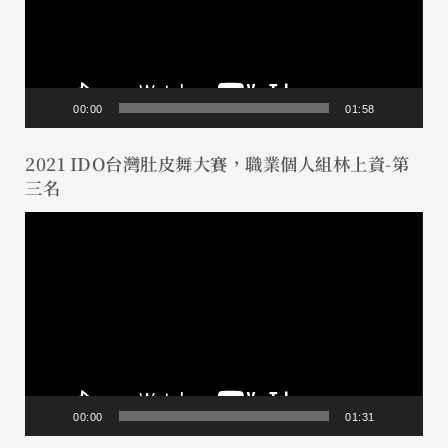
放
器
00:00
01:58
2021 IDO台灣肚皮舞大賽，職業個人組林上資-第
三名
視
訊
播
放
器
00:00
01:31