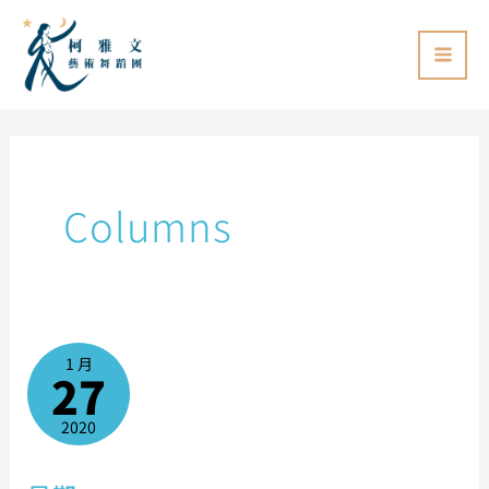
跳
至
主
要
內
容
Columns
星
期
1 月
一
27
2020