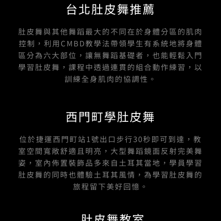
台北肚皮舞推薦
肚皮舞與其他舞蹈最大的不同在於身體分區的肌肉
控制，利用CMBD教學法帶領學生有系統地將身體
區分為六大部位，讓無舞蹈基礎者，也能輕鬆入門
學習肚皮舞，課程中透過連貫的組合動作練習，以
訓練全身肌肉的協調性。
西門町學肚皮舞
位於捷運西門町站1號出口步行30秒即可到達，教
室空間寬敞舒適且明亮，大型舞蹈鏡面反射完美舞
姿，室內佈置裝飾品多來自土耳其當地，學員學習
肚皮舞的同時也體驗土耳其風情，為學習肚皮舞的
旅程留下美好回憶。
肚皮舞教室