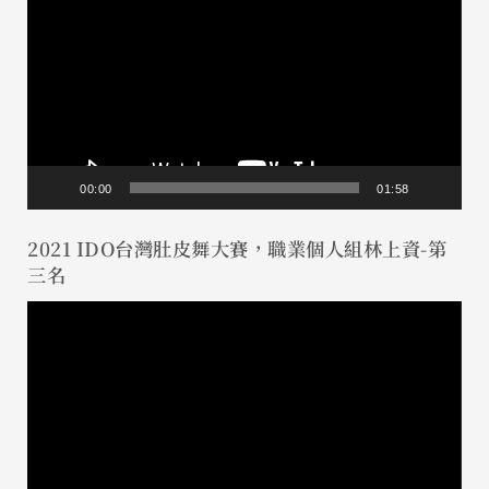
訊
播
放
器
00:00
01:58
2021 IDO台灣肚皮舞大賽，職業個人組林上資-第
三名
視
訊
播
放
器