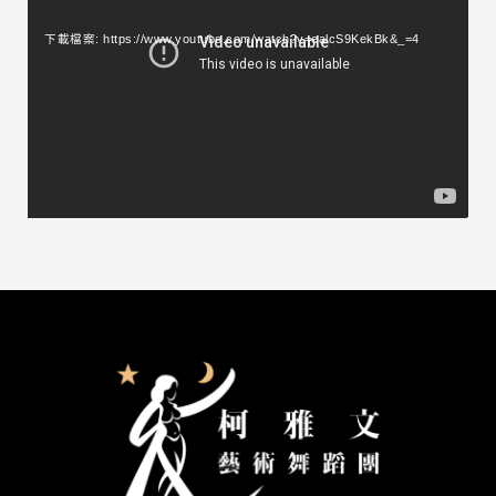
訊
下載檔案: https://www.youtube.com/watch?v=ealcS9KekBk&_=4
播
放
器