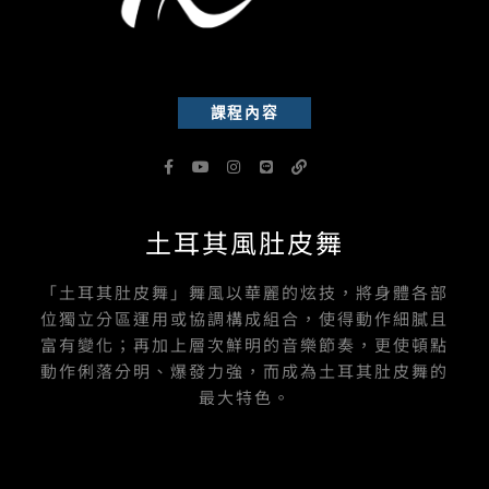
課程內容
F
Y
I
L
L
a
o
n
i
i
c
u
s
n
n
e
t
t
e
k
b
u
a
土耳其風肚皮舞
o
b
g
o
e
r
k
a
-
m
「土耳其肚皮舞」舞風以華麗的炫技，將身體各部
f
位獨立分區運用或協調構成組合，使得動作細膩且
富有變化；再加上層次鮮明的音樂節奏，更使頓點
動作俐落分明、爆發力強，而成為土耳其肚皮舞的
最大特色。