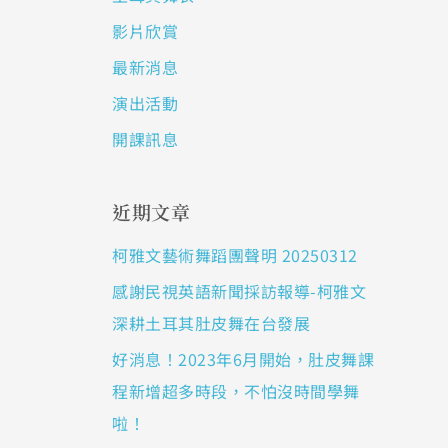
影片欣賞
最新消息
演出活動
開課訊息
近期文章
柯雅文藝術舞蹈團聲明 20250312
感謝民視英語新聞採訪報導-柯雅文
深耕土耳其肚皮舞在台發展
好消息！2023年6月開始，肚皮舞課
程新增超多時段，不怕沒時間學舞
啦！