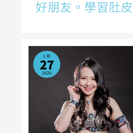
好朋友。學習肚皮
林
上
資
1 月
27
2020