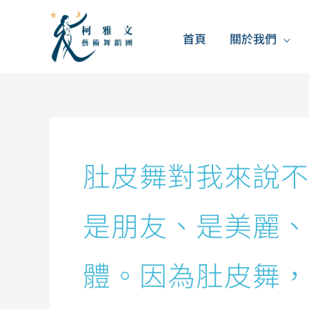
跳
至
首頁
關於我們
主
要
內
容
肚皮舞對我來說不
是朋友、是美麗、
體。因為肚皮舞，