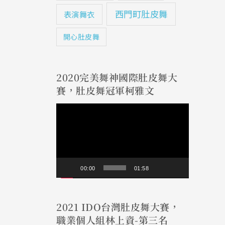
西門町肚皮舞
表演舞衣
開心肚皮舞
2020完美舞神國際肚皮舞大
賽，肚皮舞冠軍柯雅文
視
訊
播
放
00:00
01:58
器
2021 IDO台灣肚皮舞大賽，
職業個人組林上資-第三名