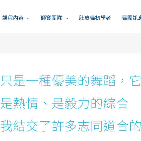
課程內容
師資團隊
肚皮舞初學者
舞團訊
只是一種優美的舞蹈，
是熱情、是毅力的綜合
我結交了許多志同道合