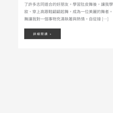
了許多志同道合的好朋友。學習肚皮舞後，讓我學
妝、穿上高跟鞋翩翩起舞，成為一位美麗的舞者。
舞讓我對一個事物充滿執著與熱情。自從接 […]
詳細閱讀 »