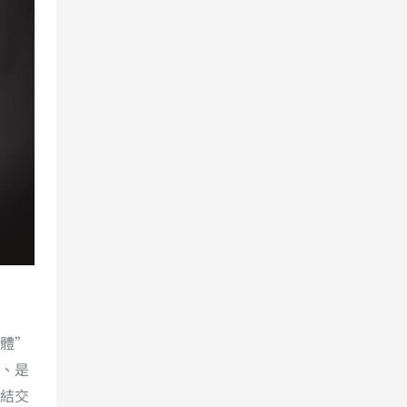
體”
、是
結交