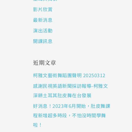
影片欣賞
最新消息
演出活動
開課訊息
近期文章
柯雅文藝術舞蹈團聲明 20250312
感謝民視英語新聞採訪報導-柯雅文
深耕土耳其肚皮舞在台發展
好消息！2023年6月開始，肚皮舞課
程新增超多時段，不怕沒時間學舞
啦！