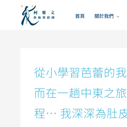
跳
至
首頁
關於我們
主
要
內
容
搜
尋
從小學習芭蕾的我
關
鍵
字:
而在一趟中東之旅
程… 我深深為肚