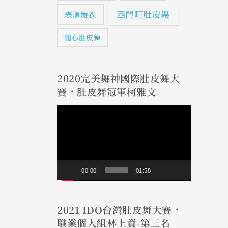
西門町肚皮舞
表演舞衣
開心肚皮舞
2020完美舞神國際肚皮舞大
賽，肚皮舞冠軍柯雅文
視
訊
播
放
00:00
01:58
器
2021 IDO台灣肚皮舞大賽，
職業個人組林上資-第三名