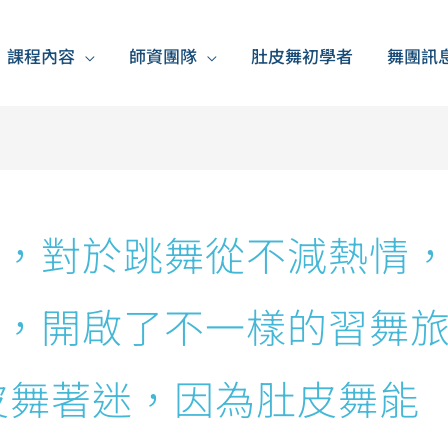
課程內容
師資團隊
肚皮舞初學者
舞團訊
，對於跳舞從不減熱情
，開啟了不一樣的習舞
皮舞著迷，因為肚皮舞能