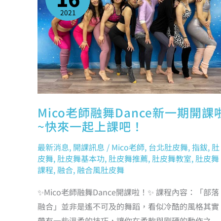
新
一
2021
期
開
課
啦
~
快
來
一
起
上
課
吧！
Mico老師融舞Dance新一期開課
~快來一起上課吧！
最新消息
,
開課訊息
/
Mico老師
,
台北肚皮舞
,
指鈸
,
肚
皮舞
,
肚皮舞基本功
,
肚皮舞推薦
,
肚皮舞教室
,
肚皮舞
課程
,
融合
,
融合風肚皮舞
✨Mico老師融舞Dance開課啦！✨ 課程內容：「部落
融合」並非是遙不可及的舞蹈，看似冷酷的風格其實
帶有一些溫柔的技巧，讓你在柔軟與剛硬的動作之