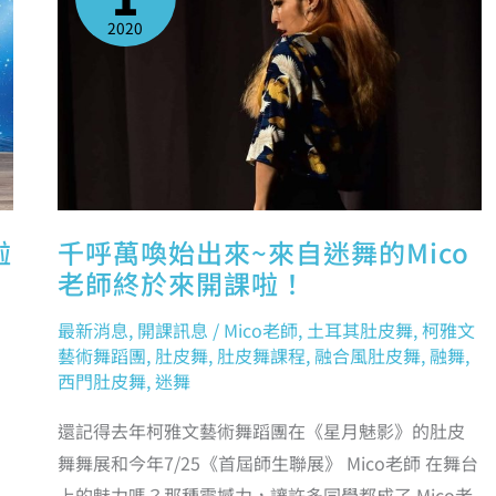
來
~
2020
來
自
迷
舞
的
MICO
老
師
終
於
來
開
課
啦！
啦
千呼萬喚始出來~來自迷舞的Mico
老師終於來開課啦！
最新消息
,
開課訊息
/
Mico老師
,
土耳其肚皮舞
,
柯雅文
藝術舞蹈團
,
肚皮舞
,
肚皮舞課程
,
融合風肚皮舞
,
融舞
,
西門肚皮舞
,
迷舞
還記得去年柯雅文藝術舞蹈團在《星月魅影》的肚皮
舞舞展和今年7/25《首屆師生聯展》 Mico老師 在舞台
上的魅力嗎？那種震撼力，讓許多同學都成了 Mico老