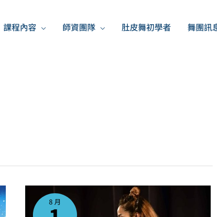
課程內容
師資團隊
肚皮舞初學者
舞團訊
千
呼
萬
8 月
喚
1
始
出