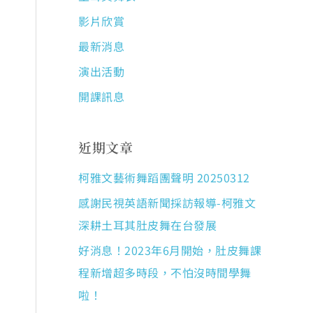
影片欣賞
最新消息
演出活動
開課訊息
近期文章
柯雅文藝術舞蹈團聲明 20250312
感謝民視英語新聞採訪報導-柯雅文
深耕土耳其肚皮舞在台發展
好消息！2023年6月開始，肚皮舞課
程新增超多時段，不怕沒時間學舞
啦！