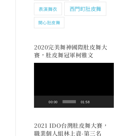
西門町肚皮舞
表演舞衣
開心肚皮舞
2020完美舞神國際肚皮舞大
賽，肚皮舞冠軍柯雅文
視
訊
播
放
00:00
01:58
器
2021 IDO台灣肚皮舞大賽，
職業個人組林上資-第三名