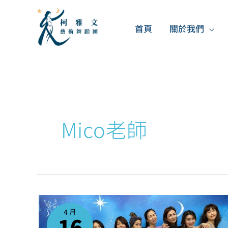
跳
至
首頁
關於我們
主
要
內
容
Mico老師
MICO
老
師
4 月
融
16
舞
DANCE