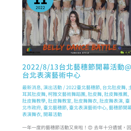
開
幕
2022
活
動
@
台
北
表
演
藝
術
中
心
2022/8/13台北藝穗節開幕活動
台北表演藝術中心
最新消息
,
演出活動
/
2022臺北藝穗節
,
台北肚皮舞
,
耳其肚皮舞
,
柯雅文藝術舞蹈團
,
肚皮舞
,
肚皮舞推薦
,
肚皮舞教學
,
肚皮舞教室
,
肚皮舞舞衣
,
肚皮舞表演
,
臺
北市政府
,
臺北藝穗節
,
臺北表演藝術中心
,
藝穗節開
表演舞衣
,
開幕活動
一年一度的藝穗節活動又來啦！😍 去年十分遺憾，