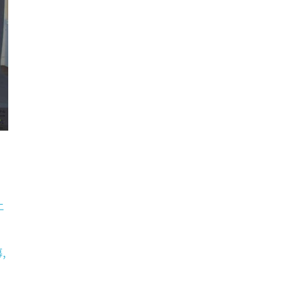
@
土
幕
,
因