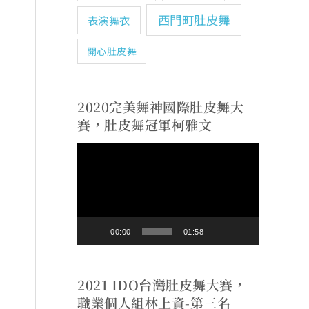
西門町肚皮舞
表演舞衣
開心肚皮舞
2020完美舞神國際肚皮舞大
賽，肚皮舞冠軍柯雅文
視
訊
播
放
00:00
01:58
器
2021 IDO台灣肚皮舞大賽，
職業個人組林上資-第三名