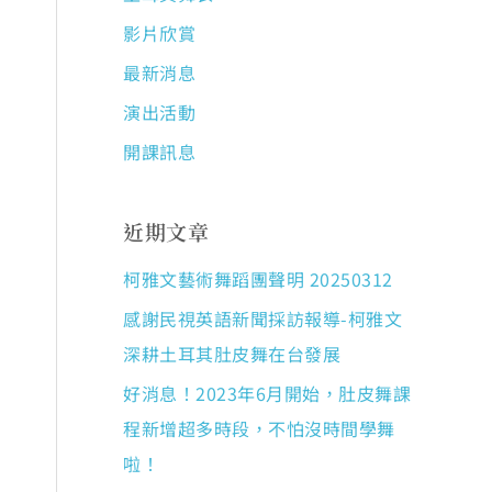
影片欣賞
最新消息
演出活動
開課訊息
近期文章
柯雅文藝術舞蹈團聲明 20250312
感謝民視英語新聞採訪報導-柯雅文
深耕土耳其肚皮舞在台發展
好消息！2023年6月開始，肚皮舞課
程新增超多時段，不怕沒時間學舞
啦！