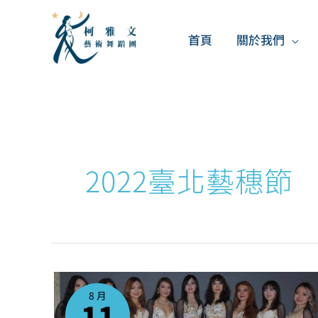
跳
至
首頁
關於我們
主
要
內
容
2022臺北藝穗節
2022/8/13
台
北
8 月
藝
11
穗
節