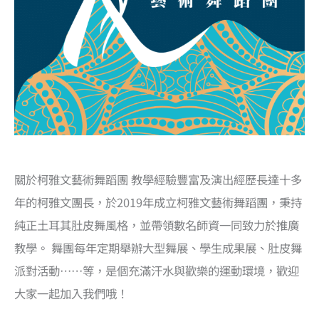
關於柯雅文藝術舞蹈團 教學經驗豐富及演出經歷長達十多
年的柯雅文團長，於2019年成立柯雅文藝術舞蹈團，秉持
純正土耳其肚皮舞風格，並帶領數名師資一同致力於推廣
教學。 舞團每年定期舉辦大型舞展、學生成果展、肚皮舞
派對活動……等，是個充滿汗水與歡樂的運動環境，歡迎
大家一起加入我們哦！