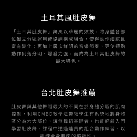
c
u
s
n
n
e
t
t
e
k
b
u
a
土耳其風肚皮舞
o
b
g
o
e
r
k
a
-
m
「土耳其肚皮舞」舞風以華麗的炫技，將身體各部
f
位獨立分區運用或協調構成組合，使得動作細膩且
富有變化；再加上層次鮮明的音樂節奏，更使頓點
動作俐落分明、爆發力強，而成為土耳其肚皮舞的
最大特色。
台北肚皮舞推薦
肚皮舞與其他舞蹈最大的不同在於身體分區的肌肉
控制，利用CMBD教學法帶領學生有系統地將身體
區分為六大部位，讓無舞蹈基礎者，也能輕鬆入門
學習肚皮舞，課程中透過連貫的組合動作練習，以
訓練全身肌肉的協調性。