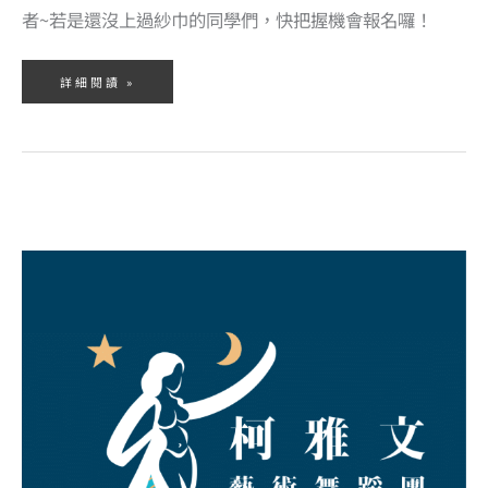
者~若是還沒上過紗巾的同學們，快把握機會報名囉！
詳細閱讀 »