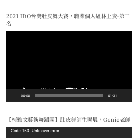
2021 IDO台灣肚皮舞大賽，職業個人組林上資-第三
名
視
訊
播
放
器
00:00
01:31
【柯雅文藝術舞蹈團】肚皮舞師生聯展，Genie老師
視
Code 150: Unknown error.