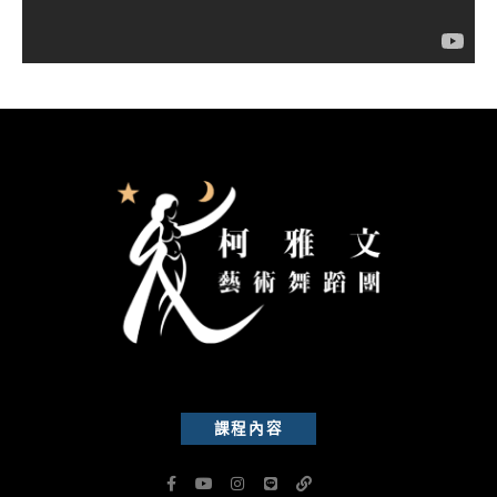
課程內容
F
Y
I
L
L
a
o
n
i
i