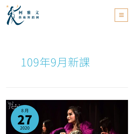
跳
至
主
要
內
容
109年9月新課
來
來
來！
8 月
2020
27
年
9
月
開
學
2020
季
也