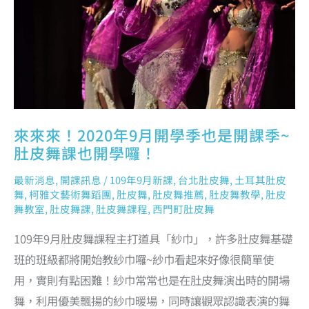
是
開
課
季
~
肚
皮
舞
課
也
開
學
囉！
來來來！2020年9月開學季也是開課季~
肚皮舞課也開學囉！
最新消息
,
開課訊息
/
109年9月新課
,
台北肚皮舞
,
土耳其肚皮
舞
,
柯雅文藝術舞蹈團
,
肚皮舞
,
肚皮舞推薦
,
肚皮舞教學
,
肚皮
舞教室
,
肚皮舞課
,
肚皮舞課程
,
西門町肚皮舞
109年9月肚皮舞課程主打道具「紗巾」，許多肚皮舞基礎
班的班級都將開始教紗巾囉~紗巾看起來好像很簡單使
用，實則有點困難！紗巾常常也是在肚皮舞演出時的開場
舞，利用優美飄揚的紗巾暖場，同時讓觀眾認識表演的舞