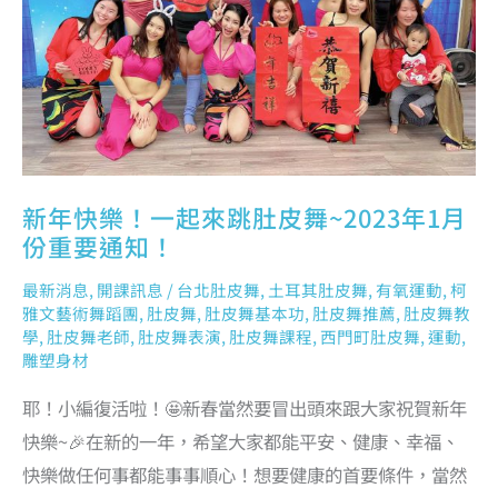
~2023
年
1
月
份
重
要
通
知！
新年快樂！一起來跳肚皮舞~2023年1月
份重要通知！
最新消息
,
開課訊息
/
台北肚皮舞
,
土耳其肚皮舞
,
有氧運動
,
柯
雅文藝術舞蹈團
,
肚皮舞
,
肚皮舞基本功
,
肚皮舞推薦
,
肚皮舞教
學
,
肚皮舞老師
,
肚皮舞表演
,
肚皮舞課程
,
西門町肚皮舞
,
運動
,
雕塑身材
耶！小編復活啦！🤩新春當然要冒出頭來跟大家祝賀新年
快樂~🎉在新的一年，希望大家都能平安、健康、幸福、
快樂做任何事都能事事順心！想要健康的首要條件，當然