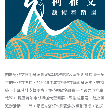
關於柯雅文藝術舞蹈團 教學經驗豐富及演出經歷長達十多
年的柯雅文團長，於2019年成立柯雅文藝術舞蹈團，秉持
純正土耳其肚皮舞風格，並帶領數名師資一同致力於推廣
教學。 舞團每年定期舉辦大型舞展、學生成果展、肚皮舞
派對活動……等，是個充滿汗水與歡樂的運動環境，歡迎