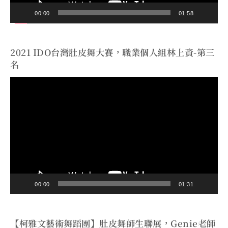
00:00
01:58
2021 IDO台灣肚皮舞大賽，職業個人組林上資-第三
名
視
訊
播
放
器
00:00
01:31
【柯雅文藝術舞蹈團】肚皮舞師生聯展，Genie老師