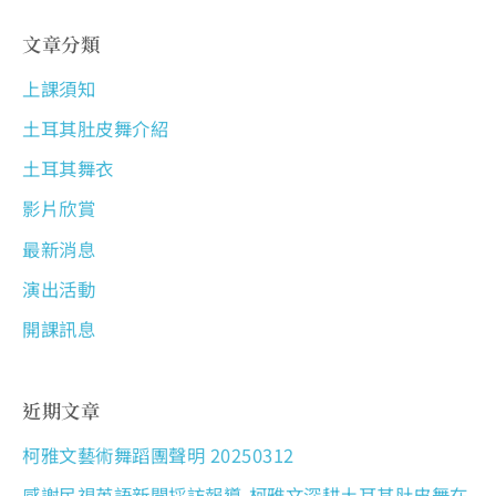
文章分類
上課須知
土耳其肚皮舞介紹
土耳其舞衣
影片欣賞
最新消息
演出活動
開課訊息
近期文章
柯雅文藝術舞蹈團聲明 20250312
感謝民視英語新聞採訪報導-柯雅文深耕土耳其肚皮舞在