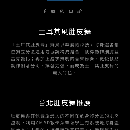
F
Y
I
L
L
a
o
n
i
i
c
u
s
n
n
e
t
t
e
k
b
u
a
土耳其風肚皮舞
o
b
g
o
e
r
k
a
-
m
「土耳其肚皮舞」舞風以華麗的炫技，將身體各部
f
位獨立分區運用或協調構成組合，使得動作細膩且
富有變化；再加上層次鮮明的音樂節奏，更使頓點
動作俐落分明、爆發力強，而成為土耳其肚皮舞的
最大特色。
台北肚皮舞推薦
肚皮舞與其他舞蹈最大的不同在於身體分區的肌肉
控制，利用CMBD教學法帶領學生有系統地將身體
區分為六大部位，讓無舞蹈基礎者，也能輕鬆入門