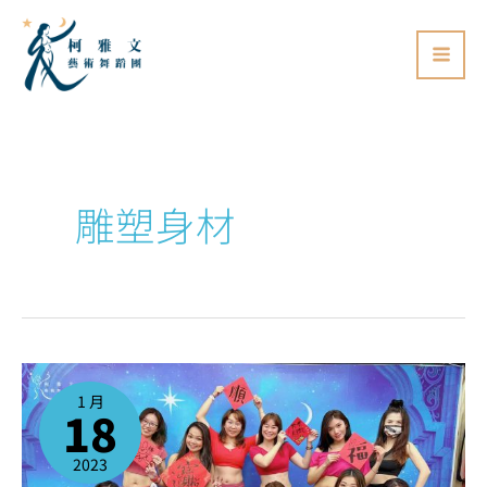
跳
至
主
要
內
容
雕塑身材
新
年
快
1 月
樂！
18
一
起
來
跳
肚
2023
皮
舞