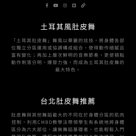
F
Y
I
L
L
a
o
n
i
i
c
u
s
n
n
e
t
t
e
k
b
u
a
土耳其風肚皮舞
o
b
g
o
e
r
k
a
-
m
「土耳其肚皮舞」舞風以華麗的炫技，將身體各部
f
位獨立分區運用或協調構成組合，使得動作細膩且
富有變化；再加上層次鮮明的音樂節奏，更使頓點
動作俐落分明、爆發力強，而成為土耳其肚皮舞的
最大特色。
台北肚皮舞推薦
肚皮舞與其他舞蹈最大的不同在於身體分區的肌肉
控制，利用CMBD教學法帶領學生有系統地將身體
區分為六大部位，讓無舞蹈基礎者，也能輕鬆入門