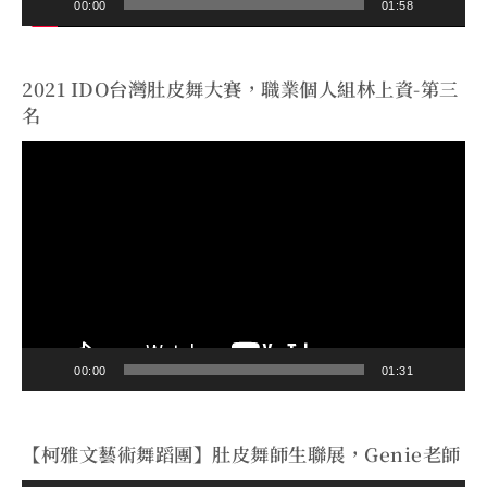
00:00
01:58
2021 IDO台灣肚皮舞大賽，職業個人組林上資-第三
名
視
訊
播
放
器
00:00
01:31
【柯雅文藝術舞蹈團】肚皮舞師生聯展，Genie老師