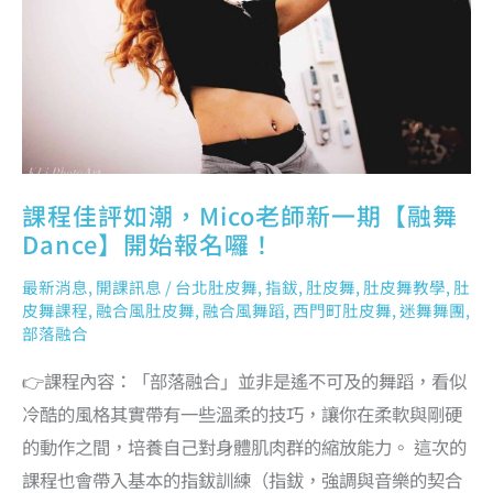
期
【融
舞
DANCE】
開
始
報
名
囉！
課程佳評如潮，Mico老師新一期【融舞
Dance】開始報名囉！
最新消息
,
開課訊息
/
台北肚皮舞
,
指鈸
,
肚皮舞
,
肚皮舞教學
,
肚
皮舞課程
,
融合風肚皮舞
,
融合風舞蹈
,
西門町肚皮舞
,
迷舞舞團
,
部落融合
👉課程內容：「部落融合」並非是遙不可及的舞蹈，看似
冷酷的風格其實帶有一些溫柔的技巧，讓你在柔軟與剛硬
的動作之間，培養自己對身體肌肉群的縮放能力。 這次的
課程也會帶入基本的指鈸訓練（指鈸，強調與音樂的契合