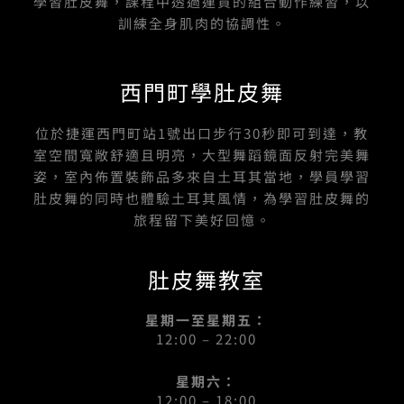
學習肚皮舞，課程中透過連貫的組合動作練習，以
訓練全身肌肉的協調性。
西門町學肚皮舞
位於捷運西門町站1號出口步行30秒即可到達，教
室空間寬敞舒適且明亮，大型舞蹈鏡面反射完美舞
姿，室內佈置裝飾品多來自土耳其當地，學員學習
肚皮舞的同時也體驗土耳其風情，為學習肚皮舞的
旅程留下美好回憶。
肚皮舞教室
星期一至星期五：
12:00 – 22:00
星期六：
12:00 – 18:00