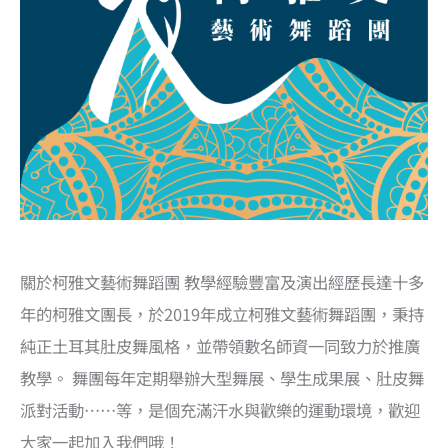
關於柯雅文藝術舞蹈團 教學經驗豐富及演出經歷長達十多
年的柯雅文團長，於2019年成立柯雅文藝術舞蹈團，秉持
純正土耳其肚皮舞風格，並帶領數名師資一同致力於推廣
教學。 舞團每年定期舉辦大型舞展、學生成果展、肚皮舞
派對活動……等，是個充滿汗水與歡樂的運動環境，歡迎
大家一起加入我們哦！