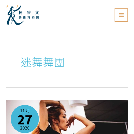
跳
至
主
要
內
容
迷舞舞團
課
程
佳
11 月
評
27
如
潮，
MICO
老
師
2020
新
一