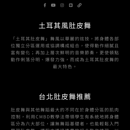
F
Y
I
L
L
a
o
n
i
i
c
u
s
n
n
e
t
t
e
k
b
u
a
土耳其風肚皮舞
o
b
g
o
e
r
k
a
-
m
「土耳其肚皮舞」舞風以華麗的炫技，將身體各部
f
位獨立分區運用或協調構成組合，使得動作細膩且
富有變化；再加上層次鮮明的音樂節奏，更使頓點
動作俐落分明、爆發力強，而成為土耳其肚皮舞的
最大特色。
台北肚皮舞推薦
肚皮舞與其他舞蹈最大的不同在於身體分區的肌肉
控制，利用CMBD教學法帶領學生有系統地將身體
區分為六大部位，讓無舞蹈基礎者，也能輕鬆入門