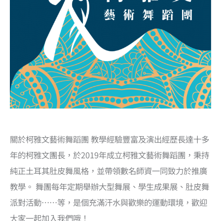
關於柯雅文藝術舞蹈團 教學經驗豐富及演出經歷長達十多
年的柯雅文團長，於2019年成立柯雅文藝術舞蹈團，秉持
純正土耳其肚皮舞風格，並帶領數名師資一同致力於推廣
教學。 舞團每年定期舉辦大型舞展、學生成果展、肚皮舞
派對活動……等，是個充滿汗水與歡樂的運動環境，歡迎
大家一起加入我們哦！