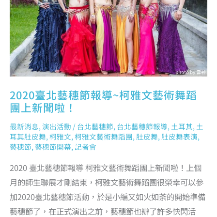
文
藝
術
舞
蹈
團
上
新
聞
啦！
2020臺北藝穗節報導~柯雅文藝術舞蹈
團上新聞啦！
最新消息
,
演出活動
/
台北藝穗節
,
台北藝穗節報導
,
土耳其
,
土
耳其肚皮舞
,
柯雅文
,
柯雅文藝術舞蹈團
,
肚皮舞
,
肚皮舞表演
,
藝穗節
,
藝穗節開幕
,
記者會
2020 臺北藝穗節報導 柯雅文藝術舞蹈團上新聞啦！上個
月的師生聯展才剛結束，柯雅文藝術舞蹈團很榮幸可以參
加2020臺北藝穗節活動，於是小編又如火如荼的開始準備
藝穗節了，在正式演出之前，藝穗節也辦了許多快閃活