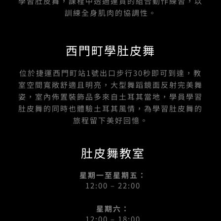
學習肚皮舞，課程中透過連貫的組合動作練習，以
訓練全身肌肉的協調性。
西門町學肚皮舞
位於捷運西門町站1號出口步行30秒即可到達，教
室空間寬敞舒適且明亮，大型舞蹈鏡面反射完美舞
姿，室內佈置裝飾品多來自土耳其當地，學員學習
肚皮舞的同時也體驗土耳其風情，為學習肚皮舞的
旅程留下美好回憶。
肚皮舞教室
星期一至星期五：
12:00 – 22:00
星期六：
12:00 – 18:00