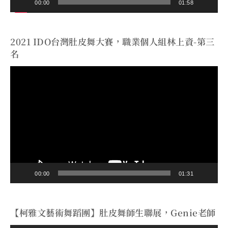
00:00
01:58
2021 IDO台灣肚皮舞大賽，職業個人組林上資-第三
名
視
訊
播
放
器
00:00
01:31
【柯雅文藝術舞蹈團】肚皮舞師生聯展，Genie老師