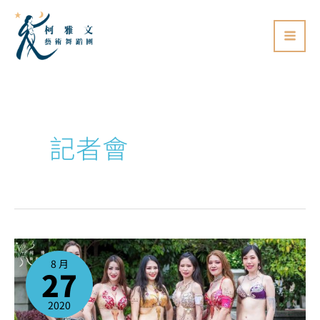
跳
至
主
要
內
容
記者會
2020
臺
北
8 月
藝
27
穗
節
報
導
~
2020
柯
雅