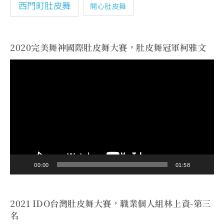
西門町肚皮舞
開心肚皮舞
2020完美舞神國際肚皮舞大賽，肚皮舞冠軍柯雅文
視
訊
播
放
器
00:00
01:58
2021 IDO台灣肚皮舞大賽，職業個人組林上資-第三
名