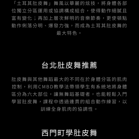
「土耳其肚皮舞」舞風以華麗的炫技，將身體各部
f
位獨立分區運用或協調構成組合，使得動作細膩且
富有變化；再加上層次鮮明的音樂節奏，更使頓點
動作俐落分明、爆發力強，而成為土耳其肚皮舞的
最大特色。
台北肚皮舞推薦
肚皮舞與其他舞蹈最大的不同在於身體分區的肌肉
控制，利用CMBD教學法帶領學生有系統地將身體
區分為六大部位，讓無舞蹈基礎者，也能輕鬆入門
學習肚皮舞，課程中透過連貫的組合動作練習，以
訓練全身肌肉的協調性。
西門町學肚皮舞