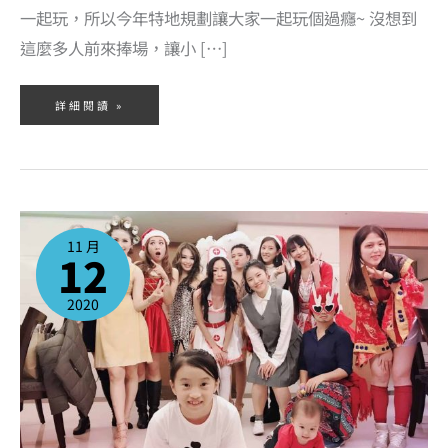
一起玩，所以今年特地規劃讓大家一起玩個過癮~ 沒想到
這麼多人前來捧場，讓小 […]
詳細閱讀 »
12/19
我
們
11 月
要
12
舉
辦
聖
誕
派
2020
對
囉！
敬
邀
大
家
一
同
來
參
加
~