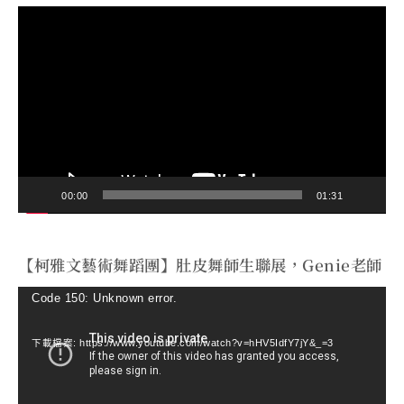
視
訊
播
放
器
00:00
01:31
【柯雅文藝術舞蹈團】肚皮舞師生聯展，Genie老師
視
Code 150: Unknown error.
訊
下載檔案: https://www.youtube.com/watch?v=hHV5IdfY7jY&_=3
播
放