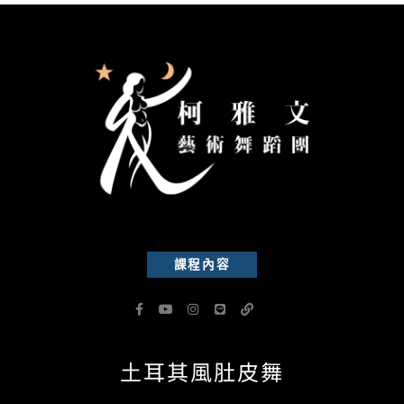
課程內容
F
Y
I
L
L
a
o
n
i
i
c
u
s
n
n
e
t
t
e
k
b
u
a
土耳其風肚皮舞
o
b
g
o
e
r
k
a
-
m