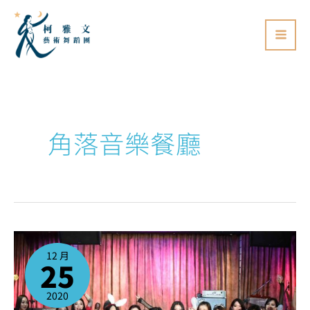
跳
至
主
要
內
容
角落音樂餐廳
結
合
肚
12 月
皮
25
舞
的
聖
誕
歡
2020
樂
派