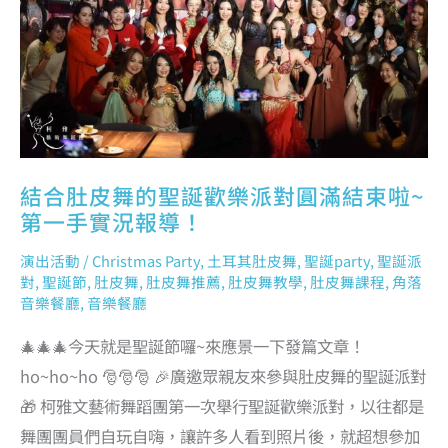
對
圓
滿
結
束
啦
~
第
一
手
實
況
報
導！
結合肚皮舞的聖誕歡樂派對圓滿結束啦~
第一手實況報導！
演出活動
/
Christmas Party
,
土耳其肚皮舞
,
聖誕party
,
聖誕派
對
,
聖誕節
,
肚皮舞
,
肚皮舞推薦
,
肚皮舞教學
,
肚皮舞課程
,
角落
音樂餐廳
,
音樂餐廳
🎄🎄🎄今天就是聖誕節囉~來應景一下發篇文章！
ho~ho~ho 🎅🎅🎅 🎉廣邀眾親友來參與肚皮舞的聖誕派對
🎁 柯雅文藝術舞蹈團第一次舉行聖誕歡樂派對，以往都是
舞團團員們自玩自嗨，讓許多人看到照片後，就超想參加