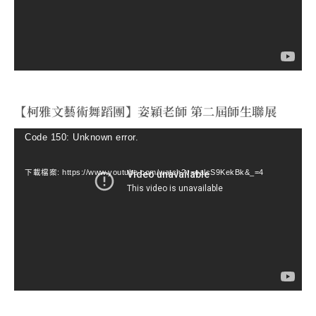
器
【柯雅文藝術舞蹈團】姿穎老師 第二屆師生聯展
視
Code 150: Unknown error.
訊
下載檔案: https://www.youtube.com/watch?v=ealcS9KekBk&_=4
播
放
器