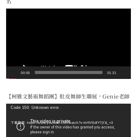
名
視
訊
播
放
器
00:00
01:31
【柯雅文藝術舞蹈團】肚皮舞師生聯展，Genie老師
視
Code 150: Unknown error.
訊
下載檔案: https://www.youtube.com/watch?v=hHV5IdfY7jY&_=3
播