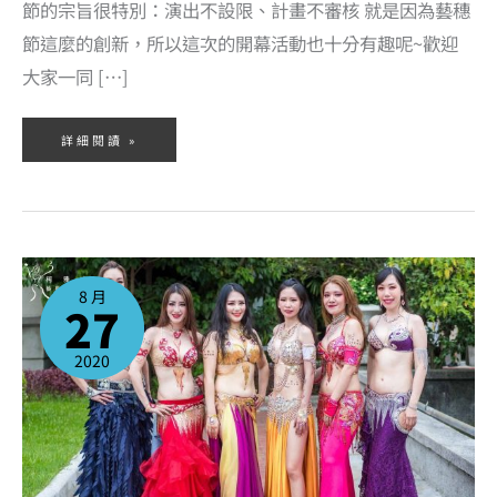
節的宗旨很特別：演出不設限、計畫不審核 就是因為藝穗
節這麼的創新，所以這次的開幕活動也十分有趣呢~歡迎
大家一同 […]
詳細閱讀 »
2020
臺
北
8 月
藝
27
穗
節
報
導
~
2020
柯
雅
文
藝
術
舞
蹈
團
上
新
聞
啦！