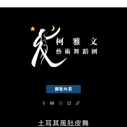
課程內容
F
Y
I
L
L
a
o
n
i
i
c
u
s
n
n
e
t
t
e
k
b
u
a
土耳其風肚皮舞
o
b
g
o
e
r