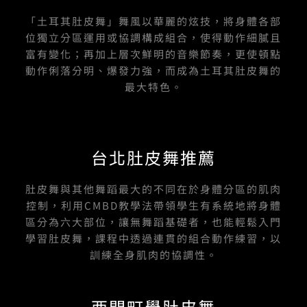
k
a
-
m
「土耳其肚皮舞」舞風以華麗的炫技，將身體各部
f
位獨立分區運用或協調構成組合，使得動作細膩且
富有變化；再加上層次鮮明的音樂節奏，更使頓點
動作俐落分明、爆發力強，而成為土耳其肚皮舞的
最大特色。
台北肚皮舞推薦
肚皮舞與其他舞蹈最大的不同在於身體分區的肌肉
控制，利用CMBD教學法帶領學生有系統地將身體
區分為六大部位，讓無舞蹈基礎者，也能輕鬆入門
學習肚皮舞，課程中透過連貫的組合動作練習，以
訓練全身肌肉的協調性。
西門町學肚皮舞