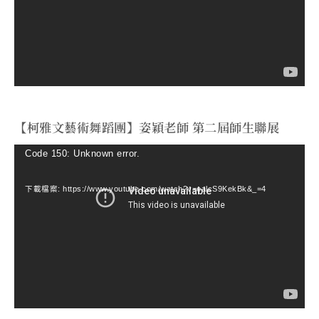
放
器
【柯雅文藝術舞蹈團】姿穎老師 第二屆師生聯展
視
Code 150: Unknown error.
訊
下載檔案: https://www.youtube.com/watch?v=ealcS9KekBk&_=4
播
放
器