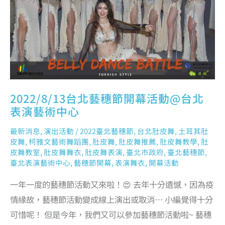
台
北
表
演
藝
術
中
心
2022/8/13台北藝穗節開幕活動@台北
表演藝術中心
最新消息
,
演出活動
/
2022臺北藝穗節
,
台北肚皮舞
,
土耳其肚
皮舞
,
柯雅文藝術舞蹈團
,
肚皮舞
,
肚皮舞推薦
,
肚皮舞教學
,
肚
皮舞教室
,
肚皮舞舞衣
,
肚皮舞表演
,
臺北市政府
,
臺北藝穗節
,
臺北表演藝術中心
,
藝穗節開幕
,
表演舞衣
,
開幕活動
一年一度的藝穗節活動又來啦！😍 去年十分遺憾，因為疫
情緣故，藝穗節活動變成線上演出或取消… 小編覺得十分
可惜呢！ 但是今年，我們又可以參加藝穗節活動啦~ 藝穗