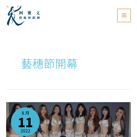
跳
至
主
要
內
容
藝穗節開幕
2022/8/13
台
北
8 月
藝
11
穗
節
開
幕
活
2022
動
@