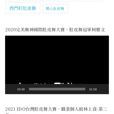
西門町肚皮舞
開心肚皮舞
2020完美舞神國際肚皮舞大賽，肚皮舞冠軍柯雅文
視
訊
播
放
器
00:00
01:58
2021 IDO台灣肚皮舞大賽，職業個人組林上資-第三