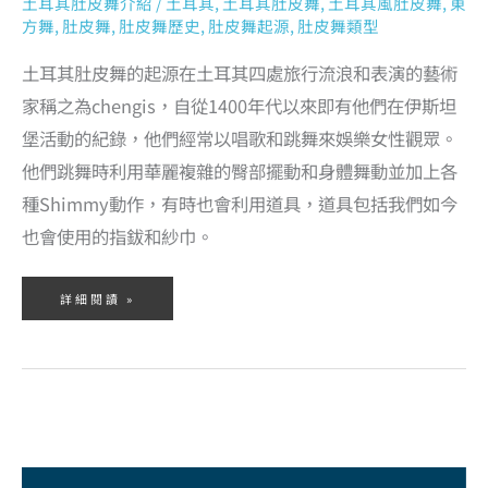
土耳其肚皮舞介紹
/
土耳其
,
土耳其肚皮舞
,
土耳其風肚皮舞
,
東
方舞
,
肚皮舞
,
肚皮舞歷史
,
肚皮舞起源
,
肚皮舞類型
土耳其肚皮舞的起源在土耳其四處旅行流浪和表演的藝術
家稱之為chengis，自從1400年代以來即有他們在伊斯坦
堡活動的紀錄，他們經常以唱歌和跳舞來娛樂女性觀眾。
他們跳舞時利用華麗複雜的臀部擺動和身體舞動並加上各
種Shimmy動作，有時也會利用道具，道具包括我們如今
也會使用的指鈸和紗巾。
詳細閱讀 »