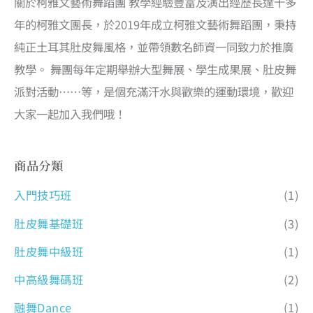
關於柯雅文藝術舞蹈團 教學經驗豐富及演出經歷長達十多
年的柯雅文團長，於2019年成立柯雅文藝術舞蹈團，秉持
純正土耳其肚皮舞風格，並帶領數名師資一同致力於推廣
教學。 舞團每年定期舉辦大型舞展、學生成果展、肚皮舞
派對活動……等，是個充滿汗水與歡樂的運動環境，歡迎
大家一起加入我們哦！
商品分類
入門技巧班
(1)
肚皮舞基礎班
(3)
肚皮舞中級班
(1)
中高級舞碼班
(2)
融舞Dance
(1)