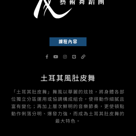
課程內容
F
Y
I
L
L
a
o
n
i
i
c
u
s
n
n
e
t
t
e
k
b
u
a
土耳其風肚皮舞
o
b
g
o
e
r
k
a
-
m
「土耳其肚皮舞」舞風以華麗的炫技，將身體各部
f
位獨立分區運用或協調構成組合，使得動作細膩且
富有變化；再加上層次鮮明的音樂節奏，更使頓點
動作俐落分明、爆發力強，而成為土耳其肚皮舞的
最大特色。