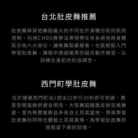
台北肚皮舞推薦
肚皮舞與其他舞蹈最大的不同在於身體分區的肌肉
控制，利用CMBD教學法帶領學生有系統地將身體
區分為六大部位，讓無舞蹈基礎者，也能輕鬆入門
學習肚皮舞，課程中透過連貫的組合動作練習，以
訓練全身肌肉的協調性。
西門町學肚皮舞
位於捷運西門町站1號出口步行30秒即可到達，教
室空間寬敞舒適且明亮，大型舞蹈鏡面反射完美舞
姿，室內佈置裝飾品多來自土耳其當地，學員學習
肚皮舞的同時也體驗土耳其風情，為學習肚皮舞的
旅程留下美好回憶。