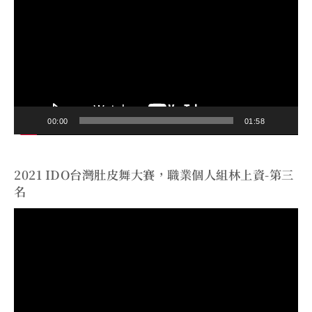
訊
播
放
器
00:00
01:58
2021 IDO台灣肚皮舞大賽，職業個人組林上資-第三
名
視
訊
播
放
器