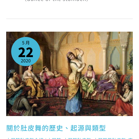
關
於
肚
5 月
皮
22
舞
的
歷
史、
起
2020
源
與
類
型
關於肚皮舞的歷史、起源與類型