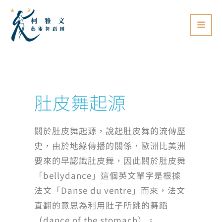
跳
至
主
要
內
容
肚皮舞起源
關於肚皮舞起源，說起肚皮舞的流傳歷
史，由於地緣傳播的關係，歐洲比美洲
要來的早認識肚皮舞，因此關於肚皮舞
「bellydance」這個英文單字是根據
法文「Danse du ventre」而來，法文
直翻的意思為利用肚子所跳的舞蹈
（dance of the stomach）。