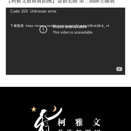
【柯雅文藝術舞蹈團】姿穎老師 第二屆師生聯展
視
Code 150: Unknown error.
訊
下載檔案: https://www.youtube.com/watch?v=ealcS9KekBk&_=4
播
放
器