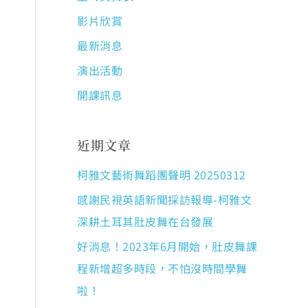
影片欣賞
最新消息
演出活動
開課訊息
近期文章
柯雅文藝術舞蹈團聲明 20250312
感謝民視英語新聞採訪報導-柯雅文
深耕土耳其肚皮舞在台發展
好消息！2023年6月開始，肚皮舞課
程新增超多時段，不怕沒時間學舞
啦！