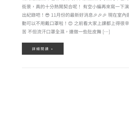
街景，真的十分熱鬧契合呢！ 有空小編再來寫一下演
出紀錄吧！😎 11月份的最新好消息🎉🎉🎉 現在室內
動可以不用戴口罩啦！😍 之前看大家上課都上得很
苦 不但流汗口罩全濕，連做一些肚皮舞 […]
詳細閱讀 »