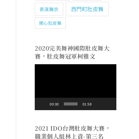
西門町肚皮舞
表演舞衣
開心肚皮舞
2020完美舞神國際肚皮舞大
賽，肚皮舞冠軍柯雅文
視
訊
播
放
00:00
01:58
器
2021 IDO台灣肚皮舞大賽，
職業個人組林上資-第三名