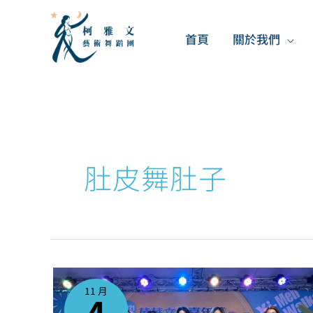
跳
至
首頁
關於我們
主
要
內
容
肚皮舞肚子
11
月
份
11 月
肚
4
皮
舞