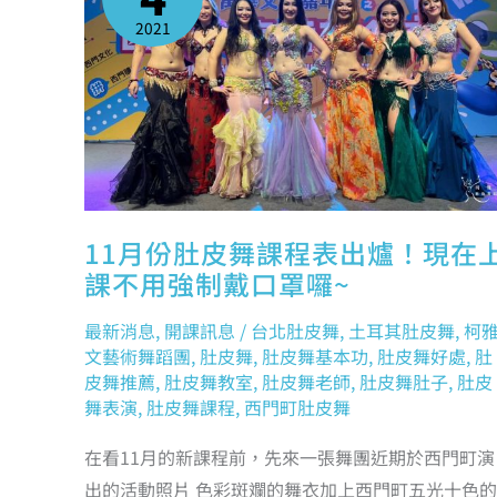
課
程
2021
表
出
爐！
現
在
上
課
不
用
強
制
戴
口
罩
囉
~
11月份肚皮舞課程表出爐！現在
課不用強制戴口罩囉~
最新消息
,
開課訊息
/
台北肚皮舞
,
土耳其肚皮舞
,
柯
文藝術舞蹈團
,
肚皮舞
,
肚皮舞基本功
,
肚皮舞好處
,
肚
皮舞推薦
,
肚皮舞教室
,
肚皮舞老師
,
肚皮舞肚子
,
肚皮
舞表演
,
肚皮舞課程
,
西門町肚皮舞
在看11月的新課程前，先來一張舞團近期於西門町演
出的活動照片 色彩斑斕的舞衣加上西門町五光十色的