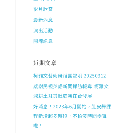
影片欣賞
最新消息
演出活動
開課訊息
近期文章
柯雅文藝術舞蹈團聲明 20250312
感謝民視英語新聞採訪報導-柯雅文
深耕土耳其肚皮舞在台發展
好消息！2023年6月開始，肚皮舞課
程新增超多時段，不怕沒時間學舞
啦！