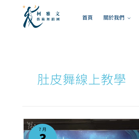
跳
至
首頁
關於我們
主
要
內
容
肚皮舞線上教學
肚
皮
舞
7 月
線
3
上
課