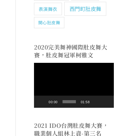
西門町肚皮舞
表演舞衣
開心肚皮舞
2020完美舞神國際肚皮舞大
賽，肚皮舞冠軍柯雅文
視
訊
播
放
00:00
01:58
器
2021 IDO台灣肚皮舞大賽，
職業個人組林上資-第三名