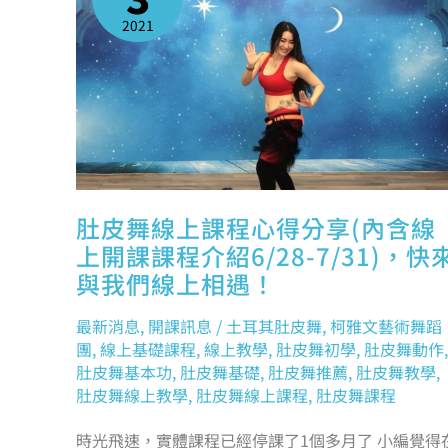
程
心
2021
得
分
享
(內
含
線
上
開
課
課
程
介
紹
6/28-
7/31)，
快
肚皮舞線上課程心得分享(內含線
來
與
上開課課程介紹6/28-7/31)，快
我
們
與我們線上相遇！
線
上
相
遇！
最新消息
,
開課訊息
/
土耳其肚皮舞
,
柯雅文藝術舞蹈
團
,
線上基礎課程
,
線上教學
,
肚皮舞初學
,
肚皮舞動作
,
肚皮舞基本功
,
肚皮舞基礎
,
肚皮舞推薦
,
肚皮舞教學
,
肚皮舞線上教學
,
肚皮舞線上課程
,
肚皮舞課程
時光飛速，實體課程已經停課了1個多月了 小編覺得