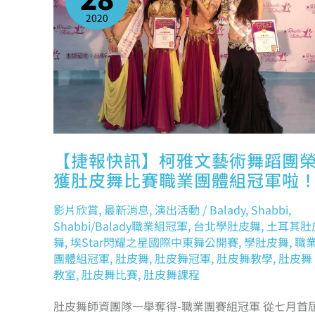
文
藝
2020
術
舞
蹈
團
榮
獲
肚
皮
舞
比
賽
職
業
團
體
組
【捷報快訊】柯雅文藝術舞蹈團
冠
軍
獲肚皮舞比賽職業團體組冠軍啦
啦！
影片欣賞
,
最新消息
,
演出活動
/
Balady
,
Shabbi
,
Shabbi/Balady職業組冠軍
,
台北學肚皮舞
,
土耳其肚
舞
,
埃Star閃耀之星國際中東舞公開賽
,
學肚皮舞
,
職
團體組冠軍
,
肚皮舞
,
肚皮舞冠軍
,
肚皮舞教學
,
肚皮舞
教室
,
肚皮舞比賽
,
肚皮舞課程
肚皮舞師資團隊一舉奪得-職業團賽組冠軍 從七月首