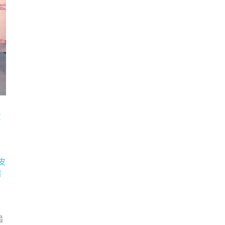
榮
！
皮
業
屆