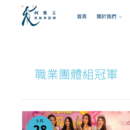
跳
至
首頁
關於我們
主
要
內
容
職業團體組冠軍
【捷
報
快
9 月
訊】
28
柯
雅