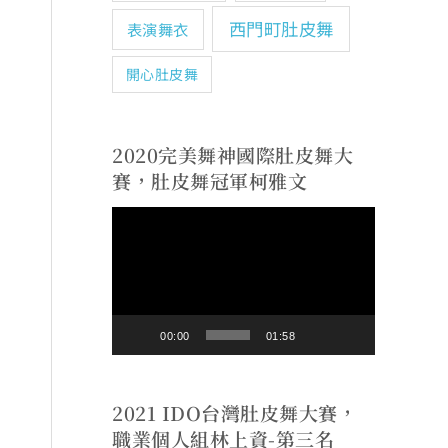
西門町肚皮舞
表演舞衣
開心肚皮舞
2020完美舞神國際肚皮舞大
賽，肚皮舞冠軍柯雅文
視
訊
播
放
00:00
01:58
器
2021 IDO台灣肚皮舞大賽，
職業個人組林上資-第三名