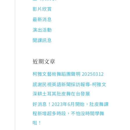
影片欣賞
最新消息
演出活動
開課訊息
近期文章
柯雅文藝術舞蹈團聲明 20250312
感謝民視英語新聞採訪報導-柯雅文
深耕土耳其肚皮舞在台發展
好消息！2023年6月開始，肚皮舞課
程新增超多時段，不怕沒時間學舞
啦！