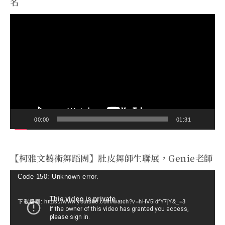
名
視
訊
播
放
器
00:00
01:31
【柯雅文藝術舞蹈團】肚皮舞師生聯展，Genie老師
視
Code 150: Unknown error.
訊
下載檔案: https://www.youtube.com/watch?v=hHV5IdfY7jY&_=3
播