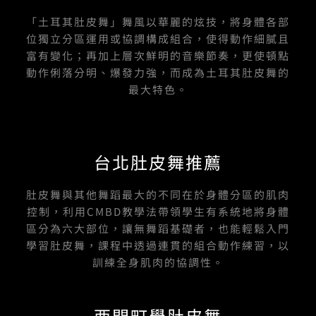
k
a
-
m
「土耳其肚皮舞」舞風以華麗的炫技，將身體各部
f
位獨立分區運用或協調構成組合，使得動作細膩且
富有變化；再加上層次鮮明的音樂節奏，更使頓點
動作俐落分明、爆發力強，而成為土耳其肚皮舞的
最大特色。
台北肚皮舞推薦
肚皮舞與其他舞蹈最大的不同在於身體分區的肌肉
控制，利用CMBD教學法帶領學生有系統地將身體
區分為六大部位，讓無舞蹈基礎者，也能輕鬆入門
學習肚皮舞，課程中透過連貫的組合動作練習，以
訓練全身肌肉的協調性。
西門町學肚皮舞