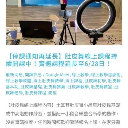
上
課
程
持
續
開
課
中！
實
體
課
程
延
長
至
6/28
日！
【停課通知再延長】肚皮舞線上課程持
續開課中！實體課程延長至6/28日！
最新消息
,
開課訊息
/
Google Meet
,
線上教學
,
線上教學怎麼用
,
線上教學軟體
,
線上肚皮舞教學
,
線上課程
,
肚皮舞初學
,
肚皮舞
基本功
,
肚皮舞基礎
,
肚皮舞推薦
,
肚皮舞教學
,
肚皮舞教室
,
肚
皮舞老師
,
肚皮舞課程
,
防疫
【肚皮舞線上課程內容】土耳其肚皮舞小品集肚皮舞基礎
或中高階動作練習，並搭配一小段音樂整合所學的動作，
沒有舞碼進度，任何時間都歡迎隨時報名上課。在家只需