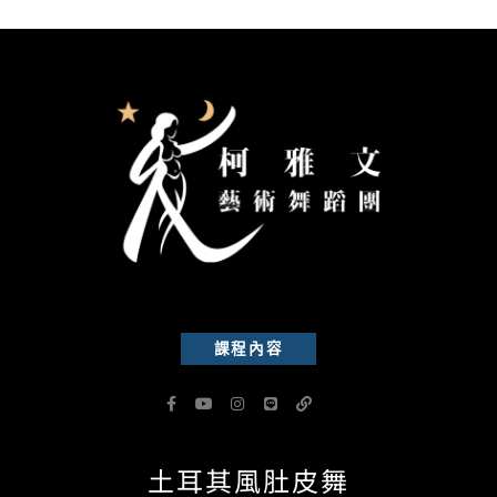
課程內容
F
Y
I
L
L
a
o
n
i
i
c
u
s
n
n
e
t
t
e
k
b
u
a
土耳其風肚皮舞
o
b
g
o
e
r