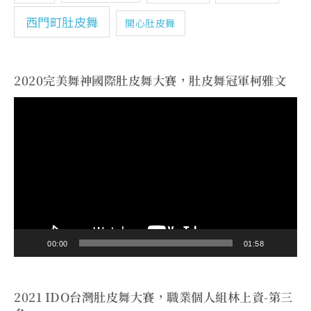
西門町肚皮舞
開心肚皮舞
2020完美舞神國際肚皮舞大賽，肚皮舞冠軍柯雅文
視
訊
播
放
器
00:00
01:58
2021 IDO台灣肚皮舞大賽，職業個人組林上資-第三