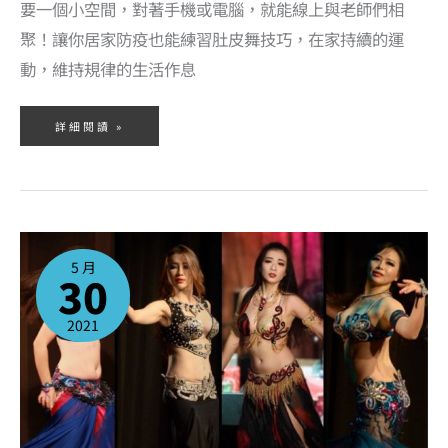
要一個小空間，對著手機或電腦，就能線上與老師們相
聚！讓你居家防疫也能練習肚皮舞技巧，在家持續的運
動，維持規律的生活作息
詳細閱讀 »
防
疫
在
5 月
家
30
不
無
聊
的
肚
2021
皮
舞
線
上
課
程
表
出
爐
啦！