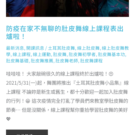
防疫在家不無聊的肚皮舞線上課程表出
爐啦！
最新消息
,
開課訊息
/
土耳其肚皮舞
,
線上肚皮舞
,
線上肚皮舞教
學
,
線上課程
,
線上運動
,
肚皮舞
,
肚皮舞初學者
,
肚皮舞基本功
,
肚皮舞基礎
,
肚皮舞推薦
,
肚皮舞老師
,
肚皮舞課程
哇哇哇！ 大家敲碗很久的線上課程終於出爐啦！😍
2021/5/31(一)起，舞團將推出『土耳其肚皮舞小品集』線
上課程 不論妳是新生或舊生，都十分歡迎一起加入肚皮舞
的行列！😁 這次疫情完全打亂了學員們來教室學肚皮舞的
節奏… 但是沒關係，線上課程幫你重拾學習肚皮舞的美好
💖