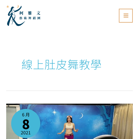
跳
至
主
要
內
容
線上肚皮舞教學
【停
課
通
6 月
知
8
再
延
長】
肚
皮
2021
舞
線