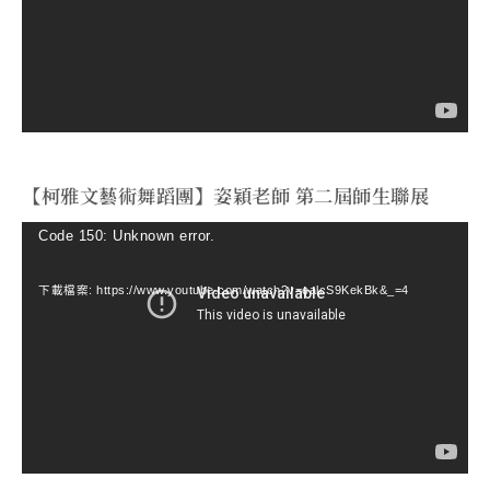
放
器
【柯雅文藝術舞蹈團】姿穎老師 第二屆師生聯展
視
Code 150: Unknown error.
訊
下載檔案: https://www.youtube.com/watch?v=ealcS9KekBk&_=4
播
放
器