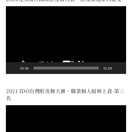
視
訊
播
放
器
00:00
01:58
2021 IDO台灣肚皮舞大賽，職業個人組林上資-第三
名
視
訊
播