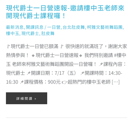
樓
中
現代爵士一日營速報-邀請樓中玉老師來
玉
老
師
開現代爵士課程囉！
來
開
現
代
最新消息
,
開課訊息
/
一日營
,
台北肚皮舞
,
柯雅文藝術舞蹈團
,
爵
士
樓中玉
,
現代爵士
,
肚皮舞
課
程
囉！
🚩現代爵士一日營已額滿 🚩 很快速的就滿班了，謝謝大家
熱情參與！ 🔸現代爵士一日營速報🔸 我們特別邀請 #樓中
玉 老師來柯雅文藝術舞蹈團開設一日營囉！ 📌課程內容：
現代爵士 📌開課日期：7/17（五） 📌開課時間：14:30-
16:30 📌課程價格：900元 👉超熱門的樓中玉老師 […]
詳細閱讀 »