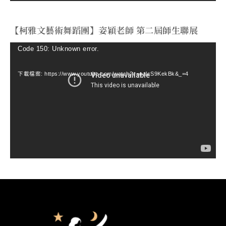
【柯雅文藝術舞蹈團】姿穎老師 第二屆師生聯展
視
Code 150: Unknown error.
訊
下載檔案: https://www.youtube.com/watch?v=ealcS9KekBk&_=4
播
放
器