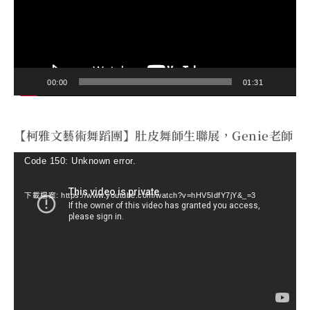
放
器
00:00
01:31
【柯雅文藝術舞蹈團】肚皮舞師生聯展，Genie老師
視
Code 150: Unknown error.
訊
下載檔案: https://www.youtube.com/watch?v=hHV5IdfY7jY&_=3
播
放
器