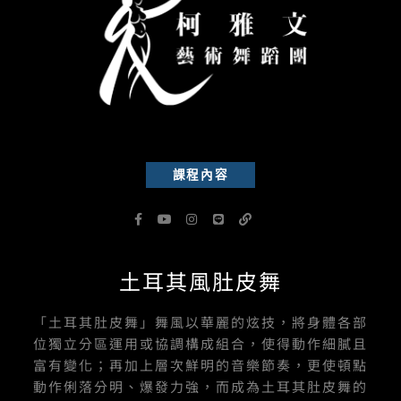
課程內容
F
Y
I
L
L
a
o
n
i
i
c
u
s
n
n
e
t
t
e
k
b
u
a
土耳其風肚皮舞
o
b
g
o
e
r
k
a
-
m
「土耳其肚皮舞」舞風以華麗的炫技，將身體各部
f
位獨立分區運用或協調構成組合，使得動作細膩且
富有變化；再加上層次鮮明的音樂節奏，更使頓點
動作俐落分明、爆發力強，而成為土耳其肚皮舞的