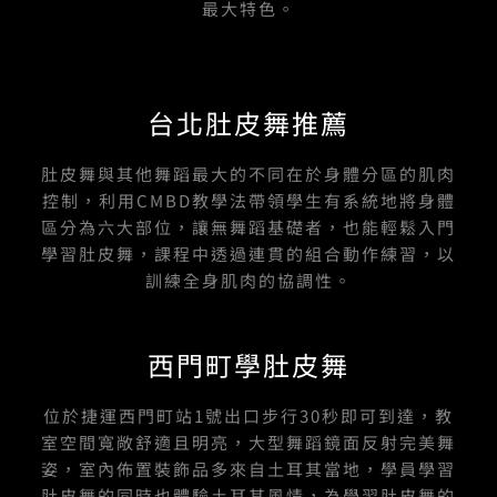
最大特色。
台北肚皮舞推薦
肚皮舞與其他舞蹈最大的不同在於身體分區的肌肉
控制，利用CMBD教學法帶領學生有系統地將身體
區分為六大部位，讓無舞蹈基礎者，也能輕鬆入門
學習肚皮舞，課程中透過連貫的組合動作練習，以
訓練全身肌肉的協調性。
西門町學肚皮舞
位於捷運西門町站1號出口步行30秒即可到達，教
室空間寬敞舒適且明亮，大型舞蹈鏡面反射完美舞
姿，室內佈置裝飾品多來自土耳其當地，學員學習
肚皮舞的同時也體驗土耳其風情，為學習肚皮舞的