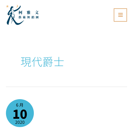
跳
至
主
要
內
容
現代爵士
現
代
6 月
爵
10
士
一
日
營
速
2020
報-
邀
請