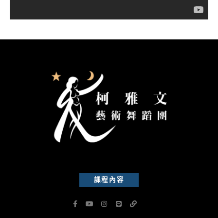
課程內容
F
Y
I
L
L
a
o
n
i
i
c
u
s
n
n