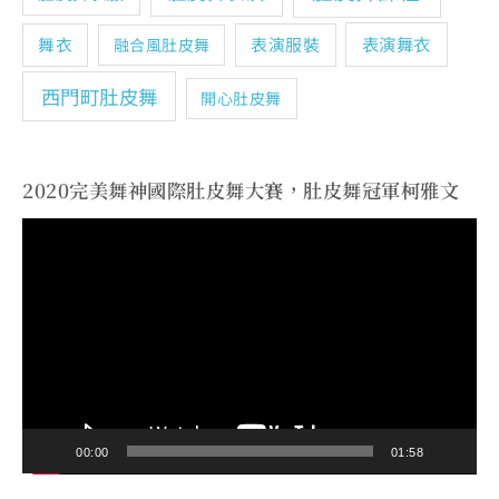
表演舞衣
舞衣
表演服裝
融合風肚皮舞
西門町肚皮舞
開心肚皮舞
2020完美舞神國際肚皮舞大賽，肚皮舞冠軍柯雅文
視
訊
播
放
器
00:00
01:58