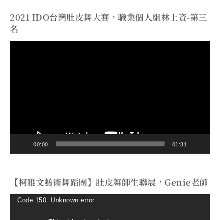
2021 IDO台灣肚皮舞大賽，職業個人組林上資-第三
名
視
訊
播
放
器
00:00
01:31
【柯雅文藝術舞蹈團】肚皮舞師生聯展，Genie老師
視
Code 150: Unknown error.
訊