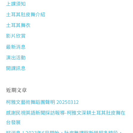
上課須知
土耳其肚皮舞介紹
土耳其舞衣
影片欣賞
最新消息
演出活動
開課訊息
近期文章
柯雅文藝術舞蹈團聲明 20250312
感謝民視英語新聞採訪報導-柯雅文深耕土耳其肚皮舞在
台發展
好消息！2023年6月開始，肚皮舞課程新增超多時段，