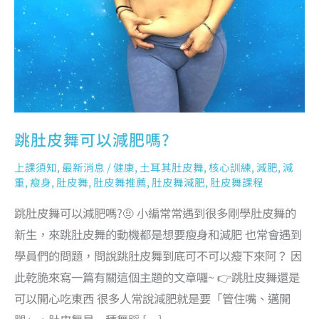
跳肚皮舞可以減肥嗎?
上課須知
,
最新消息
/
健康
,
土耳其肚皮舞
,
核心訓練
,
減肥
,
減
重
,
瘦身
,
肚皮舞
,
肚皮舞推薦
,
肚皮舞減肥
,
肚皮舞課程
跳肚皮舞可以減肥嗎?🤨 小編常常遇到很多剛學肚皮舞的
新生，來跳肚皮舞的動機都是想要瘦身和減肥 也常會遇到
學員們的問題，問說跳肚皮舞到底可不可以瘦下來阿？ 因
此乾脆來寫一篇有關這個主題的文章囉~ 👉跳肚皮舞還是
可以開心吃東西 很多人常說減肥就是要「管住嘴、邁開