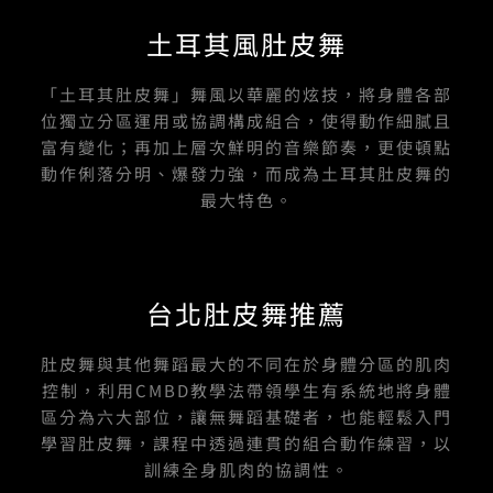
e
t
t
e
k
b
u
a
土耳其風肚皮舞
o
b
g
o
e
r
k
a
-
m
「土耳其肚皮舞」舞風以華麗的炫技，將身體各部
f
位獨立分區運用或協調構成組合，使得動作細膩且
富有變化；再加上層次鮮明的音樂節奏，更使頓點
動作俐落分明、爆發力強，而成為土耳其肚皮舞的
最大特色。
台北肚皮舞推薦
肚皮舞與其他舞蹈最大的不同在於身體分區的肌肉
控制，利用CMBD教學法帶領學生有系統地將身體
區分為六大部位，讓無舞蹈基礎者，也能輕鬆入門
學習肚皮舞，課程中透過連貫的組合動作練習，以
訓練全身肌肉的協調性。