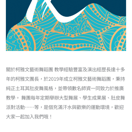
關於柯雅文藝術舞蹈團 教學經驗豐富及演出經歷長達十多
年的柯雅文團長，於2019年成立柯雅文藝術舞蹈團，秉持
純正土耳其肚皮舞風格，並帶領數名師資一同致力於推廣
教學。 舞團每年定期舉辦大型舞展、學生成果展、肚皮舞
派對活動……等，是個充滿汗水與歡樂的運動環境，歡迎
大家一起加入我們哦！