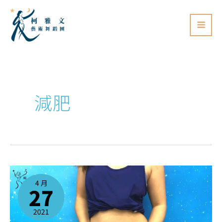
跳
至
主
要
內
容
減肥
跳
肚
皮
4 月
舞
27
可
以
減
肥
嗎?
2021