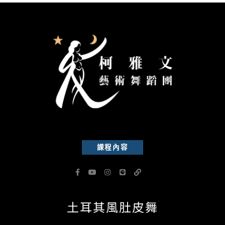
課程內容
F
Y
I
L
L
a
o
n
i
i
c
u
s
n
n
e
t
t
e
k
b
u
a
土耳其風肚皮舞
o
b
g
o
e
r
k
a
-
m