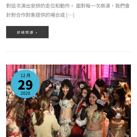
對這次演出安排的走位和動作。 面對每一次商演，我們會
針對合作對象提供的場合或 […]
詳細閱讀 »
肚
皮
舞
12 月
聖
29
誕
歡
樂
派
對，
2020
團
員
們
感
動
分
享
舞
台
經
驗！