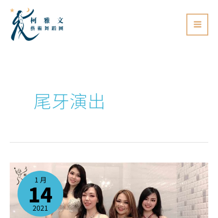
跳
至
主
要
內
容
尾牙演出
肚
皮
舞
1 月
商
14
演
邀
約
現
場
2021
實
錄-