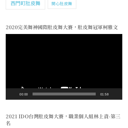
西門町肚皮舞
開心肚皮舞
2020完美舞神國際肚皮舞大賽，肚皮舞冠軍柯雅文
視
訊
播
放
器
00:00
01:58
2021 IDO台灣肚皮舞大賽，職業個人組林上資-第三
名