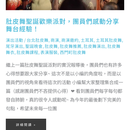
肚皮舞聖誕歡樂派對，團員們感動分享
舞台經驗！
演出活動
/
台北肚皮舞
,
商演
,
商演邀約
,
土耳其
,
土耳其肚皮舞
,
尾牙演出
,
聖誕晚會
,
肚皮舞
,
肚皮舞推薦
,
肚皮舞演出
,
肚皮舞
舞衣
,
肚皮舞課程
,
表演服裝
,
西門町肚皮舞
繼上一篇肚皮舞聖誕派對的實況報導後，團員們也有許多
心得想要跟大家分享~ 這次不是以小編的角度啦，而是以
團員們的視角來看待這次的活動 小編幫大家整理集合成一
篇（感謝團員們不吝提供心得）❤ 看到團員們每字每句都
發自肺腑，真的很令人感動呢~ 為今年的最後劃下完美的
句點，希望未來每一位團
詳細閱讀 »