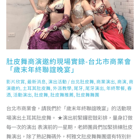
台
北
市
商
業
會
「歲
末
年
終
聯
誼
晚
宴」
肚皮舞商演邀約現場實錄-台北市商業會
「歲末年終聯誼晚宴」
影片欣賞
,
最新消息
,
演出活動
/
台北肚皮舞
,
商業演出
,
商演
,
商
演邀約
,
土耳其肚皮舞
,
外派教學
,
尾牙
,
尾牙演出
,
年終聚餐
,
春
酒
,
活動演出
,
肚皮舞
,
肚皮舞推薦
,
肚皮舞舞團
台北市商業會，請我們於「歲末年終聯誼晚宴」的活動現
場演出土耳其肚皮舞。 ★演出前緊鑼密鼓彩排，量身訂做
每一次的演出 表演前的一星期，老師團員們加緊排練肚皮
舞演出，除了熟記舞碼外，柯雅文肚皮舞舞團還有特別針