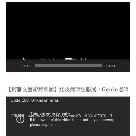
視
訊
播
放
器
00:00
01:31
【柯雅文藝術舞蹈團】肚皮舞師生聯展，Genie老師
視
Code 150: Unknown error.
訊
下載檔案: https://www.youtube.com/watch?v=hHV5IdfY7jY&_=3
播
放