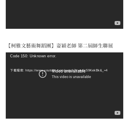
器
【柯雅文藝術舞蹈團】姿穎老師 第二屆師生聯展
視
Code 150: Unknown error.
訊
下載檔案: https://www.youtube.com/watch?v=ealcS9KekBk&_=4
播
放
器