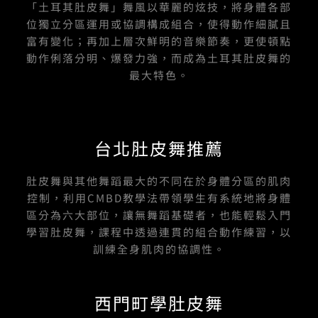
「土耳其肚皮舞」舞風以華麗的炫技，將身體各部
f
位獨立分區運用或協調構成組合，使得動作細膩且
富有變化；再加上層次鮮明的音樂節奏，更使頓點
動作俐落分明、爆發力強，而成為土耳其肚皮舞的
最大特色。
台北肚皮舞推薦
肚皮舞與其他舞蹈最大的不同在於身體分區的肌肉
控制，利用CMBD教學法帶領學生有系統地將身體
區分為六大部位，讓無舞蹈基礎者，也能輕鬆入門
學習肚皮舞，課程中透過連貫的組合動作練習，以
訓練全身肌肉的協調性。
西門町學肚皮舞