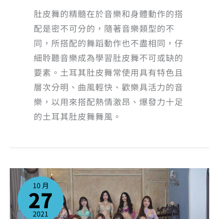
肚皮舞的精髓在於音樂和身體動作的搭
配是密不可分的，隨著音樂類型的不
同，所搭配的舞蹈動作也不盡相同，仔
細聆聽音樂成為學習肚皮舞不可或缺的
要素。土耳其肚皮舞常使用具有特色且
層次分明、曲風輕快、歡樂具活力的音
樂，以用來搭配熱情激昂、爆發力十足
的土耳其肚皮舞舞風。
【活
動
預
10 月
告】
27
我
們
參
加
2021.10.30
2021
西