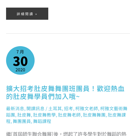
詳細閱讀 »
擴
大
7 月
招
30
考
肚
皮
舞
舞
2020
團
班
團
員！
歡
擴大招考肚皮舞舞團班團員！歡迎熱血
迎
熱
血
的肚皮舞學員們加入哦~
的
肚
皮
舞
最新消息
,
開課訊息
/
土耳其
,
招考
,
柯雅文老師
,
柯雅文藝術舞
學
員
蹈團
,
肚皮舞
,
肚皮舞教學
,
肚皮舞老師
,
肚皮舞舞團
,
肚皮舞課
們
加
程
,
舞團團員
,
舞蹈課程
入
哦
~
繼[首屆師生聯合舞展]後，燃起了許多學生對於舞蹈的熱