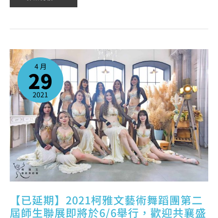
【已
延
期】
4 月
2021
29
柯
雅
文
藝
術
2021
舞
蹈
團
第
二
屆
師
生
聯
展
即
將
於
6/6
舉
行，
歡
迎
共
襄
盛
【已延期】2021柯雅文藝術舞蹈團第二
舉
~
屆師生聯展即將於6/6舉行，歡迎共襄盛