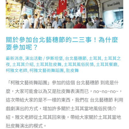
參
加
呢？
關於參加台北藝穗節的二三事！為什麼
要參加呢？
最新消息
,
演出活動
/
伊斯坦堡
,
台北藝穗節
,
土耳其
,
土耳其之
夜
,
土耳其介紹
,
土耳其肚皮舞
,
土耳其風俗民情
,
土耳其餐廳
,
柯雅文老師
,
柯雅文藝術舞蹈團
,
肚皮舞
「柯雅文藝術舞蹈團」參加的這個 台北藝穗節 到底是什
麼，大家可能會以為又是肚皮舞表演而已，no~no~no~，
這次帶給大家的是不一樣的東西，我們在 台北藝穗節 利用
戲劇演出的方式，增加許多關於土耳其當地風俗民情介
紹。雅文老師從土耳其回來後，帶給大家關於土耳其當地
肚皮舞演出的模式。