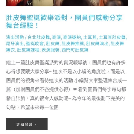
肚皮舞聖誕歡樂派對，團員們感動分享
舞台經驗！
演出活動
/
台北肚皮舞
,
商演
,
商演邀約
,
土耳其
,
土耳其肚皮舞
,
尾牙演出
,
聖誕晚會
,
肚皮舞
,
肚皮舞推薦
,
肚皮舞演出
,
肚皮舞
舞衣
,
肚皮舞課程
,
表演服裝
,
西門町肚皮舞
繼上一篇肚皮舞聖誕派對的實況報導後，團員們也有許多
心得想要跟大家分享~ 這次不是以小編的角度啦，而是以
團員們的視角來看待這次的活動 小編幫大家整理集合成一
篇（感謝團員們不吝提供心得）❤ 看到團員們每字每句都
發自肺腑，真的很令人感動呢~ 為今年的最後劃下完美的
句點，希望未來每一位團
詳細閱讀 »