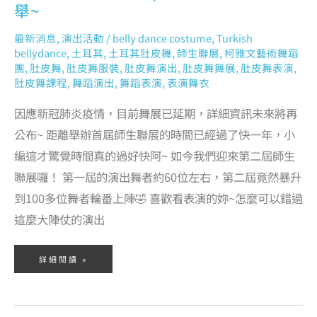
舉~
最新消息
,
演出活動
/
belly dance costume
,
Turkish
bellydance
,
土耳其
,
土耳其肚皮舞
,
師生聯展
,
柯雅文藝術舞蹈
團
,
肚皮舞
,
肚皮舞服裝
,
肚皮舞演出
,
肚皮舞舞展
,
肚皮舞表演
,
肚皮舞課程
,
舞蹈演出
,
舞蹈表演
,
表演舞衣
因應新冠肺炎疫情，目前舞展已延期，詳細資訊未來將再
公布~ 距離舉辦首屆師生聯展的時間已經過了快一年，小
編這才驚覺時間真的過好快阿~ 如今我們迎來第二屆師生
聯展囉！ 第一屆的演出舞者約60位左右，第二屆竟然暴升
到100多位舞者輪番上陣🤣 喜歡看表演的妳~怎麼可以錯過
這麼大陣仗的演出
詳細閱讀 »