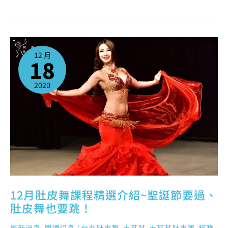
12
月
肚
12 月
皮
18
舞
課
程
精
選
2020
介
紹
~
聖
誕
節
要
過、
肚
皮
舞
也
要
跳！
12月肚皮舞課程精選介紹~聖誕節要過、
肚皮舞也要跳！
最新消息
,
開課訊息
/
台北肚皮舞
,
土耳其
,
土耳其肚皮舞
,
柯雅