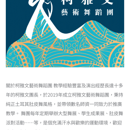
關於柯雅文藝術舞蹈團 教學經驗豐富及演出經歷長達十多
年的柯雅文團長，於2019年成立柯雅文藝術舞蹈團，秉持
純正土耳其肚皮舞風格，並帶領數名師資一同致力於推廣
教學。 舞團每年定期舉辦大型舞展、學生成果展、肚皮舞
派對活動……等，是個充滿汗水與歡樂的運動環境，歡迎