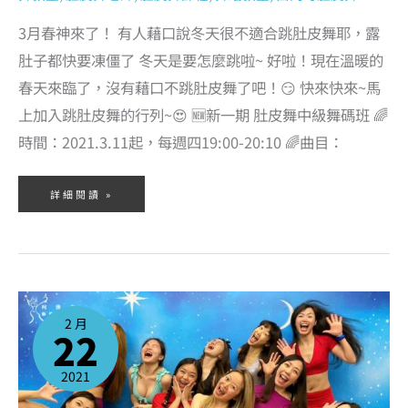
3月春神來了！ 有人藉口說冬天很不適合跳肚皮舞耶，露
肚子都快要凍僵了 冬天是要怎麼跳啦~ 好啦！現在溫暖的
春天來臨了，沒有藉口不跳肚皮舞了吧！😏 快來快來~馬
上加入跳肚皮舞的行列~😍 🆕新一期 肚皮舞中級舞碼班 🌈
時間：2021.3.11起，每週四19:00-20:10 🌈曲目：
詳細閱讀 »
2021
年
2
2 月
月
22
超
多
新
一
期
2021
的
肚
皮
舞