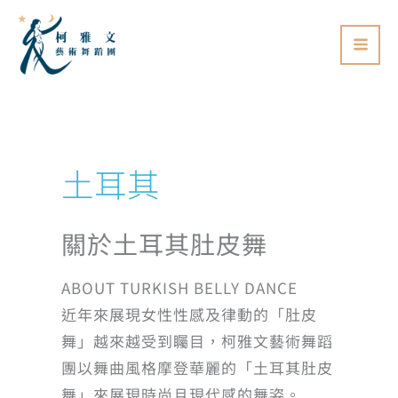
跳
至
主
要
內
容
土耳其
關於土耳其肚皮舞
ABOUT TURKISH BELLY DANCE
近年來展現女性性感及律動的「肚皮
舞」越來越受到矚目，柯雅文藝術舞蹈
團以舞曲風格摩登華麗的「土耳其肚皮
舞」來展現時尚且現代感的舞姿。