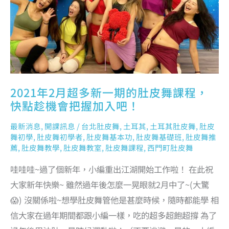
課
程，
快
點
趁
機
會
把
握
加
入
吧！
2021年2月超多新一期的肚皮舞課程，
快點趁機會把握加入吧！
最新消息
,
開課訊息
/
台北肚皮舞
,
土耳其
,
土耳其肚皮舞
,
肚皮
舞初學
,
肚皮舞初學者
,
肚皮舞基本功
,
肚皮舞基礎班
,
肚皮舞推
薦
,
肚皮舞教學
,
肚皮舞教室
,
肚皮舞課程
,
西門町肚皮舞
哇哇哇~過了個新年，小編重出江湖開始工作啦！ 在此祝
大家新年快樂~ 雖然過年後怎麼一晃眼就2月中了~(大驚
😱) 沒關係啦~想學肚皮舞管他是甚麼時候，隨時都能學 相
信大家在過年期間都跟小編一樣，吃的超多超飽超撐 為了