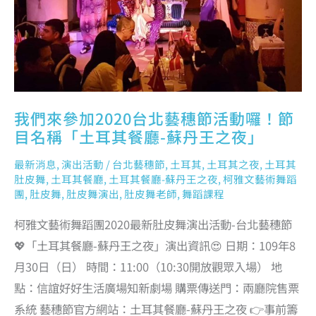
節
目
名
稱
「土
耳
其
餐
廳-
蘇
丹
王
之
夜」
我們來參加2020台北藝穗節活動囉！節
目名稱「土耳其餐廳-蘇丹王之夜」
最新消息
,
演出活動
/
台北藝穗節
,
土耳其
,
土耳其之夜
,
土耳其
肚皮舞
,
土耳其餐廳
,
土耳其餐廳-蘇丹王之夜
,
柯雅文藝術舞蹈
團
,
肚皮舞
,
肚皮舞演出
,
肚皮舞老師
,
舞蹈課程
柯雅文藝術舞蹈團2020最新肚皮舞演出活動-台北藝穗節
💖「土耳其餐廳-蘇丹王之夜」演出資訊😍 日期：109年8
月30日（日） 時間：11:00（10:30開放觀眾入場） 地
點：信誼好好生活廣場知新劇場 購票傳送門：兩廳院售票
系統 藝穗節官方網站：土耳其餐廳-蘇丹王之夜 👉事前籌