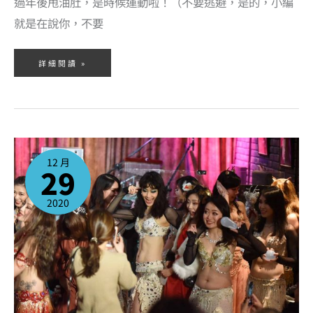
過年後甩油肚，是時候運動啦！（不要逃避，是的，小編
就是在說你，不要
詳細閱讀 »
肚
皮
舞
12 月
聖
29
誕
歡
樂
派
對，
2020
團
員
們
感
動
分
享
舞
台
經
驗！