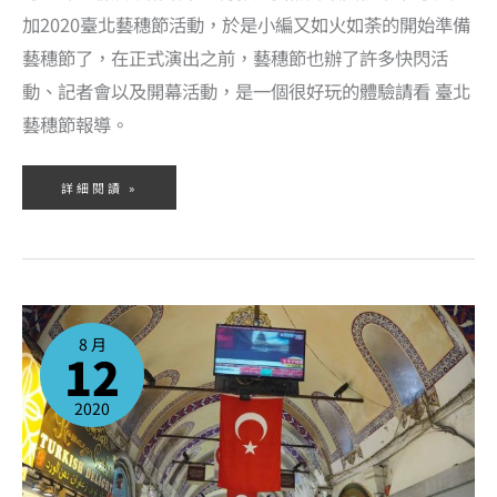
加2020臺北藝穗節活動，於是小編又如火如荼的開始準備
藝穗節了，在正式演出之前，藝穗節也辦了許多快閃活
動、記者會以及開幕活動，是一個很好玩的體驗請看 臺北
藝穗節報導。
詳細閱讀 »
關
於
參
8 月
加
12
台
北
藝
穗
節
2020
的
二
三
事！
為
什
麼
要