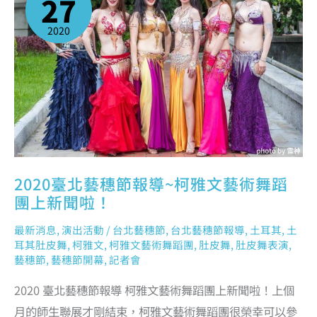
27
節
報
導
~
2020
柯
雅
文
藝
術
舞
蹈
團
上
新
聞
啦！
2020臺北藝穗節報導~柯雅文藝術舞蹈
團上新聞啦！
最新消息
,
演出活動
/
台北藝穗節
,
台北藝穗節報導
,
土耳其
,
土
耳其肚皮舞
,
柯雅文
,
柯雅文藝術舞蹈團
,
肚皮舞
,
肚皮舞表演
,
藝穗節
,
藝穗節開幕
,
記者會
2020 臺北藝穗節報導 柯雅文藝術舞蹈團上新聞啦！上個
月的師生聯展才剛結束，柯雅文藝術舞蹈團很榮幸可以參