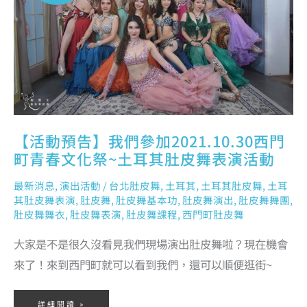
門
町
青
春
文
化
祭
~
土
耳
其
肚
皮
舞
表
演
活
動
【活動預告】我們參加2021.10.30西門
町青春文化祭~土耳其肚皮舞表演活動
最新消息
,
演出活動
/
台北肚皮舞
,
土耳其
,
土耳其肚皮舞
,
土耳
其肚皮舞表演
,
肚皮舞
,
肚皮舞基本功
,
肚皮舞演出
,
肚皮舞舞團
,
肚皮舞舞衣
,
肚皮舞表演
,
肚皮舞課程
,
西門町肚皮舞
大家是不是很久沒看見我們現場演出肚皮舞啦？現在機會
來了！來到西門町就可以看到我們，還可以順便逛街~
詳細閱讀 »