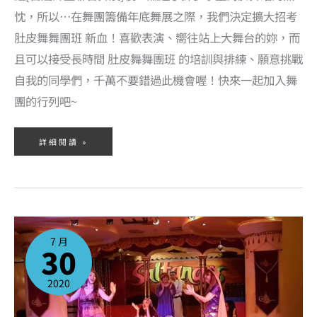
忱，所以…在舞團籌備年底舞展之際，我們決定擴大招考
肚皮舞舞團班 新血！喜歡表演、嚮往站上大舞台的妳，而
且可以接受長時間 肚皮舞舞團班 的培訓與排練、願意挑戰
自我的同學們，千萬不要錯過此機會喔！快來一起加入舞
團的行列吧~
詳細閱讀 »
我
們
來
7 月
參
30
加
2020
台
北
藝
2020
穗
節
活
動
囉！