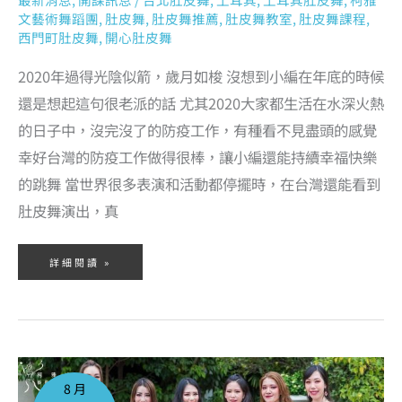
文藝術舞蹈團
,
肚皮舞
,
肚皮舞推薦
,
肚皮舞教室
,
肚皮舞課程
,
西門町肚皮舞
,
開心肚皮舞
2020年過得光陰似箭，歲月如梭 沒想到小編在年底的時候
還是想起這句很老派的話 尤其2020大家都生活在水深火熱
的日子中，沒完沒了的防疫工作，有種看不見盡頭的感覺
幸好台灣的防疫工作做得很棒，讓小編還能持續幸福快樂
的跳舞 當世界很多表演和活動都停擺時，在台灣還能看到
肚皮舞演出，真
詳細閱讀 »
2020
臺
北
8 月
藝
穗