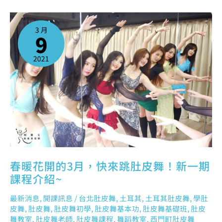
春
暖
花
3 月
開
9
的
3
月，
快
來
2021
跳
肚
皮
舞！
新
一
期
課
程
介
紹
~
春暖花開的3月，快來跳肚皮舞！新一期
課程介紹~
最新消息
,
開課訊息
/
台北肚皮舞
,
土耳其
,
土耳其肚皮舞
,
學肚
皮舞
,
肚皮舞
,
肚皮舞初學
,
肚皮舞基本功
,
肚皮舞基礎班
,
肚皮
舞教室
,
肚皮舞老師
,
肚皮舞課程
,
舞蹈教室
,
西門町肚皮舞