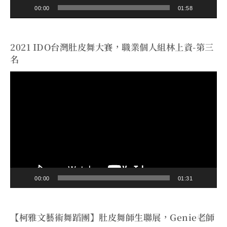
00:00
01:58
2021 IDO台灣肚皮舞大賽，職業個人組林上資-第三
名
視
訊
播
放
器
00:00
01:31
【柯雅文藝術舞蹈團】肚皮舞師生聯展，Genie老師