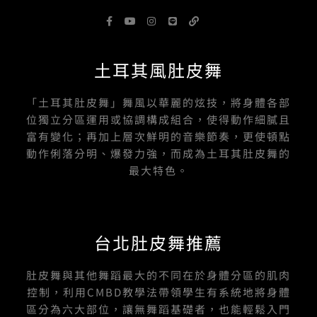
F
Y
I
L
L
a
o
n
i
i
c
u
s
n
n
e
t
t
e
k
b
u
a
土耳其風肚皮舞
o
b
g
o
e
r
k
a
-
m
「土耳其肚皮舞」舞風以華麗的炫技，將身體各部
f
位獨立分區運用或協調構成組合，使得動作細膩且
富有變化；再加上層次鮮明的音樂節奏，更使頓點
動作俐落分明、爆發力強，而成為土耳其肚皮舞的
最大特色。
台北肚皮舞推薦
肚皮舞與其他舞蹈最大的不同在於身體分區的肌肉
控制，利用CMBD教學法帶領學生有系統地將身體
區分為六大部位，讓無舞蹈基礎者，也能輕鬆入門