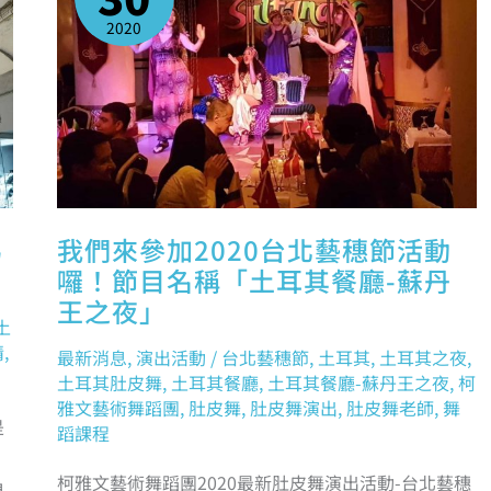
台
北
2020
藝
穗
節
活
動
囉！
節
目
名
稱
「土
耳
其
餐
廳-
蘇
為
我們來參加2020台北藝穗節活動
丹
王
囉！節目名稱「土耳其餐廳-蘇丹
之
夜」
王之夜」
土
情
,
最新消息
,
演出活動
/
台北藝穗節
,
土耳其
,
土耳其之夜
,
土耳其肚皮舞
,
土耳其餐廳
,
土耳其餐廳-蘇丹王之夜
,
柯
雅文藝術舞蹈團
,
肚皮舞
,
肚皮舞演出
,
肚皮舞老師
,
舞
是
蹈課程
柯雅文藝術舞蹈團2020最新肚皮舞演出活動-台北藝穗
們