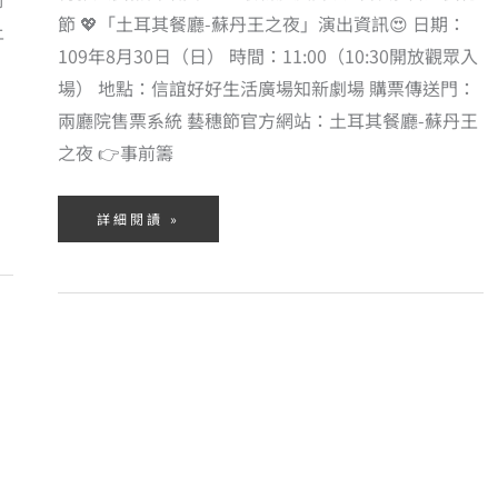
節 💖「土耳其餐廳-蘇丹王之夜」演出資訊😍 日期：
土
109年8月30日（日） 時間：11:00（10:30開放觀眾入
場） 地點：信誼好好生活廣場知新劇場 購票傳送門：
兩廳院售票系統 藝穗節官方網站：土耳其餐廳-蘇丹王
之夜 👉事前籌
詳細閱讀 »