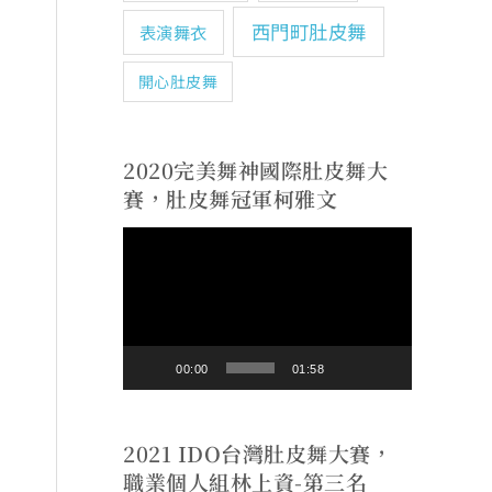
西門町肚皮舞
表演舞衣
開心肚皮舞
2020完美舞神國際肚皮舞大
賽，肚皮舞冠軍柯雅文
視
訊
播
放
00:00
01:58
器
2021 IDO台灣肚皮舞大賽，
職業個人組林上資-第三名