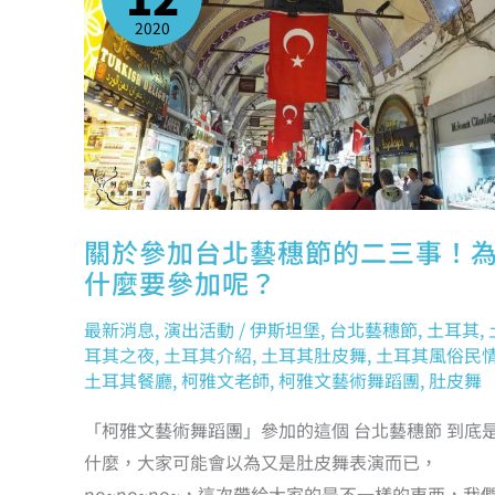
藝
穗
2020
節
的
二
三
事！
為
什
麼
要
參
加
呢？
關於參加台北藝穗節的二三事！
什麼要參加呢？
最新消息
,
演出活動
/
伊斯坦堡
,
台北藝穗節
,
土耳其
,
耳其之夜
,
土耳其介紹
,
土耳其肚皮舞
,
土耳其風俗民
土耳其餐廳
,
柯雅文老師
,
柯雅文藝術舞蹈團
,
肚皮舞
「柯雅文藝術舞蹈團」參加的這個 台北藝穗節 到底
什麼，大家可能會以為又是肚皮舞表演而已，
no~no~no~，這次帶給大家的是不一樣的東西，我