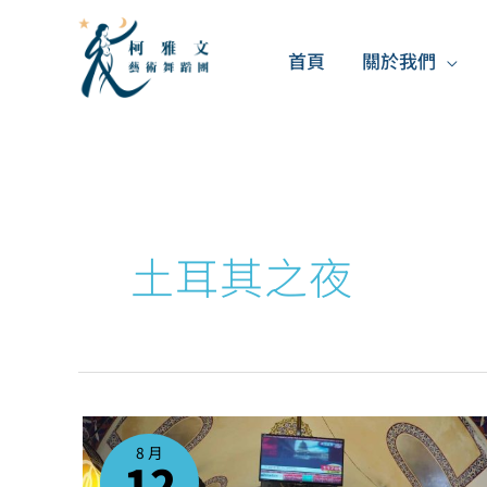
跳
至
首頁
關於我們
主
要
內
容
土耳其之夜
關
於
參
8 月
加
12
台
北