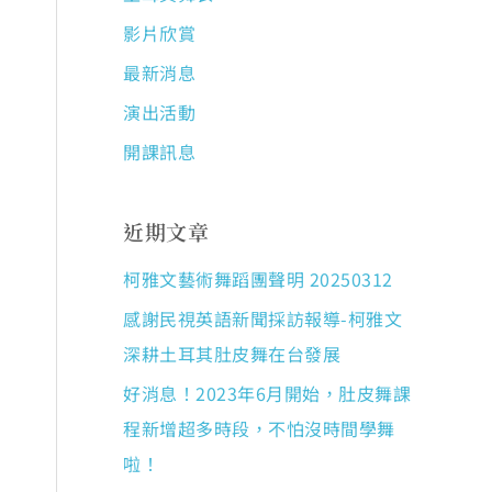
影片欣賞
最新消息
演出活動
開課訊息
近期文章
柯雅文藝術舞蹈團聲明 20250312
感謝民視英語新聞採訪報導-柯雅文
深耕土耳其肚皮舞在台發展
好消息！2023年6月開始，肚皮舞課
程新增超多時段，不怕沒時間學舞
啦！