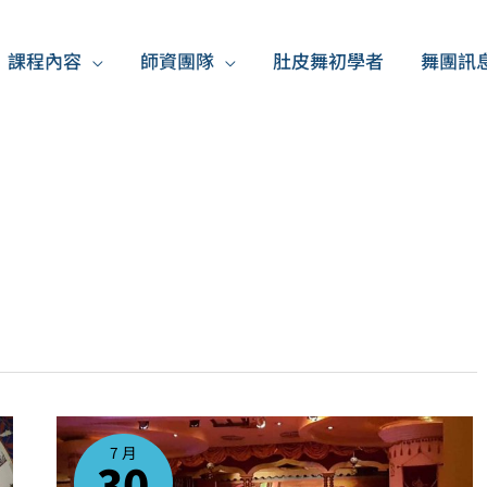
課程內容
師資團隊
肚皮舞初學者
舞團訊
我
們
來
7 月
參
30
加
2020