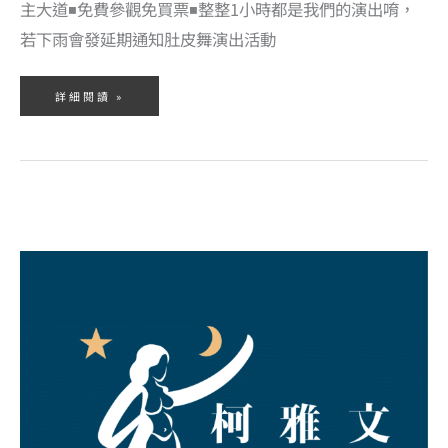
主大道◾免費參觀免買票◾整整1小時都是我們的演出唷，
若下雨會發延期通知肚皮舞演出活動
詳細閱讀 »