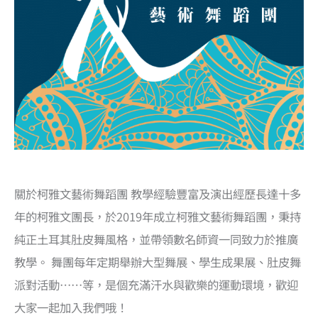
關於柯雅文藝術舞蹈團 教學經驗豐富及演出經歷長達十多
年的柯雅文團長，於2019年成立柯雅文藝術舞蹈團，秉持
純正土耳其肚皮舞風格，並帶領數名師資一同致力於推廣
教學。 舞團每年定期舉辦大型舞展、學生成果展、肚皮舞
派對活動……等，是個充滿汗水與歡樂的運動環境，歡迎
大家一起加入我們哦！