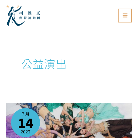
跳
至
主
要
內
容
公益演出
2022/7/24
肚
皮
7 月
舞
14
演
出
活
動
-
2022
中
正