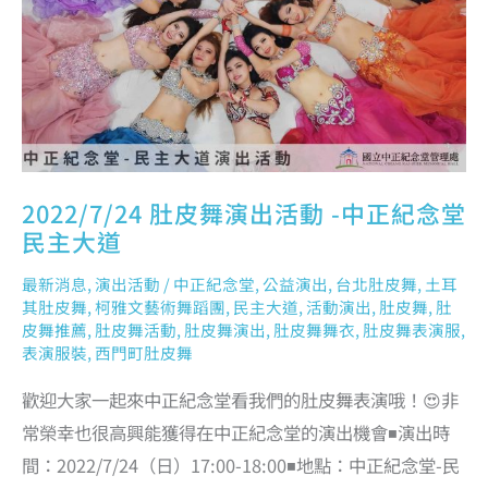
紀
念
堂
民
主
大
道
2022/7/24 肚皮舞演出活動 -中正紀念堂
民主大道
最新消息
,
演出活動
/
中正紀念堂
,
公益演出
,
台北肚皮舞
,
土耳
其肚皮舞
,
柯雅文藝術舞蹈團
,
民主大道
,
活動演出
,
肚皮舞
,
肚
皮舞推薦
,
肚皮舞活動
,
肚皮舞演出
,
肚皮舞舞衣
,
肚皮舞表演服
,
表演服裝
,
西門町肚皮舞
歡迎大家一起來中正紀念堂看我們的肚皮舞表演哦！😍非
常榮幸也很高興能獲得在中正紀念堂的演出機會◾演出時
間：2022/7/24（日）17:00-18:00◾地點：中正紀念堂-民