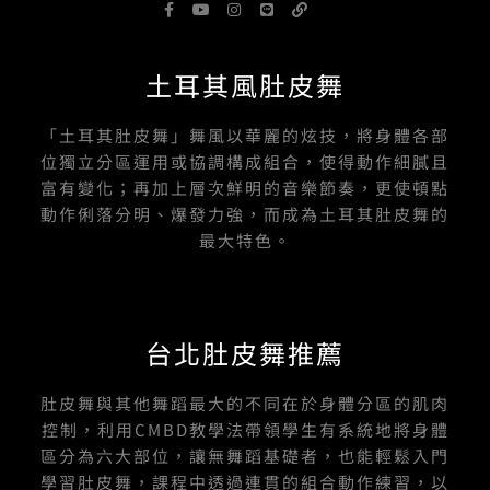
F
Y
I
L
L
a
o
n
i
i
c
u
s
n
n
e
t
t
e
k
b
u
a
土耳其風肚皮舞
o
b
g
o
e
r
k
a
-
m
「土耳其肚皮舞」舞風以華麗的炫技，將身體各部
f
位獨立分區運用或協調構成組合，使得動作細膩且
富有變化；再加上層次鮮明的音樂節奏，更使頓點
動作俐落分明、爆發力強，而成為土耳其肚皮舞的
最大特色。
台北肚皮舞推薦
肚皮舞與其他舞蹈最大的不同在於身體分區的肌肉
控制，利用CMBD教學法帶領學生有系統地將身體
區分為六大部位，讓無舞蹈基礎者，也能輕鬆入門
學習肚皮舞，課程中透過連貫的組合動作練習，以