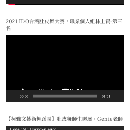
2021 IDO台灣肚皮舞大賽，職業個人組林上資-第三
名
視
訊
播
放
器
00:00
01:31
【柯雅文藝術舞蹈團】肚皮舞師生聯展，Genie老師
視
Code 150: Unknown error.