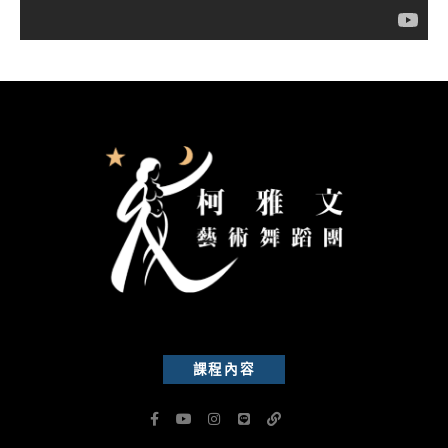
課程內容
F
Y
I
L
L
a
o
n
i
i
c
u
s
n
n