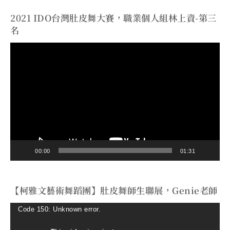
2021 IDO台灣肚皮舞大賽，職業個人組林上資-第三
名
視
訊
播
放
器
00:00
01:31
【柯雅文藝術舞蹈團】肚皮舞師生聯展，Genie老師
視
Code 150: Unknown error.
訊