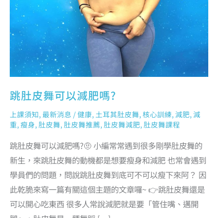
跳肚皮舞可以減肥嗎?
上課須知
,
最新消息
/
健康
,
土耳其肚皮舞
,
核心訓練
,
減肥
,
減
重
,
瘦身
,
肚皮舞
,
肚皮舞推薦
,
肚皮舞減肥
,
肚皮舞課程
跳肚皮舞可以減肥嗎?🤨 小編常常遇到很多剛學肚皮舞的
新生，來跳肚皮舞的動機都是想要瘦身和減肥 也常會遇到
學員們的問題，問說跳肚皮舞到底可不可以瘦下來阿？ 因
此乾脆來寫一篇有關這個主題的文章囉~ 👉跳肚皮舞還是
可以開心吃東西 很多人常說減肥就是要「管住嘴、邁開