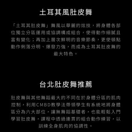
e
t
t
e
k
b
u
a
土耳其風肚皮舞
o
b
g
o
e
r
k
a
-
m
「土耳其肚皮舞」舞風以華麗的炫技，將身體各部
f
位獨立分區運用或協調構成組合，使得動作細膩且
富有變化；再加上層次鮮明的音樂節奏，更使頓點
動作俐落分明、爆發力強，而成為土耳其肚皮舞的
最大特色。
台北肚皮舞推薦
肚皮舞與其他舞蹈最大的不同在於身體分區的肌肉
控制，利用CMBD教學法帶領學生有系統地將身體
區分為六大部位，讓無舞蹈基礎者，也能輕鬆入門
學習肚皮舞，課程中透過連貫的組合動作練習，以
訓練全身肌肉的協調性。