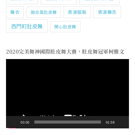
表演舞衣
舞衣
表演服裝
融合風肚皮舞
西門町肚皮舞
開心肚皮舞
2020完美舞神國際肚皮舞大賽，肚皮舞冠軍柯雅文
視
訊
播
放
器
00:00
01:58