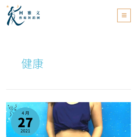
跳
至
主
要
內
容
健康
跳
肚
皮
4 月
舞
27
可
以
減
肥
嗎?
2021