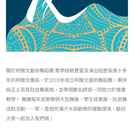
關於柯雅文藝術舞蹈團 教學經驗豐富及演出經歷長達十多
年的柯雅文團長，於2019年成立柯雅文藝術舞蹈團，秉持
純正土耳其肚皮舞風格，並帶領數名師資一同致力於推廣
教學。 舞團每年定期舉辦大型舞展、學生成果展、肚皮舞
派對活動……等，是個充滿汗水與歡樂的運動環境，歡迎
大家一起加入我們哦！