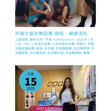
柯雅文藝術舞蹈團-請假、補課須知
上課須知
,
最新消息
/ 作者:
kcbellydance
/
2020 年 3 月
5 日
/
TRX
,
土耳其肚皮舞
,
土耳其風肚皮舞
,
柯雅文
,
柯雅
文藝術舞蹈團
,
瑜珈
,
肚皮舞
,
肚皮舞推薦
,
肚皮舞教學
,
肚
皮舞服裝
,
肚皮舞老師
,
肚皮舞衣服
,
肚皮舞課程
,
舞團
4 月
15
2020