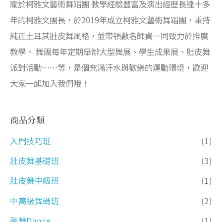
關於柯雅文藝術舞蹈團 教學經驗豐富及演出經歷長達十多
年的柯雅文團長，於2019年成立柯雅文藝術舞蹈團，秉持
純正土耳其肚皮舞風格，並帶領數名師資一同致力於推廣
教學。 舞團每年定期舉辦大型舞展、學生成果展、肚皮舞
派對活動……等，是個充滿汗水與歡樂的運動環境，歡迎
大家一起加入我們哦！
商品分類
入門技巧班
(1)
肚皮舞基礎班
(3)
肚皮舞中級班
(1)
中高級舞碼班
(2)
融舞Dance
(1)