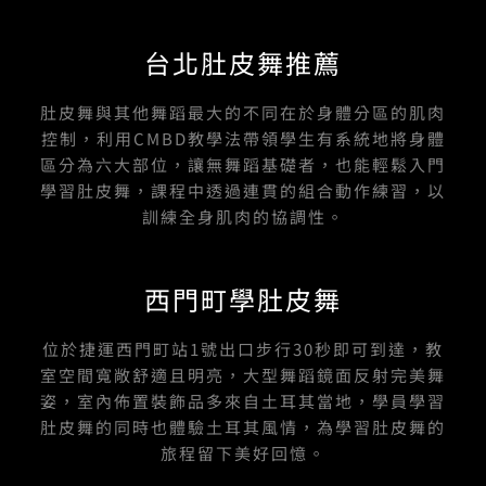
台北肚皮舞推薦
肚皮舞與其他舞蹈最大的不同在於身體分區的肌肉
控制，利用CMBD教學法帶領學生有系統地將身體
區分為六大部位，讓無舞蹈基礎者，也能輕鬆入門
學習肚皮舞，課程中透過連貫的組合動作練習，以
訓練全身肌肉的協調性。
西門町學肚皮舞
位於捷運西門町站1號出口步行30秒即可到達，教
室空間寬敞舒適且明亮，大型舞蹈鏡面反射完美舞
姿，室內佈置裝飾品多來自土耳其當地，學員學習
肚皮舞的同時也體驗土耳其風情，為學習肚皮舞的
旅程留下美好回憶。