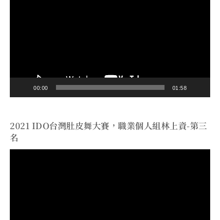
訊
播
放
器
00:00
01:58
2021 IDO台灣肚皮舞大賽，職業個人組林上資-第三
名
視
訊
播
放
器