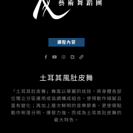
課程內容
F
Y
I
L
L
a
o
n
i
i
c
u
s
n
n
e
t
t
e
k
b
u
a
土耳其風肚皮舞
o
b
g
o
e
r
k
a
-
m
「土耳其肚皮舞」舞風以華麗的炫技，將身體各部
f
位獨立分區運用或協調構成組合，使得動作細膩且
富有變化；再加上層次鮮明的音樂節奏，更使頓點
動作俐落分明、爆發力強，而成為土耳其肚皮舞的
最大特色。