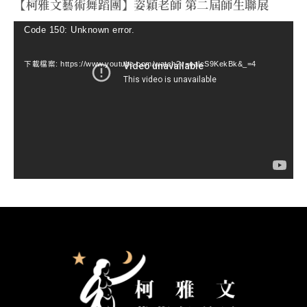
【柯雅文藝術舞蹈團】姿穎老師 第二屆師生聯展
視
Code 150: Unknown error.
訊
下載檔案: https://www.youtube.com/watch?v=ealcS9KekBk&_=4
播
放
器