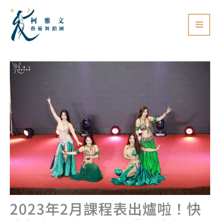
跳
至
主
要
內
容
2023年2月課程表出爐啦！快