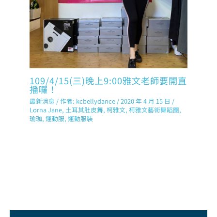
109/4/15(三)晚上9:00雅文老師要開直
播囉！
最新消息
/ 作者:
kcbellydance
/
2020 年 4 月 15 日
/
Lorna Jane
,
土耳其肚皮舞
,
柯雅文
,
柯雅文藝術舞蹈團
,
瑜珈
,
運動服
,
運動服裝