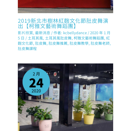
2019新北市樹林紅麴文化節肚皮舞演
出【柯雅文藝術舞蹈團】
影片欣賞
,
最新消息
/ 作者:
kcbellydance
/
2020 年 1 月
5 日
/
土耳其風
,
土耳其風肚皮舞
,
柯雅文藝術舞蹈團
,
紅
麴文化節
,
肚皮舞
,
肚皮舞推薦
,
肚皮舞教學
,
肚皮舞老師
,
肚皮舞課程
2 月
24
2020