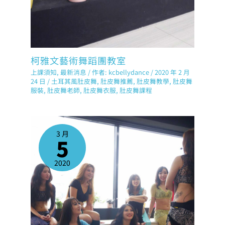
柯雅文藝術舞蹈團教室
上課須知
,
最新消息
/ 作者:
kcbellydance
/
2020 年 2 月
24 日
/
土耳其風肚皮舞
,
肚皮舞推薦
,
肚皮舞教學
,
肚皮舞
服裝
,
肚皮舞老師
,
肚皮舞衣服
,
肚皮舞課程
3 月
5
2020