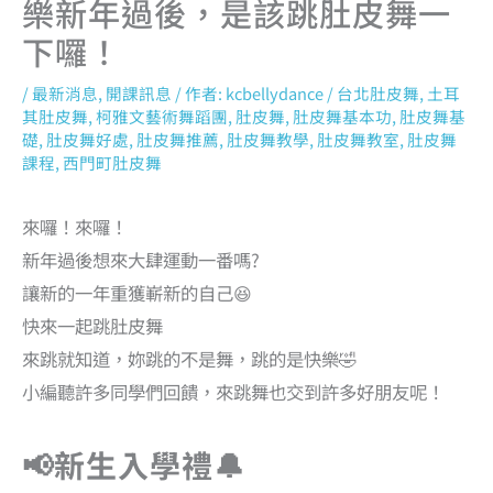
樂新年過後，是該跳肚皮舞一
下囉！
/
最新消息
,
開課訊息
/ 作者:
kcbellydance
/
台北肚皮舞
,
土耳
其肚皮舞
,
柯雅文藝術舞蹈團
,
肚皮舞
,
肚皮舞基本功
,
肚皮舞基
礎
,
肚皮舞好處
,
肚皮舞推薦
,
肚皮舞教學
,
肚皮舞教室
,
肚皮舞
課程
,
西門町肚皮舞
來囉！來囉！
新年過後想來大肆運動一番嗎?
讓新的一年重獲嶄新的自己😆
快來一起跳肚皮舞
來跳就知道，妳跳的不是舞，跳的是快樂🤣
小編聽許多同學們回饋，來跳舞也交到許多好朋友呢！
📢新生入學禮🔔