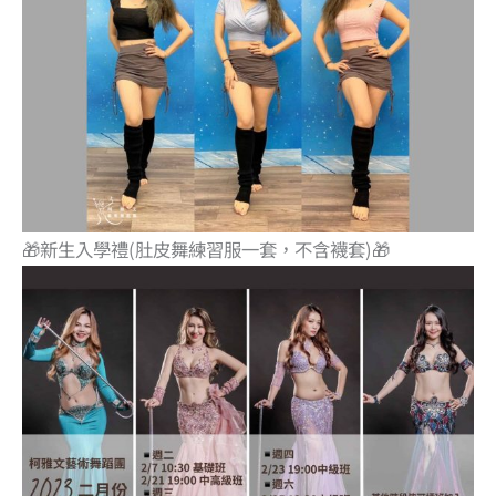
🎁新生入學禮(肚皮舞練習服一套，不含襪套)🎁