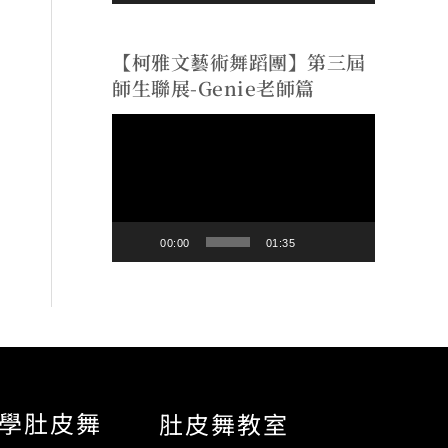
【柯雅文藝術舞蹈團】第三屆
師生聯展-Genie老師篇
視
訊
播
放
00:00
01:35
器
學肚皮舞
肚皮舞教室