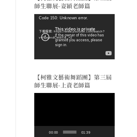
師生聯展-姿穎老師篇
視
Code 150: Unknown error.
訊
下載檔案: https://www.youtube.com/watch?
播
v=fEwpndClmbY&_=2
放
器
【柯雅文藝術舞蹈團】第三屆
師生聯展-上資老師篇
視
訊
播
放
00:00
01:39
器