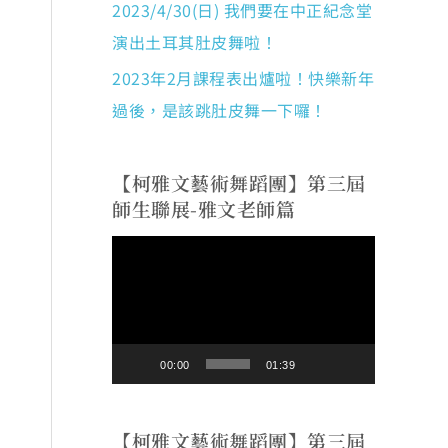
2023/4/30(日) 我們要在中正紀念堂
演出土耳其肚皮舞啦！
2023年2月課程表出爐啦！快樂新年
過後，是該跳肚皮舞一下囉！
【柯雅文藝術舞蹈團】第三屆
師生聯展-雅文老師篇
視
訊
播
放
00:00
01:39
器
【柯雅文藝術舞蹈團】第三屆