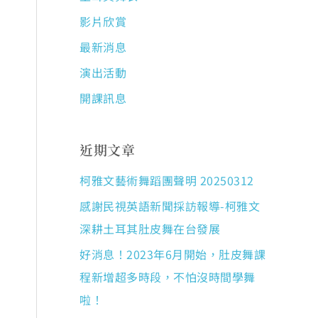
影片欣賞
最新消息
演出活動
開課訊息
近期文章
柯雅文藝術舞蹈團聲明 20250312
感謝民視英語新聞採訪報導-柯雅文
深耕土耳其肚皮舞在台發展
好消息！2023年6月開始，肚皮舞課
程新增超多時段，不怕沒時間學舞
啦！