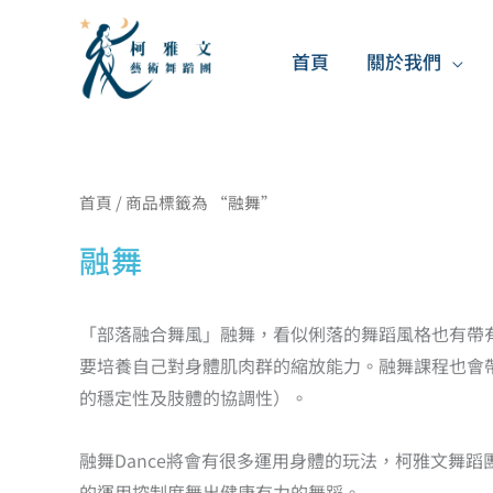
跳
至
首頁
關於我們
主
要
內
容
首頁
/ 商品標籤為 “融舞”
融舞
「部落融合舞風」融舞，看似俐落的舞蹈風格也有帶
要培養自己對身體肌肉群的縮放能力。融舞課程也會
的穩定性及肢體的協調性）。
融舞Dance將會有很多運用身體的玩法，柯雅文舞蹈
的運用控制度舞出健康有力的舞蹈。